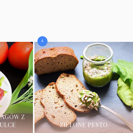
RAGÓW Z
ZULCE
ZIELONE PESTO