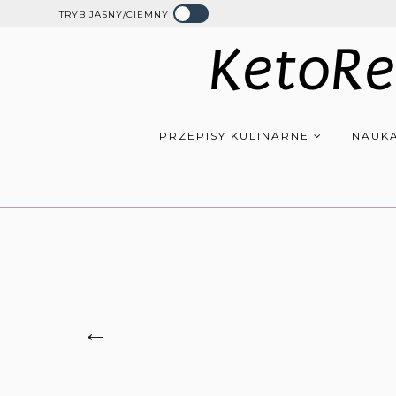
TRYB JASNY/CIEMNY
KetoRe
PRZEPISY KULINARNE
NAUKA
←