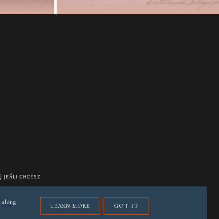
 JEŚLI CHCESZ
 along
LEARN MORE
GOT IT