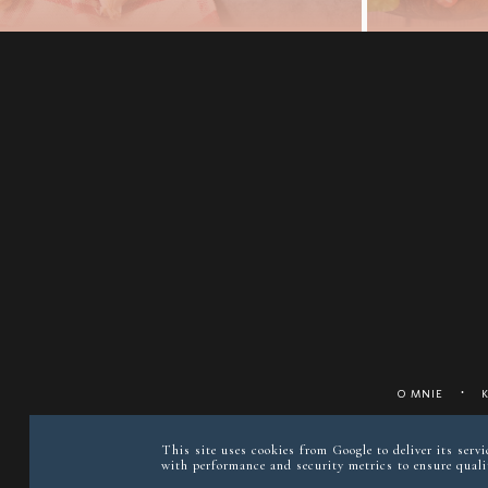
O MNIE
This site uses cookies from Google to deliver its serv
with performance and security metrics to ensure qualit