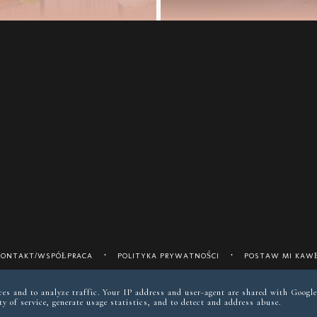
KONTAKT/WSPÓŁPRACA
POLITYKA PRYWATNOŚCI
POSTAW MI KAWĘ
instagram @keto__reva
ices and to analyze traffic. Your IP address and user-agent are shared with Google
y of service, generate usage statistics, and to detect and address abuse.