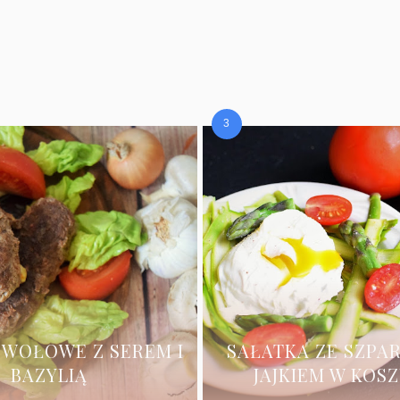
 WOŁOWE Z SEREM I
SAŁATKA ZE SZPA
BAZYLIĄ
JAJKIEM W KOS