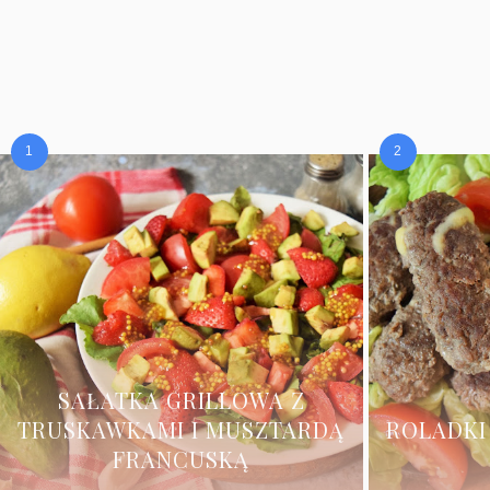
SAŁATKA GRILLOWA Z
TRUSKAWKAMI I MUSZTARDĄ
ROLADKI
FRANCUSKĄ