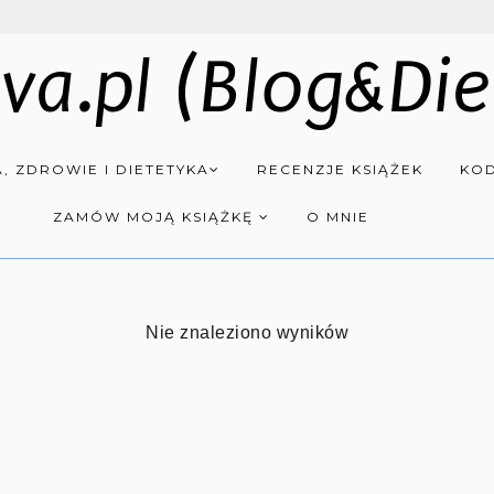
va.pl (Blog&Die
, ZDROWIE I DIETETYKA
RECENZJE KSIĄŻEK
KOD
ZAMÓW MOJĄ KSIĄŻKĘ
O MNIE
Nie znaleziono wyników