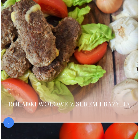
ROLADKI WOŁOWE Z SEREM I BAZYLIĄ