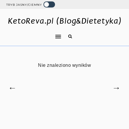
TRYB JASNY/CIEMNY
KetoReva.pl (Blog&Dietetyka)
Nie znaleziono wyników
←
→