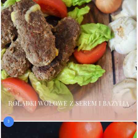
ROLADKI WOŁOWE Z SEREM I BAZYLIĄ