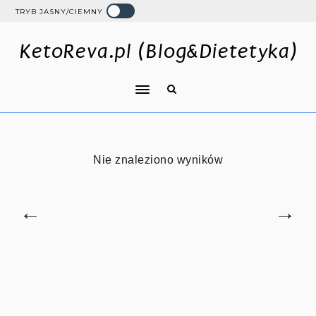
TRYB JASNY/CIEMNY
KetoReva.pl (Blog&Dietetyka)
Nie znaleziono wyników
←
→