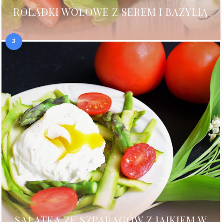
ROLADKI WOŁOWE Z SEREM I BAZYLIĄ
SAŁATKA ZE SZPARAGÓW Z JAJKIEM W