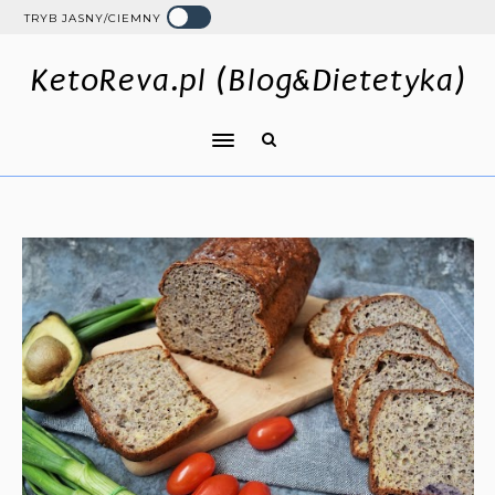
TRYB JASNY/CIEMNY
KetoReva.pl (Blog&Dietetyka)