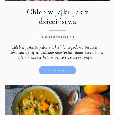
Chleb w jajku jak z
dzieciństwa
10/23/2021 08:32:00 PM
Chleb w jajku to jedno z takich form podania pieczywa,
które zawsze się sprawdzało jako "pełne" danie szczególnie,
gdy nie zawsze była możliwość zjedzenia mięs…
CZYTAJ WIĘCEJ