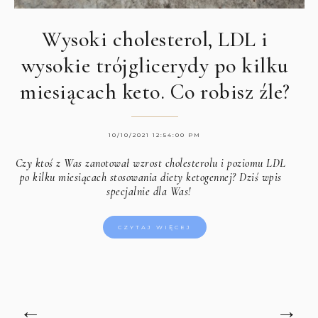
Wysoki cholesterol, LDL i
wysokie trójglicerydy po kilku
miesiącach keto. Co robisz źle?
10/10/2021 12:54:00 PM
Czy ktoś z Was zanotował wzrost cholesterolu i poziomu LDL
po kilku miesiącach stosowania diety ketogennej? Dziś wpis
specjalnie dla Was!
CZYTAJ WIĘCEJ
←
→