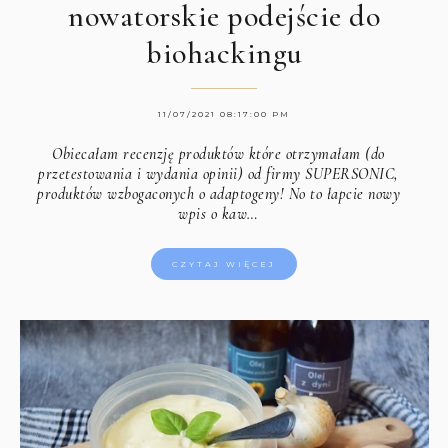
nowatorskie podejście do
biohackingu
11/07/2021 08:17:00 PM
Obiecałam recenzję produktów które otrzymałam (do
przetestowania i wydania opinii) od firmy SUPERSONIC,
produktów wzbogaconych o adaptogeny! No to łapcie nowy
wpis o kaw…
CZYTAJ WIĘCEJ