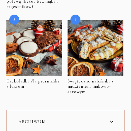
polewą (keto, bez mąki i
zagęstników)
Czekoladki a'la pierniczki
Świąteczne naleśniki z
z lukrem
nadzieniem makowo-
serowym
ARCHIWUM