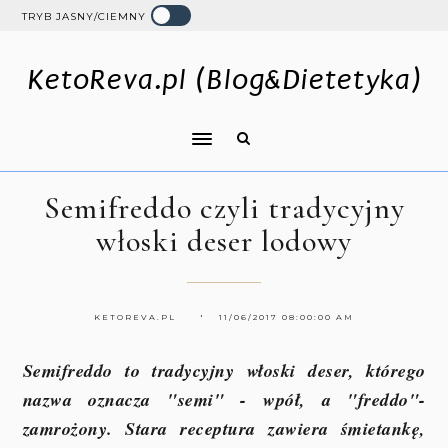
TRYB JASNY/CIEMNY
KetoReva.pl (Blog&Dietetyka)
Semifreddo czyli tradycyjny
włoski deser lodowy
KETOREVA.PL
11/06/2017 08:00:00 AM
Semifreddo to tradycyjny włoski deser, którego
nazwa oznacza "semi" - wpół, a "freddo"-
zamrożony. Stara receptura zawiera śmietankę,