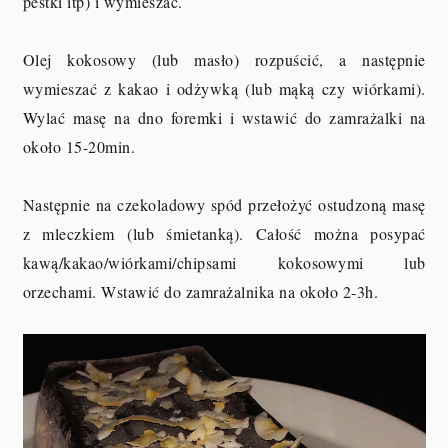
pestki itp) i wymieszać.
Olej kokosowy (lub masło) rozpuścić, a następnie
wymieszać z kakao i odżywką (lub mąką czy wiórkami).
Wylać masę na dno foremki i wstawić do zamrażalki na
około 15-20min.
Następnie na czekoladowy spód przełożyć ostudzoną masę
z mleczkiem (lub śmietanką). Całość można posypać
kawą/kakao/wiórkami/chipsami kokosowymi lub
orzechami. Wstawić do zamrażalnika na około 2-3h.