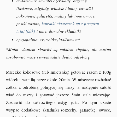
dodatkowo: kawałki czekolady, orzechy
(laskowe, migdały, włoskie i inne), kawałki
pokrojonej galaretki, maliny lub inne owoce,
pestki nasion,
kawałki ciasteczek np z przepisu
tutaj [klik]
i inne, dowolne składniki
opcjonalnie: erytrol/ksylitol/stewia*
*Moim zdaniem słodziki są całkiem zbędne, ale można
spróbować masy i ewentualnie dodać odrobinę.
Mleczko kokosowe (lub śmietankę) gotować razem z 100g
wiórek i wanilią przez około 20min. W miseczce rozbełtać
żółtka z odrobiną gotującej się masy, a następnie całość
wlać do reszty i gotować jeszcze 5min stale mieszając.
Zostawić do całkowitego ostygnięcia. Po tym czasie
wsypać dodatkowe składniki (orzechy, galaretkę, owoce,