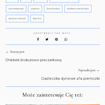
SEMIFREDDO
SERNIK
ŚMIETANKA
WIÓRKI KOKOSOWE
WŁOSKI DESER
ŻÓŁTKA
UDOSTĘPNIJ TEN WPIS:
←
Nowszy post
Chlebek brokułowo-pieczarkowy
→
Poprzedni post
Ciasteczka dyniowe a'la pierniczki
Może zainteresuje Cię też: