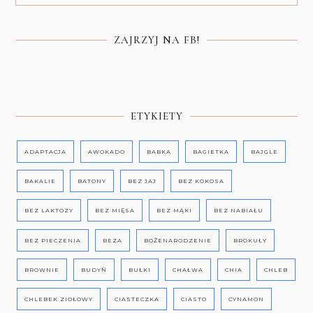
ZAJRZYJ NA FB!
ETYKIETY
ADAPTACJA
AWOKADO
BABKA
BAGIETKA
BAJGLE
BAKALIE
BATONY
BEZ JAJ
BEZ KOKOSA
BEZ LAKTOZY
BEZ MIĘSA
BEZ MĄKI
BEZ NABIAŁU
BEZ PIECZENIA
BEZA
BOŻENARODZENIE
BROKUŁY
BROWNIE
BUDYŃ
BUŁKI
CHAŁWA
CHIA
CHLEB
CHLEBEK ZIOŁOWY
CIASTECZKA
CIASTO
CYNAMON