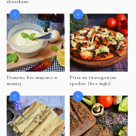
skwarkami
Domowy bio majonez w
Pizza na twarogowym
minutę
spodzie (bez mąki)