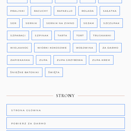
PRALINKI
RACUCHY
RAFAELLO
ROLADA
SAŁATKA
SER
SERNIK
SERNIK NA ZIMNO
SEZAM
SZCZUPAK
SZPARAGI
SZPINAK
TARTA
TORT
TRUSKAWKI
WIELKANOC
WIÓRKI KOKOSOWE
WOŁOWINA
ZA DARMO
ZAPIEKANKA
ZUPA
ZUPA GRZYBOWA
ZUPA KREM
ŚNIEŻNE BATONIKI
ŚWIĘTA
STRONY
STRONA GŁÓWNA
POBIERZ ZA DARMO