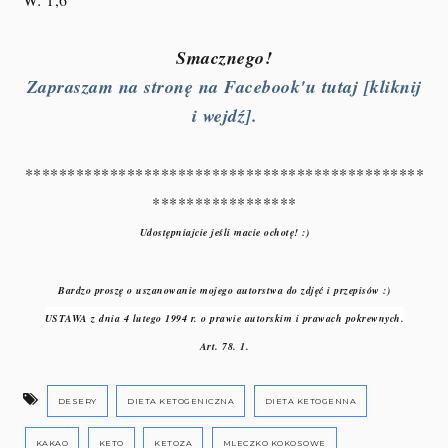
Smacznego!
Zapraszam na stronę na Facebook'u tutaj [kliknij
i wejdź].
***********************************************
*****************
Udostępniajcie jeśli macie ochotę! :)
Bardzo proszę o uszanowanie mojego autorstwa do zdjęć i przepisów :)
USTAWA z dnia 4 lutego 1994 r. o prawie autorskim i prawach pokrewnych.
Art. 78. 1.
DESERY
DIETA KETOGENICZNA
DIETA KETOGENNA
KAKAO
KETO
KETOZA
MLECZKO KOKOSOWE