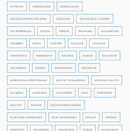
CYTRYNA
CZEKOLADA
CZEKOLADKI
CZEKOLADOWA POLEWA
CZOSNEK
DESER DLA 1 OSOBY
DO POBRANIA
DYNIA
EBOOK
FASOLKA
GALARETKA
GOŁĄBKI
GRILL
GRZYBY
GULASZ
INULINA
JADŁOSPIS
KABANOSY
KACZKA
KAKAO
KALAFIOR
KALAREPA
KOKOS
KOKOSANKI
KOKTAJLE
KORZENNA PRZYPRAWA
KOTLET SCHABOWY
KRUCHE CIASTO
KSIĄŻKA
KURCZAK
LUNCHBOX
MAK
MAKARON
MALINY
MASŁO
MASŁO ORZECHOWE
MLECZKO KOKOSOWE
OLEJ KOKOSOWY
OMLET
OPONKI
ORZECHY
PANIERKA
PIECZYWO
PIZZA
PLACUSZKI