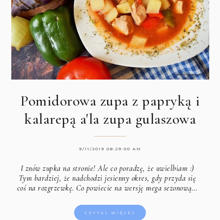
Pomidorowa zupa z papryką i
kalarepą a'la zupa gulaszowa
9/11/2019 08:29:00 AM
I znów zupka na stronie! Ale co poradzę, że uwielbiam :)
Tym bardziej, że nadchodzi jesienny okres, gdy przyda się
coś na rozgrzewkę. Co powiecie na wersję mega sezonową…
CZYTAJ WIĘCEJ