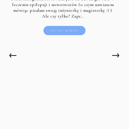
leczeniu epilepsji i nowotworów (o czym nawiasem
mówiąc pisałam swoją inżynierkę i magisterkę :) ).
Ale czy tylko? Zapr…
CZYTAJ WIĘCEJ
←
→