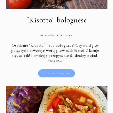
"Risotto" bolognese
9/16/2019 08:29:00 AM
Oszukane "Risotto" i sos Bolognese? Czy da się to
połączyć i stworzyć wersję low carb/keto? Okazuje
się, że tak! I smakuje przepysznie :) Idealny obiad,
świetn…
CZYTAJ WIĘCEJ