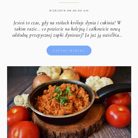
9/23/2019 08:26:00 AM
Jesień to czas, gdy na stołach króluje dynia i cukinia! W
takim razie... co powiecie na kolejną i całkowicie nową
odsłodnę przepysznej zupki dyniowej? Ja już ją uwielbia…
CZYTAJ WIĘCEJ