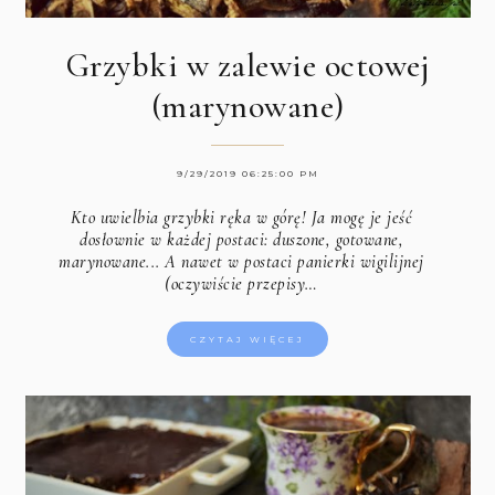
Grzybki w zalewie octowej
(marynowane)
9/29/2019 06:25:00 PM
Kto uwielbia grzybki ręka w górę! Ja mogę je jeść
dosłownie w każdej postaci: duszone, gotowane,
marynowane... A nawet w postaci panierki wigilijnej
(oczywiście przepisy…
CZYTAJ WIĘCEJ