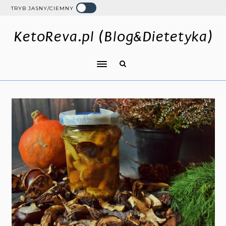
TRYB JASNY/CIEMNY
KetoReva.pl (Blog&Dietetyka)