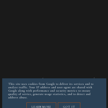
O MNIE
KONTAKT/WSPÓŁPRACA
POLITYKA PRYWATNOŚCI
POSTAW MI KAWĘ JEŚLI CHCESZ
This site uses cookies from Google to deliver its services and to
analyze traffic. Your IP address and user-agent are shared with
Google along with performance and security metrics to ensure
quality of service, generate usage statistics, and to detect and
instagram @keto__reva
address abuse.
COPYRIGHT ©
KETOREVA.PL (BLOG&DIETETYKA)
LEARN MORE
GOT IT
BLOG DESIGN:
KAROGRAFIA.PL