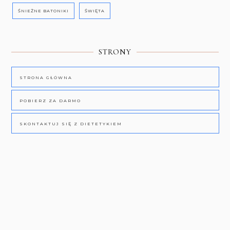
ŚNIEŻNE BATONIKI
ŚWIĘTA
STRONY
STRONA GŁÓWNA
POBIERZ ZA DARMO
SKONTAKTUJ SIĘ Z DIETETYKIEM