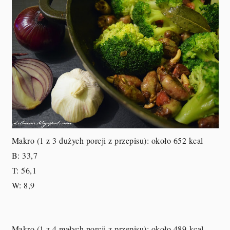
Makro (1 z 3 dużych porcji z przepisu
): około 652 kcal
B: 33,7
T: 56,1
W: 8,9
Makro (1 z 4 małych porcji z przepisu
): około 489
kcal