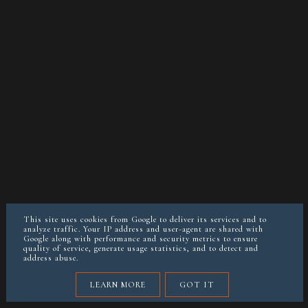
This site uses cookies from Google to deliver its services and to
O MNIE
KONTAKT/WSPÓŁPRACA
POLITYKA PRYWATNOŚCI
analyze traffic. Your IP address and user-agent are shared with
POSTAW MI KAWĘ JEŚLI CHCESZ
Google along with performance and security metrics to ensure
quality of service, generate usage statistics, and to detect and
address abuse.
instagram @keto__reva
LEARN MORE
GOT IT
COPYRIGHT ©
KETOREVA.PL (BLOG&DIETETYKA)
BLOG DESIGN:
KAROGRAFIA.PL