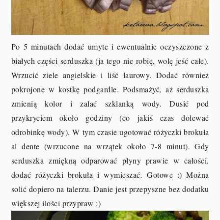
Po 5 minutach dodać umyte i ewentualnie oczyszczone z
białych części serduszka (ja tego nie robię, wolę jeść całe).
Wrzucić ziele angielskie i liść laurowy. Dodać również
pokrojone w kostkę podgardle. Podsmażyć, aż serduszka
zmienią kolor i zalać szklanką wody. Dusić pod
przykryciem około godziny (co jakiś czas dolewać
odrobinkę wody). W tym czasie ugotować różyczki brokuła
al dente (wrzucone na wrzątek około 7-8 minut). Gdy
serduszka zmiękną odparować płyny prawie w całości,
dodać różyczki brokuła i wymieszać. Gotowe :) Można
solić dopiero na talerzu. Danie jest przepyszne bez dodatku
większej ilości przypraw :)