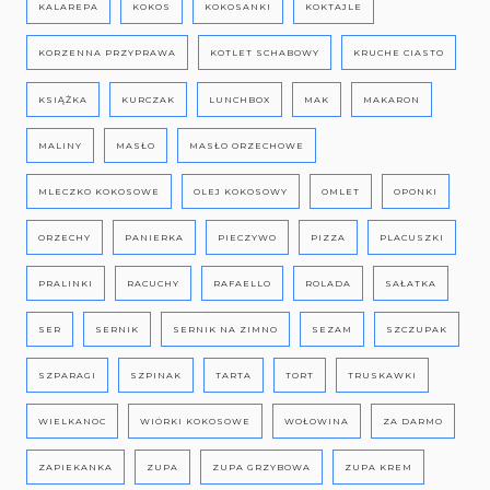
KALAREPA
KOKOS
KOKOSANKI
KOKTAJLE
KORZENNA PRZYPRAWA
KOTLET SCHABOWY
KRUCHE CIASTO
KSIĄŻKA
KURCZAK
LUNCHBOX
MAK
MAKARON
MALINY
MASŁO
MASŁO ORZECHOWE
MLECZKO KOKOSOWE
OLEJ KOKOSOWY
OMLET
OPONKI
ORZECHY
PANIERKA
PIECZYWO
PIZZA
PLACUSZKI
PRALINKI
RACUCHY
RAFAELLO
ROLADA
SAŁATKA
SER
SERNIK
SERNIK NA ZIMNO
SEZAM
SZCZUPAK
SZPARAGI
SZPINAK
TARTA
TORT
TRUSKAWKI
WIELKANOC
WIÓRKI KOKOSOWE
WOŁOWINA
ZA DARMO
ZAPIEKANKA
ZUPA
ZUPA GRZYBOWA
ZUPA KREM