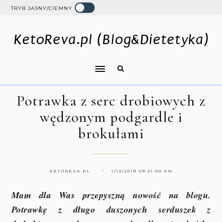
TRYB JASNY/CIEMNY
KetoReva.pl (Blog&Dietetyka)
Potrawka z serc drobiowych z
wędzonym podgardle i
brokułami
KETOREVA.PL
1/13/2019 09:21:00 AM
Mam dla Was przepyszną nowość na blogu.
Potrawkę z długo duszonych serduszek z