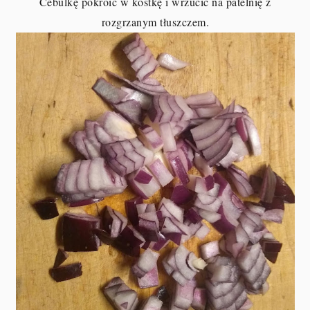
Cebulkę pokroić w kostkę i wrzucić na patelnię z
rozgrzanym tłuszczem.