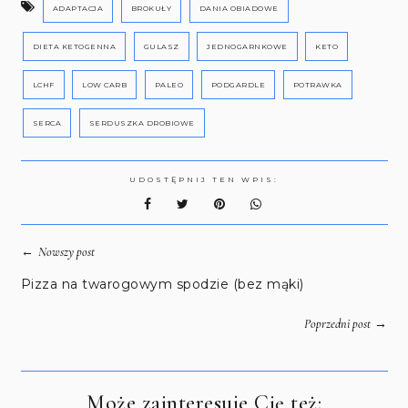
ADAPTACJA
BROKUŁY
DANIA OBIADOWE
DIETA KETOGENNA
GULASZ
JEDNOGARNKOWE
KETO
LCHF
LOW CARB
PALEO
PODGARDLE
POTRAWKA
SERCA
SERDUSZKA DROBIOWE
UDOSTĘPNIJ TEN WPIS:
←
Nowszy post
Pizza na twarogowym spodzie (bez mąki)
→
Poprzedni post
Może zainteresuje Cię też: