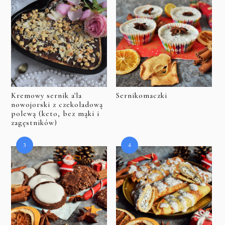
Kremowy sernik a'la
Sernikomaczki
nowojorski z czekoladową
polewą (keto, bez mąki i
zagęstników)