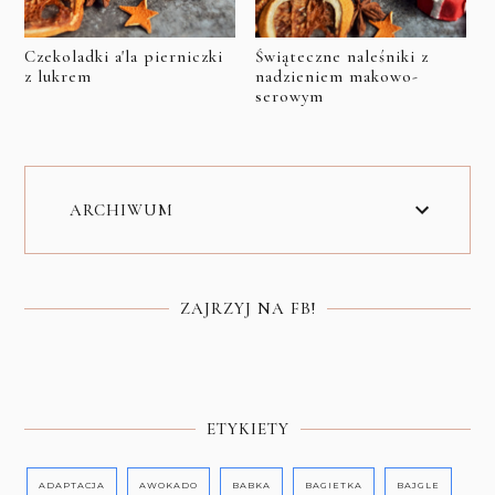
Czekoladki a'la pierniczki
Świąteczne naleśniki z
z lukrem
nadzieniem makowo-
serowym
ARCHIWUM
ZAJRZYJ NA FB!
ETYKIETY
ADAPTACJA
AWOKADO
BABKA
BAGIETKA
BAJGLE