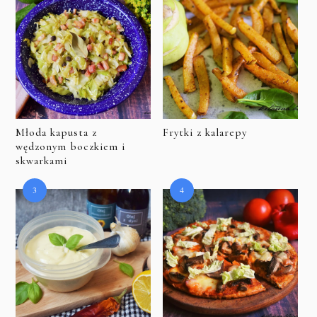
Młoda kapusta z
Frytki z kalarepy
wędzonym boczkiem i
skwarkami