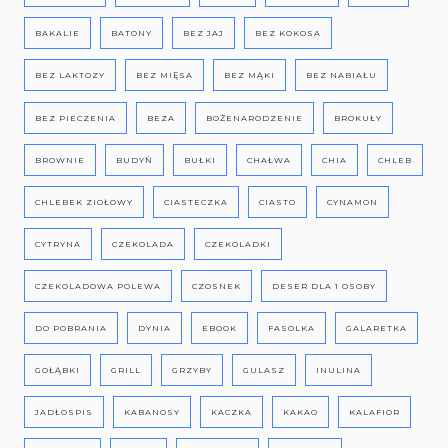
BAKALIE
BATONY
BEZ JAJ
BEZ KOKOSA
BEZ LAKTOZY
BEZ MIĘSA
BEZ MĄKI
BEZ NABIAŁU
BEZ PIECZENIA
BEZA
BOŻENARODZENIE
BROKUŁY
BROWNIE
BUDYŃ
BUŁKI
CHAŁWA
CHIA
CHLEB
CHLEBEK ZIOŁOWY
CIASTECZKA
CIASTO
CYNAMON
CYTRYNA
CZEKOLADA
CZEKOLADKI
CZEKOLADOWA POLEWA
CZOSNEK
DESER DLA 1 OSOBY
DO POBRANIA
DYNIA
EBOOK
FASOLKA
GALARETKA
GOŁĄBKI
GRILL
GRZYBY
GULASZ
INULINA
JADŁOSPIS
KABANOSY
KACZKA
KAKAO
KALAFIOR