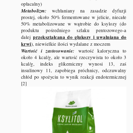
opłacalny)
Metabolizm:
wchłaniany na zasadzie dyfuzji
prostej, około 50% fermentowane w jelicie, niecałe
50% metabolizowane w wątrobie do ksylozy (do
produktu pośredniego szlaku pentozowego-a
przekształcana do glukozy i uwalniana do
dalej
krwi
), niewielkie ilości wydalane z moczem
Wartość i zastosowanie:
wartość kaloryczna to
około 4 kcal/g, ale wartość rzeczywista to około 3
kcal/g, indeks glikemiczny wynosi 13, zaś
insulinowy 11, zapobiega próchnicy, odczuwalny
chłód po spożyciu to wynik reakcji endotermicznej
[2]