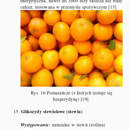
energetyczna, nawet do 3000 razy słodsza niż biały
cukier, stosowana w przemyśle spożywczym [13]
Rys. 16 Pomarańcze (z których izoluje się
hesperydynę) [19].
Glikozydy stewiolowe (stewia)
15.
Występowanie:
naturalne w stewii (roślina)