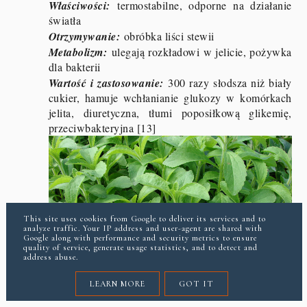
Właściwości:
termostabilne, odporne na działanie
światła
Otrzymywanie:
obróbka liści stewii
Metabolizm:
ulegają rozkładowi w jelicie, pożywka
dla bakterii
Wartość i zastosowanie:
300 razy słodsza niż biały
cukier, hamuje wchłanianie glukozy w komórkach
jelita, diuretyczna, tłumi poposiłkową glikemię,
przeciwbakteryjna [13]
This site uses cookies from Google to deliver its services and to
analyze traffic. Your IP address and user-agent are shared with
Google along with performance and security metrics to ensure
quality of service, generate usage statistics, and to detect and
address abuse.
LEARN MORE
GOT IT