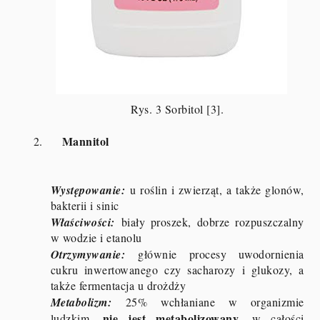
Rys. 3 Sorbitol [3].
Mannitol
2.
Występowanie:
u roślin i zwierząt, a także glonów,
bakterii i sinic
Właściwości:
biały proszek, dobrze rozpuszczalny
w wodzie i etanolu
Otrzymywanie:
głównie procesy uwodornienia
cukru inwertowanego czy sacharozy i glukozy, a
także fermentacja u drożdży
Metabolizm:
25% wchłaniane w organizmie
nie jest metabolizowany
ludzkim,
, w całości