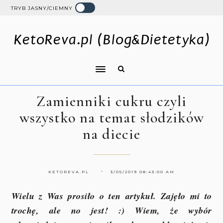
TRYB JASNY/CIEMNY
KetoReva.pl (Blog&Dietetyka)
Zamienniki cukru czyli
wszystko na temat słodzików
na diecie
KETOREVA.PL
3/05/2019 08:43:00 AM
Wielu z Was prosiło o ten artykuł. Zajęło mi to
trochę, ale no jest! :) Wiem, że wybór