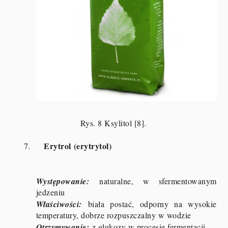
Rys. 8 Ksylitol [8].
Erytrol (erytrytol)
7.
Występowanie:
naturalne, w sfermentowanym
jedzeniu
Właściwości:
biała postać, odporny na wysokie
temperatury, dobrze rozpuszczalny w wodzie
Otrzymywanie:
z glukozy w procesie fermentacji