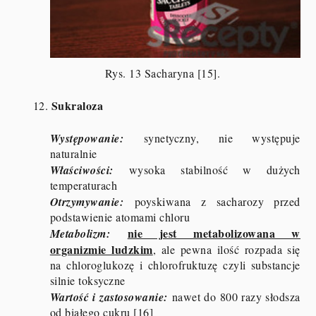
Rys. 13 Sacharyna [15].
Sukraloza
12.
Występowanie:
synetyczny, nie występuje
naturalnie
Właściwości:
wysoka stabilność w dużych
temperaturach
Otrzymywanie:
poyskiwana z sacharozy przed
podstawienie atomami chloru
nie jest metabolizowana w
Metabolizm:
organizmie ludzkim
, ale pewna ilość rozpada się
na chloroglukozę i chlorofruktuzę czyli substancje
silnie toksyczne
Wartość i zastosowanie:
nawet do 800 razy słodsza
od białego cukru [16]