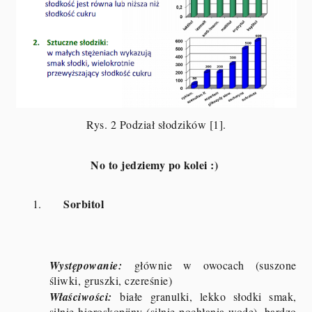
Rys. 2
Podział słodzików [1].
No to jedziemy po kolei :)
Sorbitol
1.
Występowanie:
głównie w owocach (suszone
śliwki, gruszki, czereśnie)
Właściwości:
białe granulki, lekko słodki smak,
silnie higroskopijny (silnie pochłania wodę), bardzo