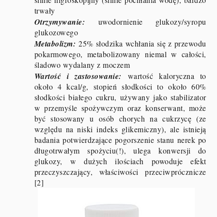
trwały
Otrzymywanie:
uwodornienie glukozy/syropu
glukozowego
Metabolizm:
25% słodzika wchłania się z przewodu
pokarmowego, metabolizowany niemal w całości,
śladowo wydalany z moczem
Wartość i zastosowanie:
wartość kaloryczna to
około 4 kcal/g, stopień słodkości to około 60%
słodkości białego cukru, używany jako stabilizator
w przemyśle spożywczym oraz konserwant, może
być stosowany u osób chorych na cukrzycę (ze
względu na niski indeks glikemiczny), ale istnieją
badania potwierdzające pogorszenie stanu nerek po
długotrwałym spożyciu(!), ulega konwersji do
glukozy, w dużych ilościach powoduje efekt
przeczyszczający, właściwości przeciwprócznicze
[2]