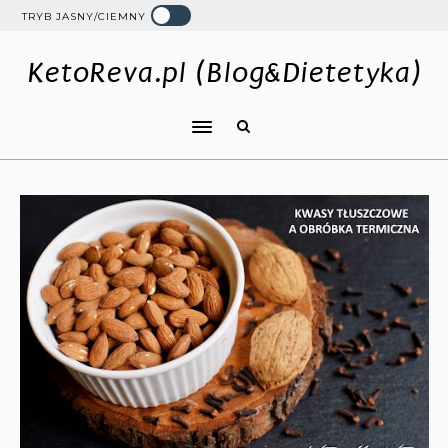
TRYB JASNY/CIEMNY
KetoReva.pl (Blog&Dietetyka)