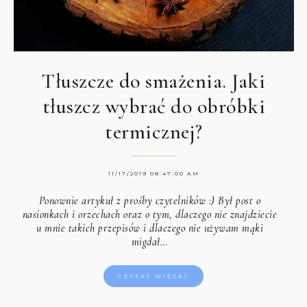
Tłuszcze do smażenia. Jaki
tłuszcz wybrać do obróbki
termicznej?
11/17/2019 08:47:00 AM
Ponownie artykuł z prośby czytelników :) Był post o
nasionkach i orzechach oraz o tym, dlaczego nie znajdziecie
u mnie takich przepisów i dlaczego nie używam mąki
migdał…
CZYTAJ WIĘCEJ