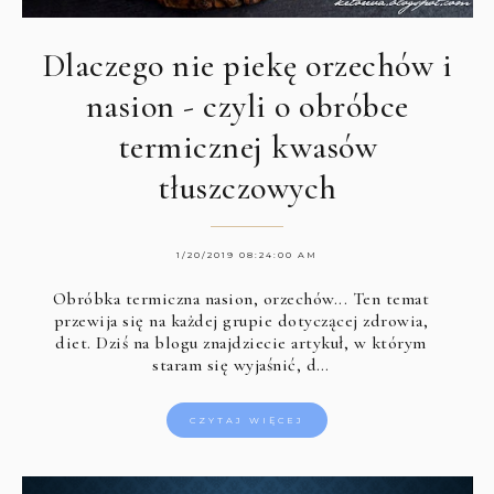
Dlaczego nie piekę orzechów i
nasion - czyli o obróbce
termicznej kwasów
tłuszczowych
1/20/2019 08:24:00 AM
Obróbka
termiczna nasion, orzechów... Ten temat
przewija się na każdej grupie dotyczącej zdrowia,
diet. Dziś na blogu znajdziecie artykuł, w którym
staram się wyjaśnić, d…
CZYTAJ WIĘCEJ