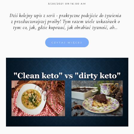
3/20/2021 09:16:00 AM
Dziś kolejny wpis z serii - praktyczne podejście do żywienia
z przedwczorajszej prośby! Tym razem wiele wskazówek o
tym: co, jak, gdzie kupować, jak obrabiać żywność, ab…
CZYTAJ WIĘCEJ