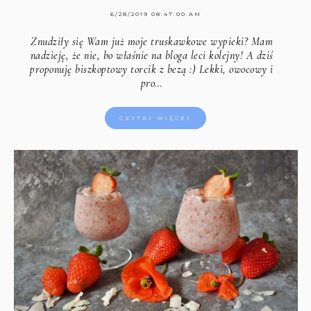
6/28/2019 08:47:00 AM
Znudziły się Wam już moje truskawkowe wypieki? Mam
nadzieję, że nie, bo właśnie na bloga leci kolejny! A dziś
proponuję biszkoptowy torcik z bezą :) Lekki, owocowy i
pro…
CZYTAJ WIĘCEJ