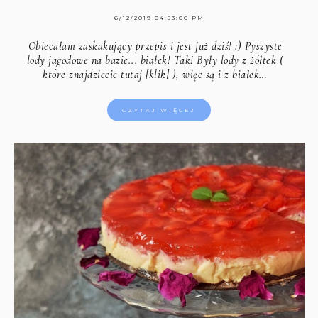
6/12/2019 04:53:00 PM
Obiecałam zaskakujący przepis i jest już dziś! :) Pyszyste
lody jagodowe na bazie... białek! Tak! Były lody z żółtek (
które znajdziecie tutaj [klik]
), więc są i z białek…
CZYTAJ WIĘCEJ