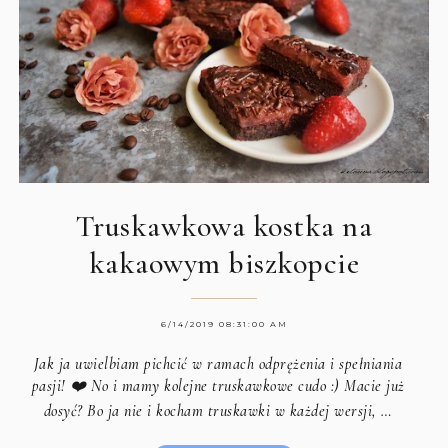
Truskawkowa kostka na
kakaowym biszkopcie
6/14/2019 08:31:00 AM
Jak ja uwielbiam pichcić w ramach odprężenia i spełniania
pasji! ❤️ No i mamy kolejne truskawkowe cudo :) Macie już
dosyć? Bo ja nie i kocham truskawki w każdej wersji, …