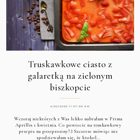
Truskawkowe ciasto z
galaretką na zielonym
biszkopcie
4/02/2020 11:57:00 AM
Wczoraj niektórych z Was lekko nabrałam w Prima
Aprillis 1 kwietnia. Co powiecie na truskawkowy
przepis na przeprosiny?:) Szczerze mówiąc nie
spodziewałam się, że ktokol…