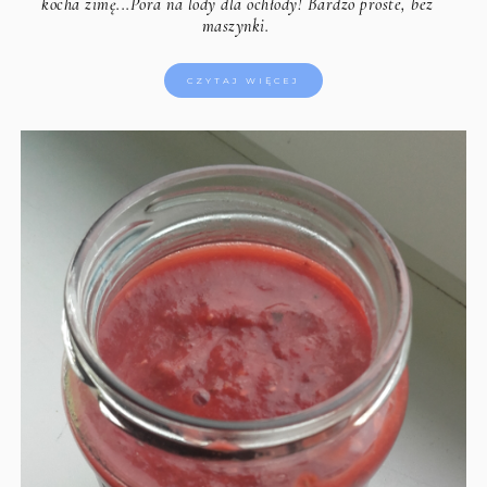
kocha zimę...Pora na lody dla ochłody! Bardzo proste, bez
maszynki.
CZYTAJ WIĘCEJ