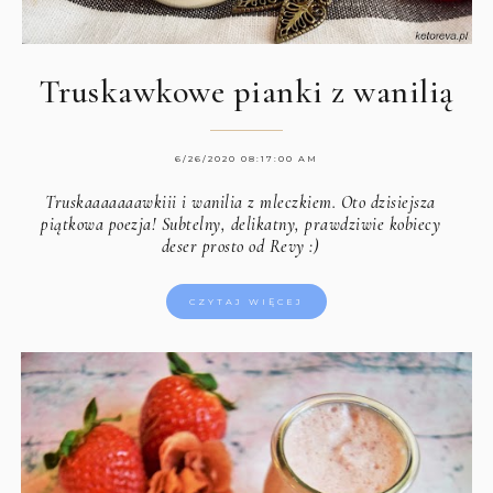
Truskawkowe pianki z wanilią
6/26/2020 08:17:00 AM
Truskaaaaaaawkiii i wanilia z mleczkiem. Oto dzisiejsza
piątkowa poezja! Subtelny, delikatny, prawdziwie kobiecy
deser prosto od Revy :)
CZYTAJ WIĘCEJ