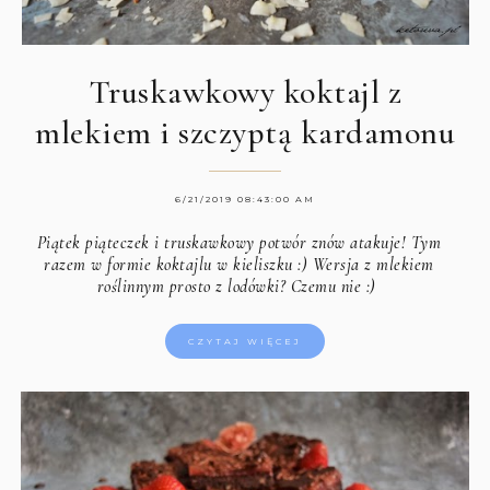
Truskawkowy koktajl z
mlekiem i szczyptą kardamonu
6/21/2019 08:43:00 AM
Piątek piąteczek i truskawkowy potwór znów atakuje! Tym
razem w formie koktajlu w kieliszku :) Wersja z mlekiem
roślinnym prosto z lodówki? Czemu nie :)
CZYTAJ WIĘCEJ