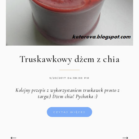
Truskawkowy dżem z chia
5/20/2017 04:38:00 PM
Kolejny przepis z wykorzystaniem truskawek prosto z
targu:) Dżem chia! Pychotka :)
CZYTAJ WIĘCEJ
←
→