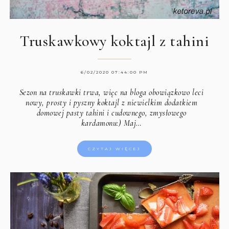
Truskawkowy koktajl z tahini
6/02/2020 07:44:00 PM
Sezon na truskawki trwa, więc na bloga obowiązkowo leci
nowy, prosty i pyszny koktajl z niewielkim dodatkiem
domowej pasty tahini i cudownego, zmysłowego
kardamonu:) Maj…
CZYTAJ WIĘCEJ