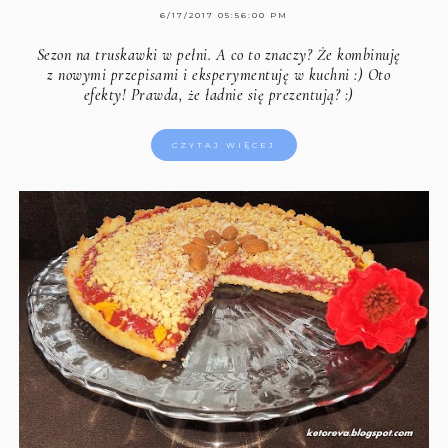
6/17/2017 05:56:00 PM
Sezon na truskawki w pełni. A co to znaczy? Że kombinuję
z nowymi przepisami i eksperymentuję w kuchni :) Oto
efekty! Prawda, że ładnie się prezentują? :)
CZYTAJ WIĘCEJ