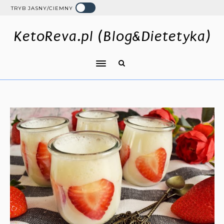
TRYB JASNY/CIEMNY
KetoReva.pl (Blog&Dietetyka)