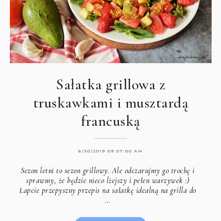
Sałatka grillowa z
truskawkami i musztardą
francuską
6/30/2019 09:07:00 AM
Sezon letni to sezon grillowy. Ale odczarujmy go trochę i
sprawmy, że będzie nieco lżejszy i pełen warzywek :)
Łapcie przepyszny przepis na sałatkę idealną na grilla do
…