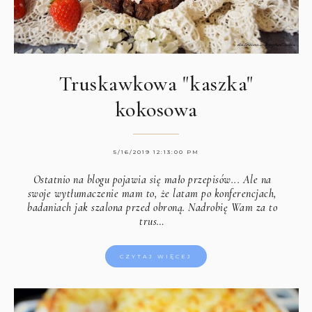
Truskawkowa "kaszka"
kokosowa
5/16/2019 12:13:00 PM
Ostatnio na blogu pojawia się mało przepisów... Ale na
swoje wytłumaczenie mam to, że latam po konferencjach,
badaniach jak szalona przed obroną. Nadrobię Wam za to
trus…
CZYTAJ WIĘCEJ