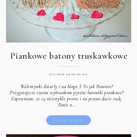
Piankowe batony truskawkowe
2/11/2018 09:56:00 AM
Walentynki dotarły i na bloga :) To jak Panowie?
Przygotujecie swoim wybrankom pyszne batoniki piankowe?
Zapewniam, że są niezwykle proste i na pewno dacie radę.
Panie n…
CZYTAJ WIĘCEJ