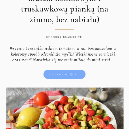
truskawkową pianką (na
zimno, bez nabiału)
3/14/2020 12:40:00 PM
Wszyscy żyją tylko jednym tematem, a ja.. postanowiłam w
kolorowy sposób odgonić złe myśli:) Wielkanocne serniczki
czas start? Narodziła się we mnie miłość do mini serni…
CZYTAJ WIĘCEJ