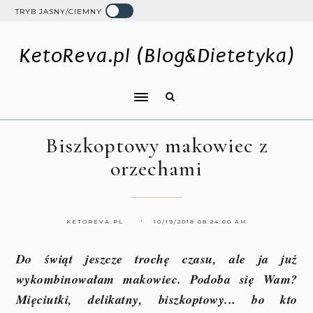
TRYB JASNY/CIEMNY
KetoReva.pl (Blog&Dietetyka)
Biszkoptowy makowiec z
orzechami
KETOREVA.PL
10/19/2018 08:24:00 AM
Do świąt jeszcze trochę czasu, ale ja już
wykombinowałam makowiec. Podoba się Wam?
Mięciutki, delikatny, biszkoptowy... bo kto