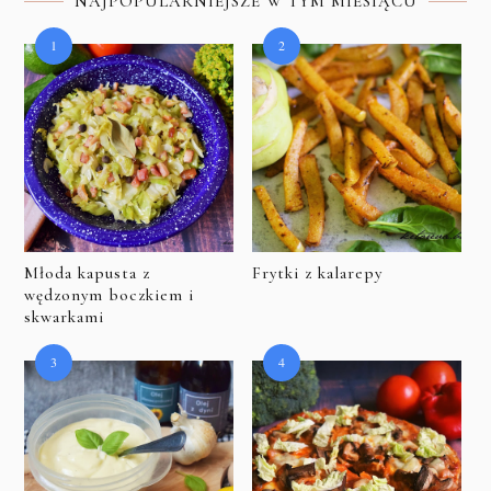
NAJPOPULARNIEJSZE W TYM MIESIĄCU
Młoda kapusta z
Frytki z kalarepy
wędzonym boczkiem i
skwarkami