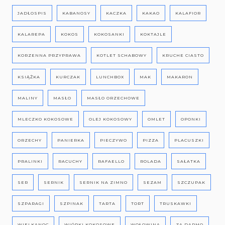
JADŁOSPIS
KABANOSY
KACZKA
KAKAO
KALAFIOR
KALAREPA
KOKOS
KOKOSANKI
KOKTAJLE
KORZENNA PRZYPRAWA
KOTLET SCHABOWY
KRUCHE CIASTO
KSIĄŻKA
KURCZAK
LUNCHBOX
MAK
MAKARON
MALINY
MASŁO
MASŁO ORZECHOWE
MLECZKO KOKOSOWE
OLEJ KOKOSOWY
OMLET
OPONKI
ORZECHY
PANIERKA
PIECZYWO
PIZZA
PLACUSZKI
PRALINKI
RACUCHY
RAFAELLO
ROLADA
SAŁATKA
SER
SERNIK
SERNIK NA ZIMNO
SEZAM
SZCZUPAK
SZPARAGI
SZPINAK
TARTA
TORT
TRUSKAWKI
WIELKANOC
WIÓRKI KOKOSOWE
WOŁOWINA
ZA DARMO