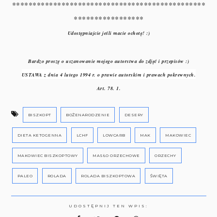
***********************************************
*****************
Udostępniajcie jeśli macie ochotę! :)
Bardzo proszę o uszanowanie mojego autorstwa do zdjęć i przepisów :)
USTAWA z dnia 4 lutego 1994 r. o prawie autorskim i prawach pokrewnych.
Art. 78. 1.
BISZKOPT
BOŻENARODZENIE
DESERY
DIETA KETOGENNA
LCHF
LOWCARB
MAK
MAKOWIEC
MAKOWIEC BISZKOPTOWY
MASŁO ORZECHOWE
ORZECHY
PALEO
ROLADA
ROLADA BISZKOPTOWA
ŚWIĘTA
UDOSTĘPNIJ TEN WPIS: