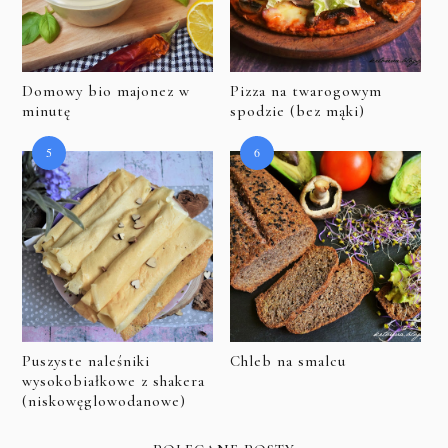
Domowy bio majonez w
Pizza na twarogowym
minutę
spodzie (bez mąki)
Puszyste naleśniki
Chleb na smalcu
wysokobiałkowe z shakera
(niskowęglowodanowe)