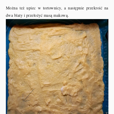
Można też upiec w tortownicy, a następnie przekroić na
dwa blaty i przełożyć masą makową.