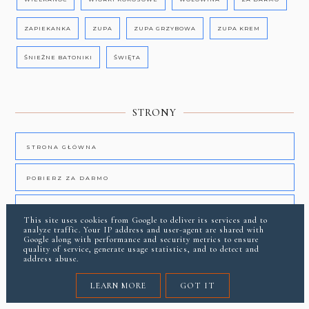
ZAPIEKANKA
ZUPA
ZUPA GRZYBOWA
ZUPA KREM
ŚNIEŻNE BATONIKI
ŚWIĘTA
STRONY
STRONA GŁÓWNA
POBIERZ ZA DARMO
SKONTAKTUJ SIĘ Z DIETETYKIEM
This site uses cookies from Google to deliver its services and to
analyze traffic. Your IP address and user-agent are shared with
Google along with performance and security metrics to ensure
quality of service, generate usage statistics, and to detect and
address abuse.
LEARN MORE
GOT IT