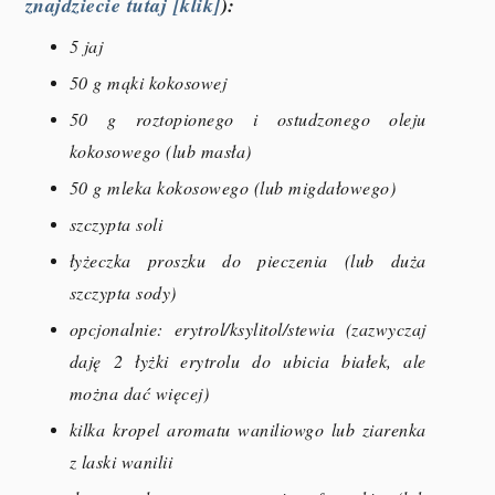
znajdziecie tutaj [klik]
):
5 jaj
50 g mąki kokosowej
50 g roztopionego i ostudzonego oleju
kokosowego (lub masła)
50 g mleka kokosowego (lub migdałowego)
szczypta soli
łyżeczka proszku do pieczenia (lub duża
szczypta sody)
opcjonalnie: erytrol/ksylitol/stewia (zazwyczaj
daję 2 łyżki erytrolu do ubicia białek, ale
można dać więcej)
kilka kropel aromatu waniliowgo lub ziarenka
z laski wanilii