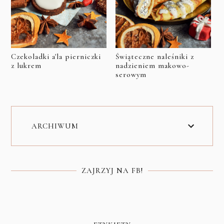
Czekoladki a'la pierniczki
Świąteczne naleśniki z
z lukrem
nadzieniem makowo-
serowym
ARCHIWUM
ZAJRZYJ NA FB!