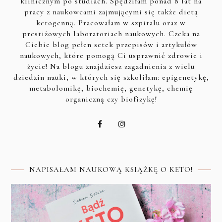
klinicznym po studiach. Spędziłam ponad 8 lat na
pracy z naukowcami zajmującymi się także dietą
ketogenną. Pracowałam w szpitalu oraz w
prestiżowych laboratoriach naukowych. Czeka na
Ciebie blog pełen setek przepisów i artykułów
naukowych, które pomogą Ci usprawnić zdrowie i
życie! Na blogu znajdziesz zagadnienia z wielu
dziedzin nauki, w których się szkoliłam: epigenetykę,
metabolomikę, biochemię, genetykę, chemię
organiczną czy biofizykę!
NAPISAŁAM NAUKOWĄ KSIĄŻKĘ O KETO!