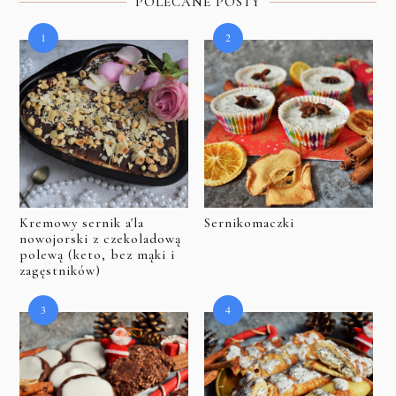
POLECANE POSTY
Kremowy sernik a'la
Sernikomaczki
nowojorski z czekoladową
polewą (keto, bez mąki i
zagęstników)