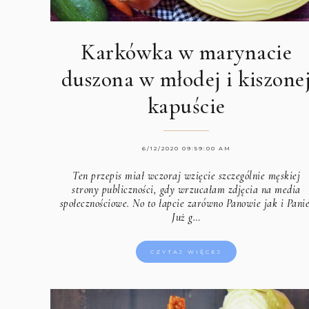
Karkówka w marynacie
duszona w młodej i kiszone
kapuście
6/12/2020 09:59:00 AM
Ten przepis miał wczoraj wzięcie szczególnie męskiej
strony publiczności, gdy wrzucałam zdjęcia na media
społecznościowe. No to łapcie zarówno Panowie jak i Panie
Już g…
CZYTAJ WIĘCEJ