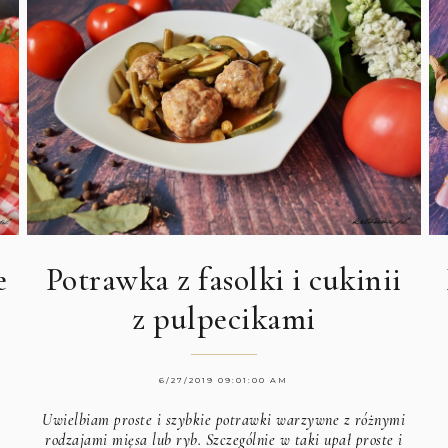
e
Potrawka z fasolki i cukinii
z pulpecikami
6/27/2019 09:01:00 AM
Uwielbiam proste i szybkie potrawki warzywne z różnymi
rodzajami mięsa lub ryb. Szczególnie w taki upał proste i