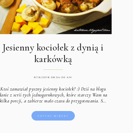
Jesienny kociołek z dynią i
karkówką
9/16/2018 08:54:00 AM
Ktoś zamawiał pyszny jesienny kociołek? :) Dziś na blogu
danie z serii tych jednogarnkowych, które starczy Wam na
kilka porcji, a zabierze mało czasu do przygotowania. S…
CZYTAJ WIĘCEJ