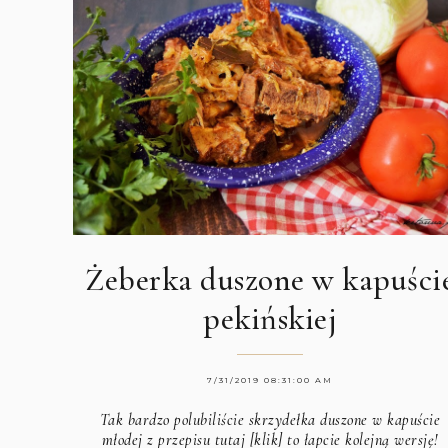
Żeberka duszone w kapuści
pekińskiej
7/31/2019 08:31:00 AM
Tak bardzo polubiliście skrzydełka duszone w kapuście
młodej z
przepisu tutaj [klik]
to łapcie kolejną wersję!