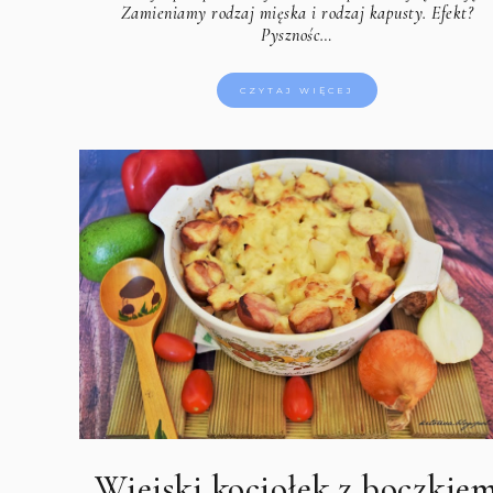
Zamieniamy rodzaj mięska i rodzaj kapusty. Efekt?
Pysznośc…
CZYTAJ WIĘCEJ
Wiejski kociołek z boczkie