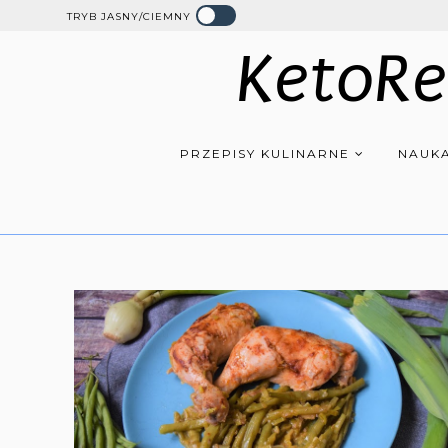
TRYB JASNY/CIEMNY
KetoRe
PRZEPISY KULINARNE
NAUKA