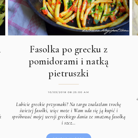
Fasolka po grecku z
h
pomidorami i natką
pietruszki
10/03/2018 08:25:00 AM
Lubicie greckie przysmaki? Na targu znalazłam trochę
świeżej fasolki, więc może i Wam uda się ją kupić i
spróbować mojej wersji greckiego dania ze smażoną fasolką
k
i szcz…