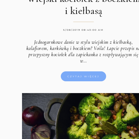
i kiełbasą
5/08/2019 08:43:00 AM
Jednogarnkowe danie w stylu wiejskim z kiełbaską,
kalafiorem, karkówką i boczkiem? Voila! Łapcie przepis n
przepyszny kociołek a'la zapiekanka z rozpływającym się
w…
CZYTAJ WIĘCEJ