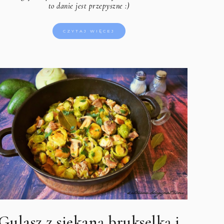
to danie jest przepyszne :)
CZYTAJ WIĘCEJ
Gulasz z siekaną brukselką i