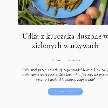
Udka z kurczaka duszone 
zielonych warzywach
1/31/2022 01:25:00 PM
Świeżutki przepis z dzisiejszego obiadu! Kurczak duszon
w zielonych warzywach. Smakowitości! Jak zwykle prosto
pysznie i mało składników. Zapraszam!
CZYTAJ WIĘCEJ