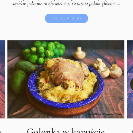
szybkie jedzenie to zbawienie :) Ostatnio jadam głównie …
CZYTAJ WIĘCEJ
m
Golonka w kapuście