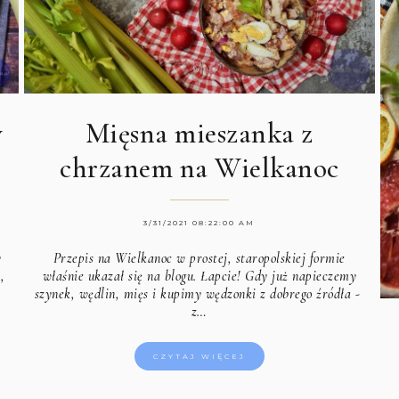
Mięsna mieszanka z
w
chrzanem na Wielkanoc
3/31/2021 08:22:00 AM
Przepis na Wielkanoc w prostej, staropolskiej formie
y
właśnie ukazał się na blogu. Łapcie! Gdy już napieczemy
,
szynek, wędlin, mięs i kupimy wędzonki z dobrego źródła -
z…
CZYTAJ WIĘCEJ