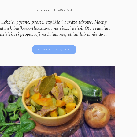
1/14/2021 11:13:00 AM
Lekkie, pyszne, proste, szybkie i bardzo zdrowe. Mocny
adunek białkowo-tłuszczowy na ciężki dzień. Oto synonimy
dzisiejszej propozycji na śniadanie, obiad lub danie do …
CZYTAJ WIĘCEJ