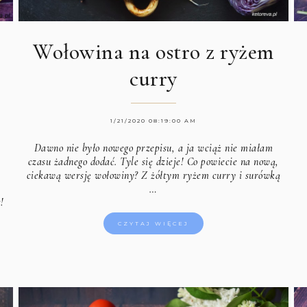
Wołowina na ostro z ryżem
j
curry
1/21/2020 08:19:00 AM
Dawno nie było nowego przepisu, a ja wciąż nie miałam
czasu żadnego dodać. Tyle się dzieje! Co powiecie na nową,
ciekawą wersję wołowiny? Z żółtym ryżem curry i surówką
…
!
CZYTAJ WIĘCEJ