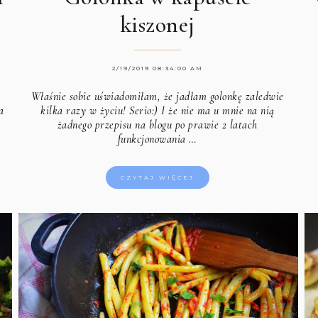
kiszonej
2/19/2019 08:34:00 AM
Właśnie sobie uświadomiłam, że jadłam golonkę zaledwie
a
kilka razy w życiu! Serio:) I że nie ma u mnie na nią
żadnego przepisu na blogu po prawie 2 latach
funkcjonowania …
CZYTAJ WIĘCEJ