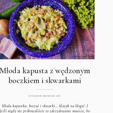
Młoda kapusta z wędzonym
boczkiem i skwarkami
5/13/2019 08:39:00 AM
Młoda kapustka, boczuś i skwarki... klasyk na blogu! :)
Jeśli nigdy nie próbowaliście to zdecydowanie musicie, bo