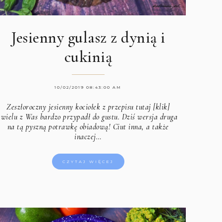
Jesienny gulasz z dynią i
cukinią
10/02/2019 08:43:00 AM
Zeszłoroczny
jesienny kociołek z przepisu tutaj [klik]
wielu z Was bardzo przypadł do gustu. Dziś wersja druga
na tą pyszną potrawkę obiadową! Ciut inna, a także
inaczej…
CZYTAJ WIĘCEJ