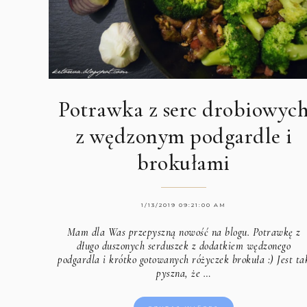
Potrawka z serc drobiowyc
z wędzonym podgardle i
brokułami
1/13/2019 09:21:00 AM
Mam dla Was przepyszną nowość na blogu. Potrawkę z
długo duszonych serduszek z dodatkiem wędzonego
podgardla i krótko gotowanych różyczek brokuła :) Jest ta
pyszna, że …