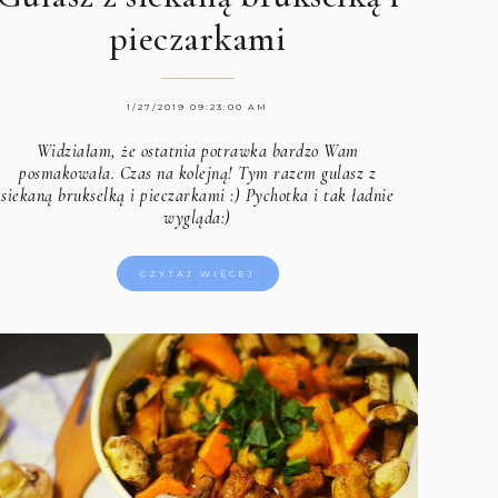
pieczarkami
1/27/2019 09:23:00 AM
Widziałam, że ostatnia potrawka bardzo Wam
posmakowała. Czas na kolejną! Tym razem gulasz z
siekaną brukselką i pieczarkami :) Pychotka i tak ładnie
wygląda:)
CZYTAJ WIĘCEJ