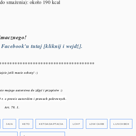
 do smażenia
): około 190 kcal
Smacznego!
acebook'u tutaj [kliknij i wejdź].
*************************************
ajcie jeśli macie ochotę! :)
ie mojego autorstwa do zdjęć i przepisów :)
 r. o prawie autorskim i prawach pokrewnych.
Art. 78. 1.
JAJA
KETO
KETOADAPTACJA
LCHF
LOW CARB
LUNCHBOX