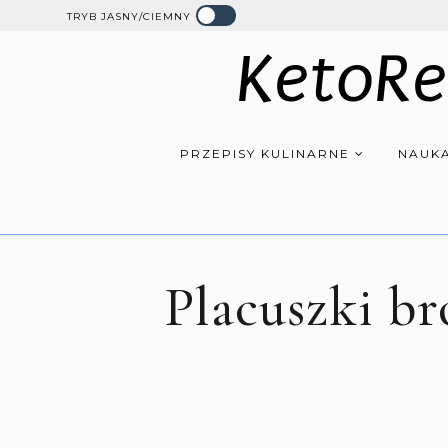
TRYB JASNY/CIEMNY
KetoRe
PRZEPISY KULINARNE
NAUKA
Placuszki b