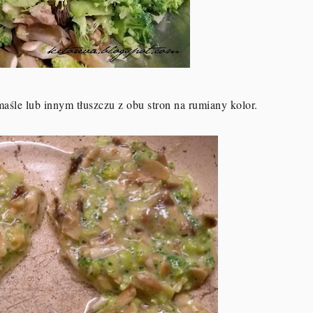
aśle lub innym tłuszczu z obu stron na rumiany kolor.