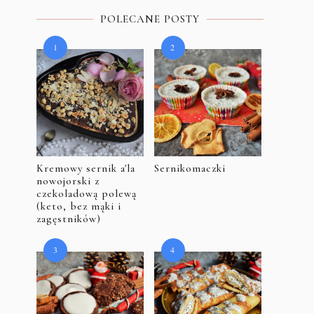
POLECANE POSTY
Kremowy sernik a'la
Sernikomaczki
nowojorski z
czekoladową polewą
(keto, bez mąki i
zagęstników)