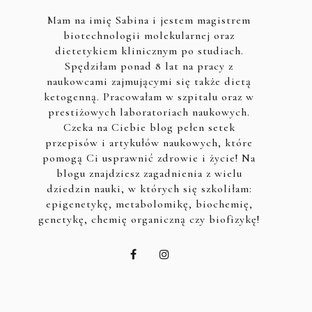
Mam na imię Sabina i jestem magistrem
biotechnologii molekularnej oraz
dietetykiem klinicznym po studiach.
Spędziłam ponad 8 lat na pracy z
naukowcami zajmującymi się także dietą
ketogenną. Pracowałam w szpitalu oraz w
prestiżowych laboratoriach naukowych.
Czeka na Ciebie blog pełen setek
przepisów i artykułów naukowych, które
pomogą Ci usprawnić zdrowie i życie! Na
blogu znajdziesz zagadnienia z wielu
dziedzin nauki, w których się szkoliłam:
epigenetykę, metabolomikę, biochemię,
genetykę, chemię organiczną czy biofizykę!