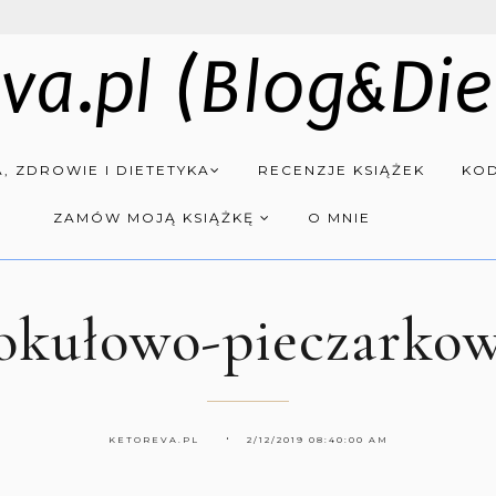
va.pl (Blog&Die
, ZDROWIE I DIETETYKA
RECENZJE KSIĄŻEK
KOD
ZAMÓW MOJĄ KSIĄŻKĘ
O MNIE
rokułowo-pieczarkow
KETOREVA.PL
2/12/2019 08:40:00 AM