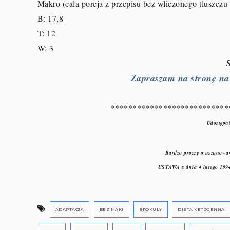
Makro (cała porcja z przepisu bez wliczonego tłuszczu
B: 17,8
T: 12
W: 3
Zapraszam na stronę na F
***************************
Udostępni
Bardzo proszę o uszanowan
USTAWA z dnia 4 lutego 1994
ADAPTACJA
BEZ MĄKI
BROKUŁY
DIETA KETOGENNA