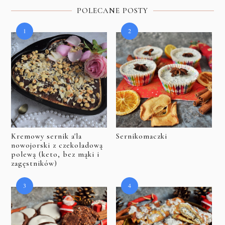
POLECANE POSTY
Kremowy sernik a'la
Sernikomaczki
nowojorski z czekoladową
polewą (keto, bez mąki i
zagęstników)