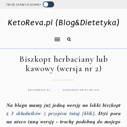
TRYB JASNY/CIEMNY
KetoReva.pl (Blog&Dietetyka)
Biszkopt herbaciany lub
kawowy (wersja nr 2)
KETOREVA.PL
3/20/2019 09:01:00 AM
Na blogu mamy już jedną wersję na lekki biszkopt
z
3 składników z przepisu tutaj [klik]
. Dziś pora
na nieco inną wersję - trochę podobną do mojego