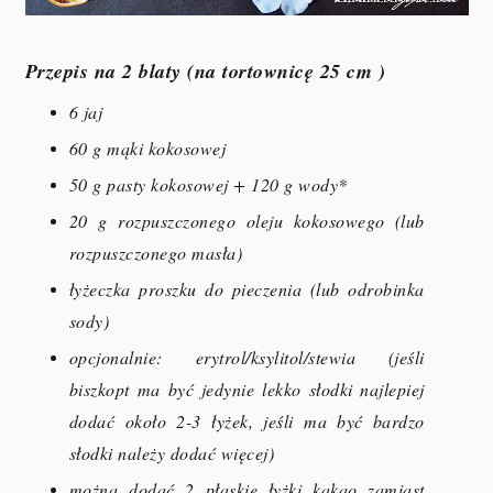
Przepis na 2 blaty (na tortownicę 25 cm )
6 jaj
60 g mąki kokosowej
50 g pasty kokosowej + 120 g wody*
20 g rozpuszczonego oleju kokosowego (lub
rozpuszczonego masła)
łyżeczka proszku do pieczenia (lub odrobinka
sody)
opcjonalnie: erytrol/ksylitol/stewia (jeśli
biszkopt ma być jedynie lekko słodki najlepiej
dodać około 2-3 łyżek, jeśli ma być bardzo
słodki należy dodać więcej)
można dodać 2 płaskie łyżki kakao zamiast