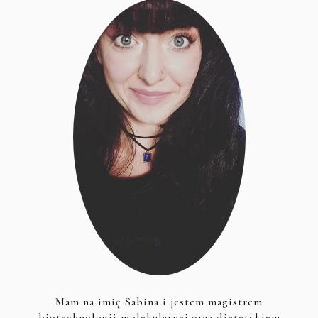
Mam na imię Sabina i jestem magistrem
biotechnologii molekularnej oraz dietetykiem