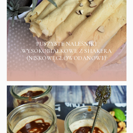
PUSZYSTE NALEŚNIKI
WYSOKOBIAŁKOWE Z SHAKERA
(NISKOWĘGLOWODANOWE)