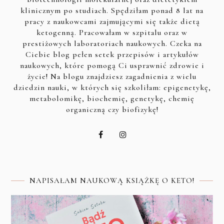
klinicznym po studiach. Spędziłam ponad 8 lat na
pracy z naukowcami zajmującymi się także dietą
ketogenną. Pracowałam w szpitalu oraz w
prestiżowych laboratoriach naukowych. Czeka na
Ciebie blog pełen setek przepisów i artykułów
naukowych, które pomogą Ci usprawnić zdrowie i
życie! Na blogu znajdziesz zagadnienia z wielu
dziedzin nauki, w których się szkoliłam: epigenetykę,
metabolomikę, biochemię, genetykę, chemię
organiczną czy biofizykę!
NAPISAŁAM NAUKOWĄ KSIĄŻKĘ O KETO!