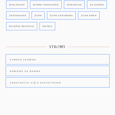
WIELKANOC
WIÓRKI KOKOSOWE
WOŁOWINA
ZA DARMO
ZAPIEKANKA
ZUPA
ZUPA GRZYBOWA
ZUPA KREM
ŚNIEŻNE BATONIKI
ŚWIĘTA
STRONY
STRONA GŁÓWNA
POBIERZ ZA DARMO
SKONTAKTUJ SIĘ Z DIETETYKIEM