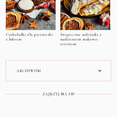
Czekoladki a'la pierniczki
Świąteczne naleśniki z
z lukrem
nadzieniem makowo-
serowym
ARCHIWUM
ZAJRZYJ NA FB!