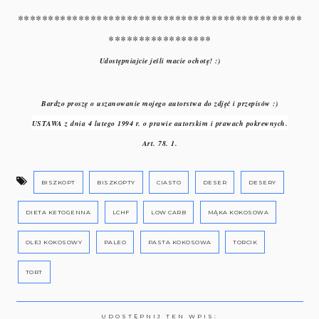
***********************************************
*****************
Udostępniajcie jeśli macie ochotę! :)
Bardzo proszę o uszanowanie mojego autorstwa do zdjęć i przepisów :)
USTAWA z dnia 4 lutego 1994 r. o prawie autorskim i prawach pokrewnych.
Art. 78. 1.
BISZKOPT
BISZKOPTY
CIASTO
DESER
DESERY
DIETA KETOGENNA
LCHF
LOW CARB
MĄKA KOKOSOWA
OLEJ KOKOSOWY
PALEO
PASTA KOKOSOWA
TORCIK
TORT
UDOSTĘPNIJ TEN WPIS: