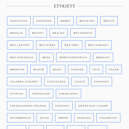
ETYKIETY
ADAPTACJA
AWOKADO
BABKA
BAGIETKA
BAJGLE
BAKALIE
BATONY
BEZ JAJ
BEZ KOKOSA
BEZ LAKTOZY
BEZ MIĘSA
BEZ MĄKI
BEZ NABIAŁU
BEZ PIECZENIA
BEZA
BOŻENARODZENIE
BROKUŁY
BROWNIE
BUDYŃ
BUŁKI
CHAŁWA
CHIA
CHLEB
CHLEBEK ZIOŁOWY
CIASTECZKA
CIASTO
CYNAMON
CYTRYNA
CZEKOLADA
CZEKOLADKI
CZEKOLADOWA POLEWA
CZOSNEK
DESER DLA 1 OSOBY
DO POBRANIA
DYNIA
EBOOK
FASOLKA
GALARETKA