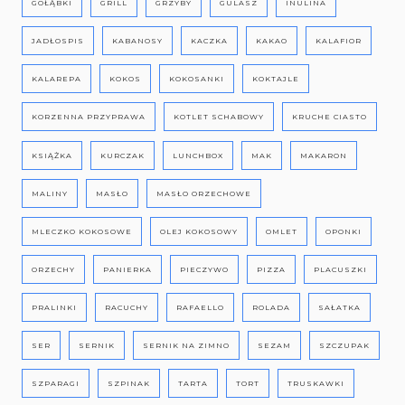
GOŁĄBKI
GRILL
GRZYBY
GULASZ
INULINA
JADŁOSPIS
KABANOSY
KACZKA
KAKAO
KALAFIOR
KALAREPA
KOKOS
KOKOSANKI
KOKTAJLE
KORZENNA PRZYPRAWA
KOTLET SCHABOWY
KRUCHE CIASTO
KSIĄŻKA
KURCZAK
LUNCHBOX
MAK
MAKARON
MALINY
MASŁO
MASŁO ORZECHOWE
MLECZKO KOKOSOWE
OLEJ KOKOSOWY
OMLET
OPONKI
ORZECHY
PANIERKA
PIECZYWO
PIZZA
PLACUSZKI
PRALINKI
RACUCHY
RAFAELLO
ROLADA
SAŁATKA
SER
SERNIK
SERNIK NA ZIMNO
SEZAM
SZCZUPAK
SZPARAGI
SZPINAK
TARTA
TORT
TRUSKAWKI