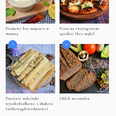
Domowy bio majonez w
Pizza na twarogowym
minutę
spodzie (bez mąki)
Puszyste naleśniki
Chleb na smalcu
wysokobiałkowe z shakera
(niskowęglowodanowe)