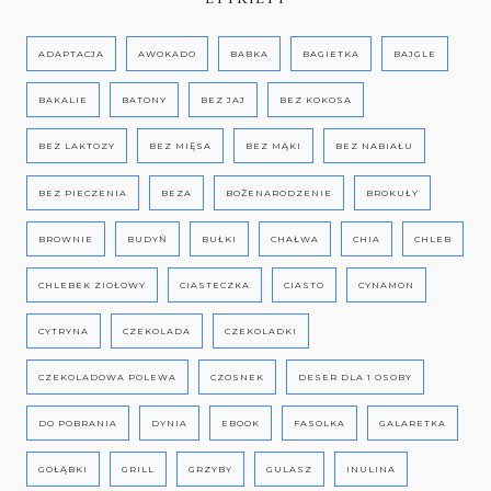
ADAPTACJA
AWOKADO
BABKA
BAGIETKA
BAJGLE
BAKALIE
BATONY
BEZ JAJ
BEZ KOKOSA
BEZ LAKTOZY
BEZ MIĘSA
BEZ MĄKI
BEZ NABIAŁU
BEZ PIECZENIA
BEZA
BOŻENARODZENIE
BROKUŁY
BROWNIE
BUDYŃ
BUŁKI
CHAŁWA
CHIA
CHLEB
CHLEBEK ZIOŁOWY
CIASTECZKA
CIASTO
CYNAMON
CYTRYNA
CZEKOLADA
CZEKOLADKI
CZEKOLADOWA POLEWA
CZOSNEK
DESER DLA 1 OSOBY
DO POBRANIA
DYNIA
EBOOK
FASOLKA
GALARETKA
GOŁĄBKI
GRILL
GRZYBY
GULASZ
INULINA