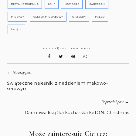
DIETA KETOGENNA
LCHF
LOW CARB
MARCEPAN
MIGDAŁY
OLEJEK MIGDAŁOWY
ORZECHY
PALEO
ŚWIĘTA
UDOSTĘPNIJ TEN WPIS:
←
Nowszy post
Świąteczne naleśniki z nadzieniem makowo-
serowym
→
Poprzedni post
Darmowa książka kucharska ketON: Christmas
Może zainteresuje Cię też: