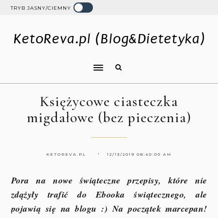
TRYB JASNY/CIEMNY
KetoReva.pl (Blog&Dietetyka)
Księżycowe ciasteczka
migdałowe (bez pieczenia)
KETOREVA.PL
12/13/2019 08:40:00 AM
Pora na nowe świąteczne przepisy, które nie
zdążyły trafić do Ebooka świątecznego, ale
pojawią się na blogu :) Na początek marcepan!