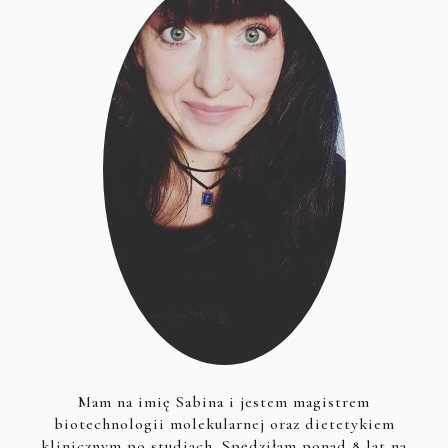
Mam na imię Sabina i jestem magistrem
biotechnologii molekularnej oraz dietetykiem
klinicznym po studiach. Spędziłam ponad 8 lat na