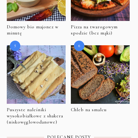
Domowy bio majonez w
Pizza na twarogowym
minutę
spodzie (bez mąki)
Puszyste naleśniki
Chleb na smalcu
wysokobiałkowe z shakera
(niskowęglowodanowe)
POLECANE POSTY