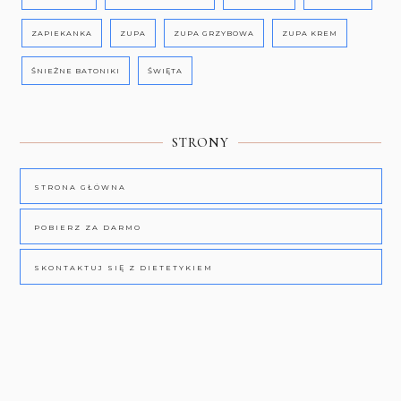
ZAPIEKANKA
ZUPA
ZUPA GRZYBOWA
ZUPA KREM
ŚNIEŻNE BATONIKI
ŚWIĘTA
STRONY
STRONA GŁÓWNA
POBIERZ ZA DARMO
SKONTAKTUJ SIĘ Z DIETETYKIEM