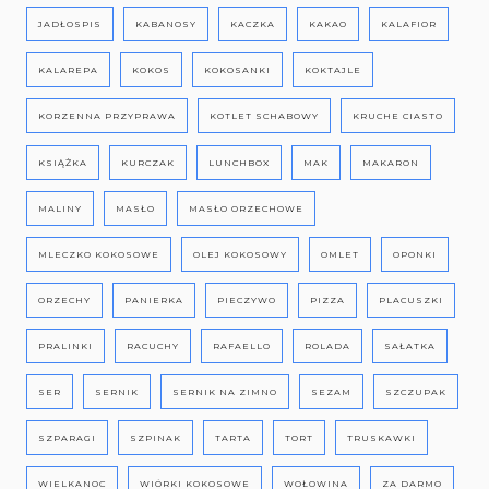
JADŁOSPIS
KABANOSY
KACZKA
KAKAO
KALAFIOR
KALAREPA
KOKOS
KOKOSANKI
KOKTAJLE
KORZENNA PRZYPRAWA
KOTLET SCHABOWY
KRUCHE CIASTO
KSIĄŻKA
KURCZAK
LUNCHBOX
MAK
MAKARON
MALINY
MASŁO
MASŁO ORZECHOWE
MLECZKO KOKOSOWE
OLEJ KOKOSOWY
OMLET
OPONKI
ORZECHY
PANIERKA
PIECZYWO
PIZZA
PLACUSZKI
PRALINKI
RACUCHY
RAFAELLO
ROLADA
SAŁATKA
SER
SERNIK
SERNIK NA ZIMNO
SEZAM
SZCZUPAK
SZPARAGI
SZPINAK
TARTA
TORT
TRUSKAWKI
WIELKANOC
WIÓRKI KOKOSOWE
WOŁOWINA
ZA DARMO