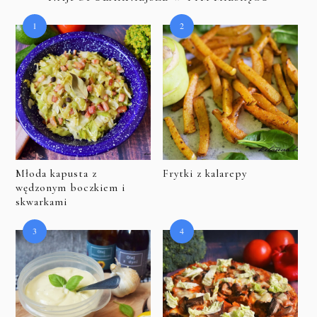
Młoda kapusta z
Frytki z kalarepy
wędzonym boczkiem i
skwarkami