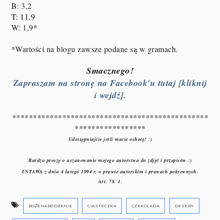
B: 3,2
T: 11,9
W: 1,9*
*Wartości na blogu zawsze podane są w gramach.
Smacznego!
Zapraszam na stronę na Facebook'u tutaj [kliknij
i wejdź].
***********************************************
*****************
Udostępniajcie jeśli macie ochotę! :)
Bardzo proszę o uszanowanie mojego autorstwa do zdjęć i przepisów :)
USTAWA z dnia 4 lutego 1994 r. o prawie autorskim i prawach pokrewnych.
Art. 78. 1.
BOŻENARODZENIE
CIASTECZKA
CZEKOLADA
DESERY