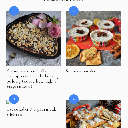
Kremowy sernik a'la
Sernikomaczki
nowojorski z czekoladową
polewą (keto, bez mąki i
zagęstników)
Czekoladki a'la pierniczki
z lukrem