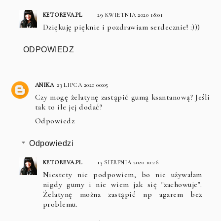
KETOREVA.PL
29 KWIETNIA 2020 18:01
Dziękuję pięknie i pozdrawiam serdecznie! :)))
ODPOWIEDZ
ANIKA
23 LIPCA 2020 00:05
Czy mogę żelatynę zastąpić gumą ksantanową? Jeśli
tak to ile jej dodać?
Odpowiedz
Odpowiedzi
KETOREVA.PL
13 SIERPNIA 2020 10:26
Niestety nie podpowiem, bo nie używałam
nigdy gumy i nie wiem jak się "zachowuje".
Żelatynę można zastąpić np agarem bez
problemu.