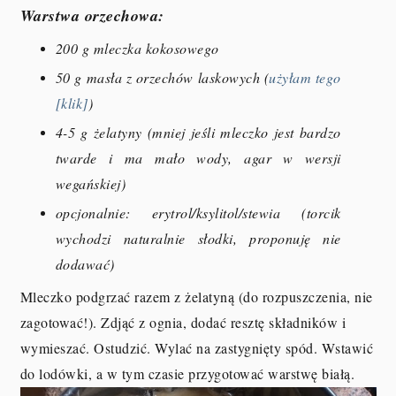
Warstwa orzechowa:
200 g mleczka kokosowego
50 g masła z orzechów laskowych (
użyłam tego
[klik]
)
4-5 g żelatyny (mniej jeśli mleczko jest bardzo
twarde i ma mało wody, agar w wersji
wegańskiej)
opcjonalnie: erytrol/ksylitol/stewia (torcik
wychodzi naturalnie słodki, proponuję nie
dodawać)
Mleczko podgrzać razem z żelatyną (do rozpuszczenia, nie
zagotować!). Zdjąć z ognia, dodać resztę składników i
wymieszać. Ostudzić. Wylać na zastygnięty spód. Wstawić
do lodówki, a w tym czasie przygotować warstwę białą.