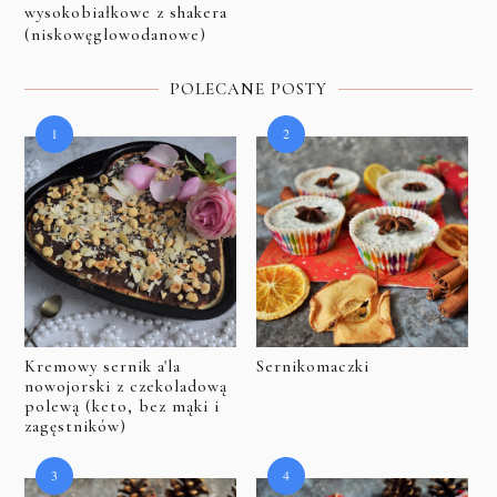
wysokobiałkowe z shakera
(niskowęglowodanowe)
POLECANE POSTY
Kremowy sernik a'la
Sernikomaczki
nowojorski z czekoladową
polewą (keto, bez mąki i
zagęstników)