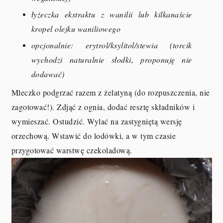
łyżeczka ekstraktu z wanilii lub kilkanaście
kropel olejku waniliowego
opcjonalnie: erytrol/ksylitol/stewia (torcik
wychodzi naturalnie słodki, proponuję nie
dodawać)
Mleczko podgrzać razem z żelatyną (do rozpuszczenia, nie
zagotować!). Zdjąć z ognia, dodać resztę składników i
wymieszać. Ostudzić. Wylać na zastygniętą wersję
orzechową. Wstawić do lodówki, a w tym czasie
przygotować warstwę czekoladową.