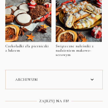
Czekoladki a'la pierniczki
Świąteczne naleśniki z
z lukrem
nadzieniem makowo-
serowym
ARCHIWUM
ZAJRZYJ NA FB!