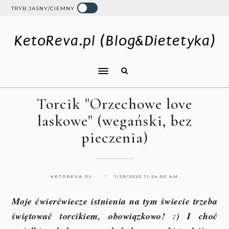
TRYB JASNY/CIEMNY
KetoReva.pl (Blog&Dietetyka)
Torcik "Orzechowe love
laskowe" (wegański, bez
pieczenia)
KETOREVA.PL
1/29/2020 11:24:00 AM
Moje ćwierćwiecze istnienia na tym świecie trzeba
świętować torcikiem, obowiązkowo! :) I choć