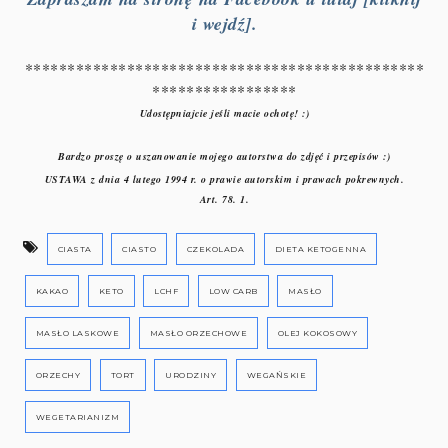
i wejdź].
***********************************************
*****************
Udostępniajcie jeśli macie ochotę! :)
Bardzo proszę o uszanowanie mojego autorstwa do zdjęć i przepisów :)
USTAWA z dnia 4 lutego 1994 r. o prawie autorskim i prawach pokrewnych.
Art. 78. 1.
CIASTA
CIASTO
CZEKOLADA
DIETA KETOGENNA
KAKAO
KETO
LCHF
LOW CARB
MASŁO
MASŁO LASKOWE
MASŁO ORZECHOWE
OLEJ KOKOSOWY
ORZECHY
TORT
URODZINY
WEGAŃSKIE
WEGETARIANIZM