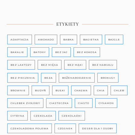
ETYKIETY
ADAPTACJA
AWOKADO
BABKA
BAGIETKA
BAJGLE
BAKALIE
BATONY
BEZ JAJ
BEZ KOKOSA
BEZ LAKTOZY
BEZ MIĘSA
BEZ MĄKI
BEZ NABIAŁU
BEZ PIECZENIA
BEZA
BOŻENARODZENIE
BROKUŁY
BROWNIE
BUDYŃ
BUŁKI
CHAŁWA
CHIA
CHLEB
CHLEBEK ZIOŁOWY
CIASTECZKA
CIASTO
CYNAMON
CYTRYNA
CZEKOLADA
CZEKOLADKI
CZEKOLADOWA POLEWA
CZOSNEK
DESER DLA 1 OSOBY