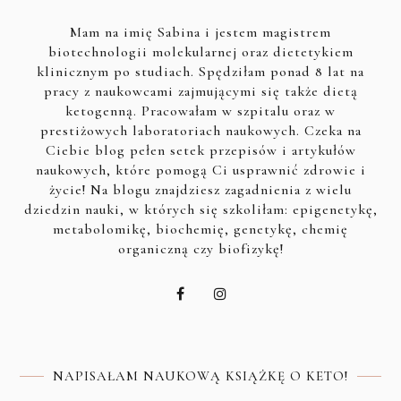
Mam na imię Sabina i jestem magistrem
biotechnologii molekularnej oraz dietetykiem
klinicznym po studiach. Spędziłam ponad 8 lat na
pracy z naukowcami zajmującymi się także dietą
ketogenną. Pracowałam w szpitalu oraz w
prestiżowych laboratoriach naukowych. Czeka na
Ciebie blog pełen setek przepisów i artykułów
naukowych, które pomogą Ci usprawnić zdrowie i
życie! Na blogu znajdziesz zagadnienia z wielu
dziedzin nauki, w których się szkoliłam: epigenetykę,
metabolomikę, biochemię, genetykę, chemię
organiczną czy biofizykę!
NAPISAŁAM NAUKOWĄ KSIĄŻKĘ O KETO!