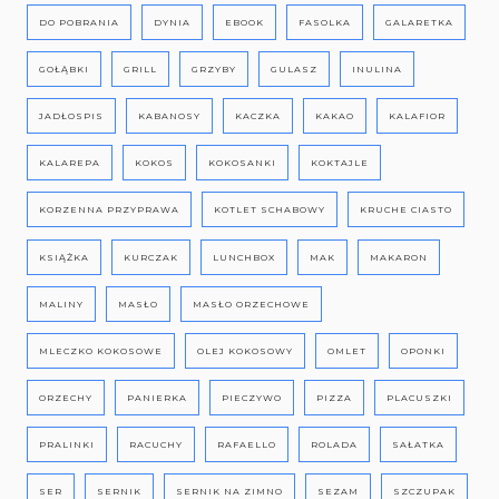
DO POBRANIA
DYNIA
EBOOK
FASOLKA
GALARETKA
GOŁĄBKI
GRILL
GRZYBY
GULASZ
INULINA
JADŁOSPIS
KABANOSY
KACZKA
KAKAO
KALAFIOR
KALAREPA
KOKOS
KOKOSANKI
KOKTAJLE
KORZENNA PRZYPRAWA
KOTLET SCHABOWY
KRUCHE CIASTO
KSIĄŻKA
KURCZAK
LUNCHBOX
MAK
MAKARON
MALINY
MASŁO
MASŁO ORZECHOWE
MLECZKO KOKOSOWE
OLEJ KOKOSOWY
OMLET
OPONKI
ORZECHY
PANIERKA
PIECZYWO
PIZZA
PLACUSZKI
PRALINKI
RACUCHY
RAFAELLO
ROLADA
SAŁATKA
SER
SERNIK
SERNIK NA ZIMNO
SEZAM
SZCZUPAK