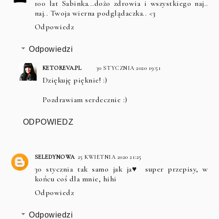
100 lat Sabinka...dożo zdrowia i wszystkiego naj..
naj.. Twoja wierna podglądaczka.. <3
Odpowiedz
Odpowiedzi
KETOREVA.PL
30 STYCZNIA 2020 19:51
Dziękuję pięknie! :)
Pozdrawiam serdecznie :)
ODPOWIEDZ
SELEDYNOWA
25 KWIETNIA 2020 21:25
30 stycznia tak samo jak ja♥️ super przepisy, w
końcu coś dla mnie, hihi
Odpowiedz
Odpowiedzi