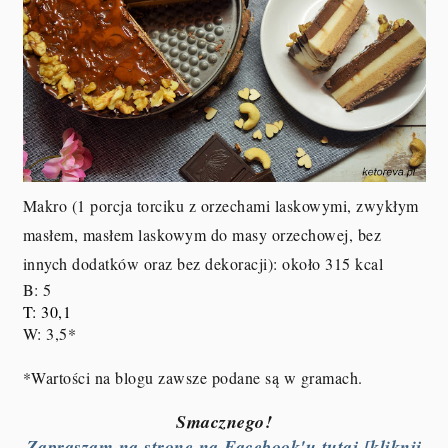
Makro (1 porcja torciku z orzechami laskowymi, zwykłym
masłem, masłem laskowym do masy orzechowej, bez
innych dodatków oraz bez dekoracji): około 315 kcal
B: 5
T: 30,1
W: 3,5*
*Wartości na blogu zawsze podane są w gramach.
Smacznego!
Zapraszam na stronę na Facebook'u tutaj [kliknij