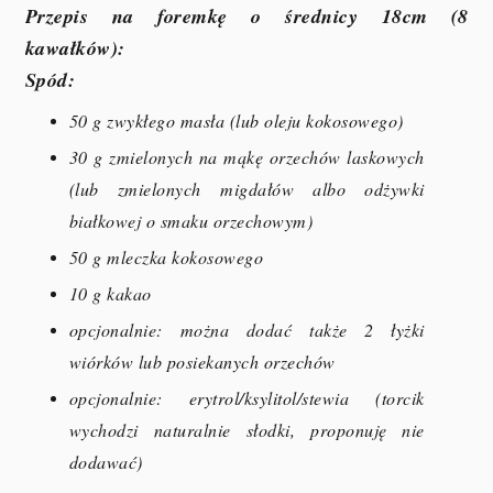
Przepis na foremkę o średnicy 18cm (8
kawałków):
Spód:
50 g zwykłego masła (lub oleju kokosowego)
30 g zmielonych na mąkę orzechów laskowych
(lub zmielonych migdałów albo odżywki
białkowej o smaku orzechowym)
50 g mleczka kokosowego
10 g kakao
opcjonalnie: można dodać także 2 łyżki
wiórków lub posiekanych orzechów
opcjonalnie: erytrol/ksylitol/stewia (torcik
wychodzi naturalnie słodki, proponuję nie
dodawać)