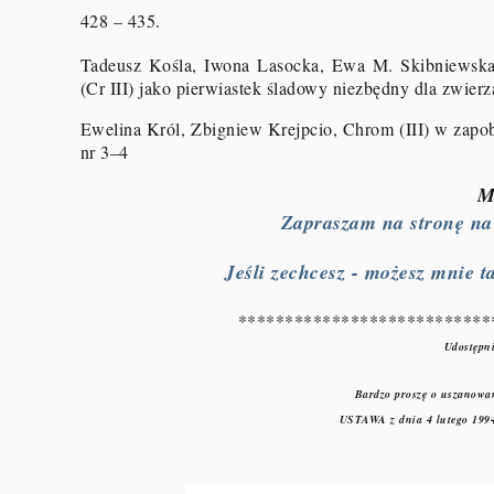
428 – 435.
Tadeusz Kośla, Iwona Lasocka, Ewa M. Skibniewska,
(Cr III) jako pierwiastek śladowy niezbędny dla zwierz
Ewelina Król, Zbigniew Krejpcio, Chrom (III) w zapob
nr 3–4
M
Zapraszam na stronę na F
Jeśli zechcesz - możesz mnie ta
***************************
Udostępni
Bardzo proszę o uszanowan
USTAWA z dnia 4 lutego 1994