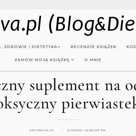
va.pl (Blog&Die
, ZDROWIE I DIETETYKA
RECENZJE KSIĄŻEK
KOD
ZAMÓW MOJĄ KSIĄŻKĘ
O MNIE
zny suplement na o
oksyczny pierwiaste
KETOREVA.PL
5/16/2021 02:00:00 PM