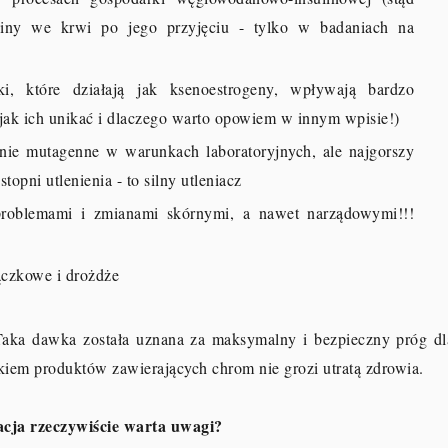
liny we krwi po jego przyjęciu - tylko w badaniach na
ki, które działają jak ksenoestrogeny, wpływają bardzo
 jak ich unikać i dlaczego warto opowiem w innym wpisie!)
anie mutagenne w warunkach laboratoryjnych, ale najgorszy
opni utlenienia - to silny utleniacz
 problemami i zmianami skórnymi, a nawet narządowymi!!!
rączkowe i drożdże
Taka dawka została uznana za maksymalny i bezpieczny próg dl
iem produktów zawierających chrom nie grozi utratą zdrowia.
cja rzeczywiście warta uwagi?