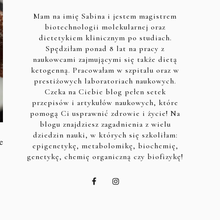
Mam na imię Sabina i jestem magistrem
biotechnologii molekularnej oraz
dietetykiem klinicznym po studiach.
Spędziłam ponad 8 lat na pracy z
naukowcami zajmującymi się także dietą
ketogenną. Pracowałam w szpitalu oraz w
prestiżowych laboratoriach naukowych.
Czeka na Ciebie blog pełen setek
przepisów i artykułów naukowych, które
pomogą Ci usprawnić zdrowie i życie! Na
blogu znajdziesz zagadnienia z wielu
dziedzin nauki, w których się szkoliłam:
e
epigenetykę, metabolomikę, biochemię,
genetykę, chemię organiczną czy biofizykę!