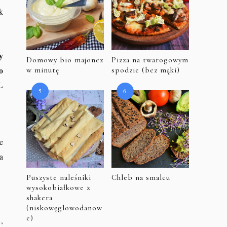
k
y
Domowy bio majonez
Pizza na twarogowym
o
w minutę
spodzie (bez mąki)
L
e
a
Puszyste naleśniki
Chleb na smalcu
wysokobiałkowe z
shakera
(niskowęglowodanow
e)
,