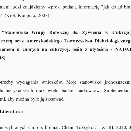
iałem ludzi znajdziemy wprost podaną informację "jak dotąd bra
ie"
(Król, Krejpcio, 2008)
.
j: "Stanowisko Grupy Roboczej ds. Żywienia w Cukrzyc
rzycą oraz Amerykańskiego Towarzystwa Diabetologiczneg
chromem u chorych na cukrzycę, osób z otyłością - NADA
08).
rzeby wyciągania wniosków. Moje stanowisko jednoznaczni
kich/amerykańskich oraz wielu badań naukowców. Suplementacj
mi, aby można było ją stosować.
Literatura:
ie wybranych chorób, bromat. Chem. Toksykol. – XLIII, 2010, 3