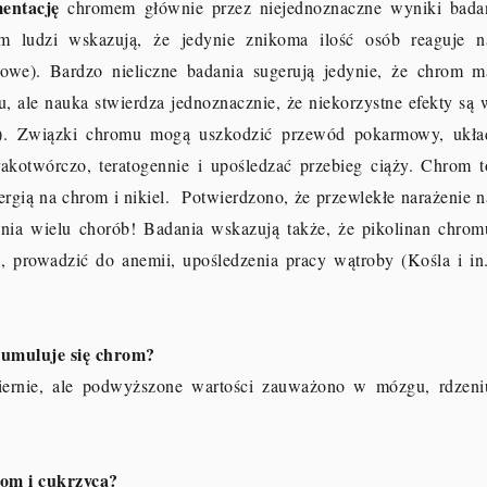
entację
chromem głównie przez niejednoznaczne wyniki bada
em ludzi wskazują, że jedynie znikoma ilość osób reaguje n
dowe). Bardzo nieliczne badania sugerują jedynie, że chrom m
u, ale nauka stwierdza jednoznacznie, że niekorzystne efekty są 
10). Związki chromu mogą uszkodzić przewód pokarmowy, ukła
kotwórczo, teratogennie i upośledzać przebieg ciąży. Chrom t
lergią na chrom i nikiel. Potwierdzono, że przewlekłe narażenie n
ia wielu chorób! Badania wskazują także, że pikolinan chrom
 prowadzić do anemii, upośledzenia pracy wątroby (Kośla i in.
umuluje się chrom?
ernie, ale podwyższone wartości zauważono w mózgu, rdzeni
om i cukrzyca?