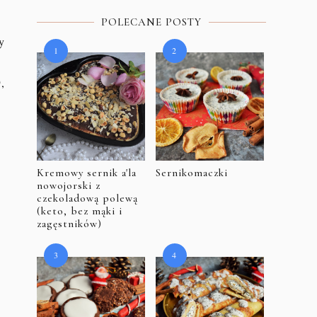
POLECANE POSTY
y
,
Kremowy sernik a'la
Sernikomaczki
nowojorski z
czekoladową polewą
(keto, bez mąki i
zagęstników)