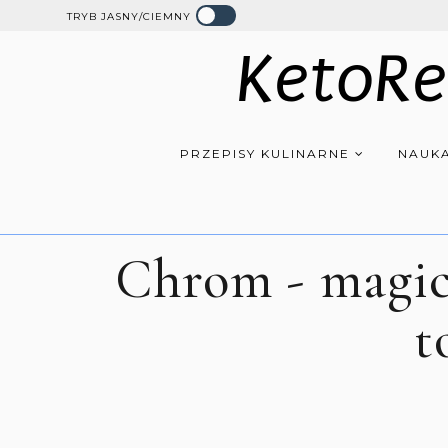
TRYB JASNY/CIEMNY
KetoRe
PRZEPISY KULINARNE
NAUKA
Chrom - magic
t