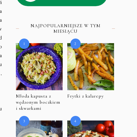
ń
a
a
NAJPOPULARNIEJSZE W TYM
w
MIESIĄCU
d
o
a
u
,
Młoda kapusta z
Frytki z kalarepy
wędzonym boczkiem
u
i skwarkami