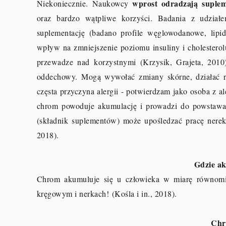
wprost odradzają suplem
Niekoniecznie. Naukowcy
oraz bardzo wątpliwe korzyści. Badania z udział
suplementację (badano profile węglowodanowe, lipi
wpływ na zmniejszenie poziomu insuliny i cholesterol
przewadze nad korzystnymi (Krzysik, Grajeta, 20
oddechowy. Mogą wywołać zmiany skórne, działać ra
częsta przyczyna alergii - potwierdzam jako osoba z a
chrom powoduje akumulację i prowadzi do powstawan
(składnik suplementów) może upośledzać pracę nerek,
2018).
Gdzie ak
Chrom akumuluje się u człowieka w miarę równomi
kręgowym i nerkach!
(Kośla i in., 2018).
Chr