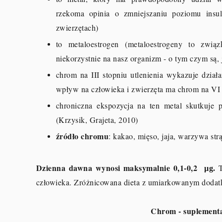
rzekoma opinia o zmniejszaniu poziomu insu
zwierzętach)
to metaloestrogen (metaloestrogeny to związ
niekorzystnie na nasz organizm - o tym czym są,
chrom na III stopniu utlenienia wykazuje dział
wpływ na człowieka i zwierzęta ma chrom na VI st
chroniczna ekspozycja na ten metal skutkuje
(Krzysik, Grajeta, 2010)
źródło chromu
: kakao, mięso, jaja, warzywa st
Dzienna dawna wynosi maksymalnie 0,1-0,2
µg.
człowieka. Zróżnicowana dieta z umiarkowanym dodatk
Chrom - suplementa