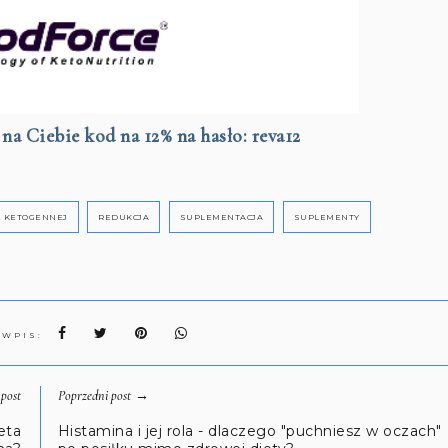
na Ciebie kod na 12% na hasło: reva12
IE KETOGENNEJ
REDUKCJA
SUPLEMENTACJA
SUPLEMENTY
 WPIS:
→
post
Poprzedni post
eta
Histamina i jej rola - dlaczego "puchniesz w oczach"