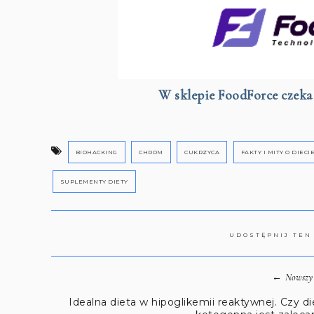
W sklepie FoodForce czeka 
BIOHACKING
CHROM
CUKRZYCA
FAKTY I MITY O DIEC
SUPLEMENTY DIETY
UDOSTĘPNIJ TEN
←
Nowszy 
Idealna dieta w hipoglikemii reaktywnej. Czy di