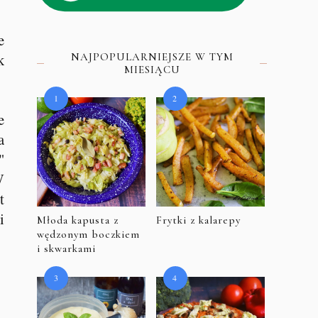
e
k
NAJPOPULARNIEJSZE W TYM
MIESIĄCU
e
a
"
W
t
i
Młoda kapusta z
Frytki z kalarepy
wędzonym boczkiem
i skwarkami