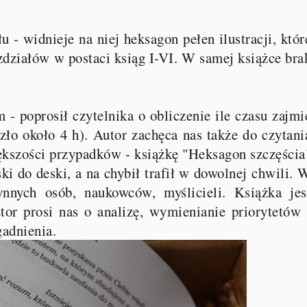
 - widnieje na niej heksagon pełen ilustracji, któr
ozdziałów w postaci ksiąg I-VI. W samej książce bra
- poprosił czytelnika o obliczenie ile czasu zajmi
zło około 4 h). Autor zachęca nas także do czytani
iększości przypadków - książkę "Heksagon szczęścia
i do deski, a na chybił trafił w dowolnej chwili. 
nnych osób, naukowców, myślicieli. Książka jes
tor prosi nas o analizę, wymienianie priorytetów 
gadnienia.