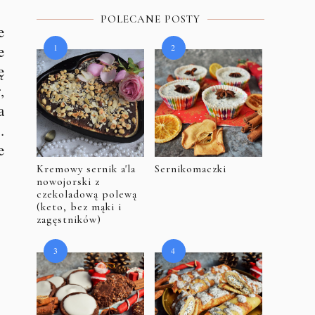
POLECANE POSTY
e
e
ę
,
a
.
e
Kremowy sernik a'la
Sernikomaczki
nowojorski z
czekoladową polewą
(keto, bez mąki i
zagęstników)