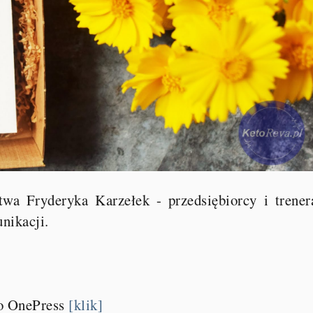
stwa Fryderyka Karzełek - przedsiębiorcy i trener
nikacji.
o OnePress
[klik]