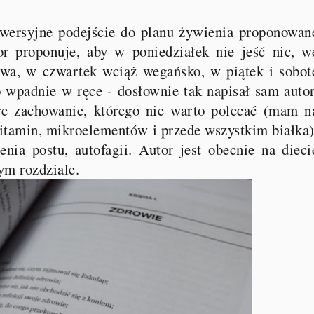
owersyjne podejście do planu żywienia proponowan
r proponuje, aby w poniedziałek nie jeść nic, w
ywa, w czwartek wciąż wegańsko, w piątek i sobot
o wpadnie w ręce - dosłownie tak napisał sam autor
e zachowanie, którego nie warto polecać (mam n
tamin, mikroelementów i przede wszystkim białka)
nia postu, autofagii. Autor jest obecnie na dieci
tym rozdziale.