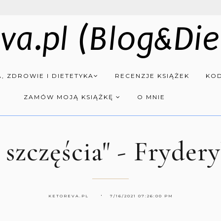
va.pl (Blog&Die
, ZDROWIE I DIETETYKA
RECENZJE KSIĄŻEK
KOD
ZAMÓW MOJĄ KSIĄŻKĘ
O MNIE
szczęścia" - Fryder
KETOREVA.PL
7/16/2021 07:26:00 PM