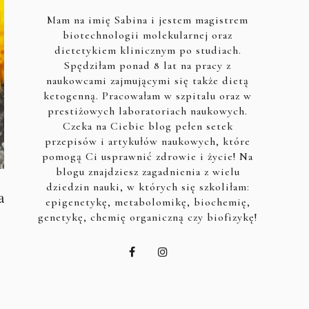
Mam na imię Sabina i jestem magistrem
biotechnologii molekularnej oraz
dietetykiem klinicznym po studiach.
Spędziłam ponad 8 lat na pracy z
naukowcami zajmującymi się także dietą
ketogenną. Pracowałam w szpitalu oraz w
prestiżowych laboratoriach naukowych.
Czeka na Ciebie blog pełen setek
przepisów i artykułów naukowych, które
pomogą Ci usprawnić zdrowie i życie! Na
blogu znajdziesz zagadnienia z wielu
dziedzin nauki, w których się szkoliłam:
a
epigenetykę, metabolomikę, biochemię,
genetykę, chemię organiczną czy biofizykę!