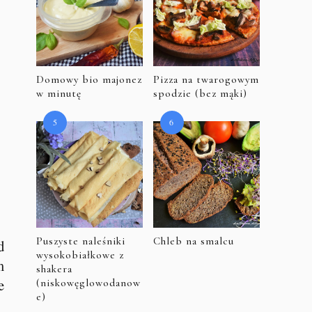
Domowy bio majonez
Pizza na twarogowym
w minutę
spodzie (bez mąki)
Puszyste naleśniki
Chleb na smalcu
d
wysokobiałkowe z
m
shakera
e
(niskowęglowodanow
e)