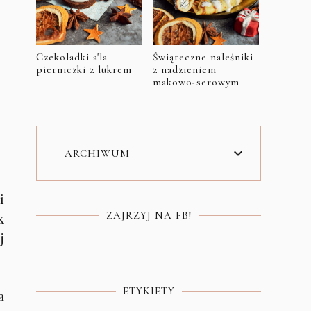
Czekoladki a'la
Świąteczne naleśniki
pierniczki z lukrem
z nadzieniem
makowo-serowym
ARCHIWUM
i
k
ZAJRZYJ NA FB!
j
ETYKIETY
a