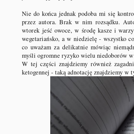
Nie do końca jednak podoba mi się kontr
przez autora. Brak w nim rozsądku. Auto
wtorek jeść owoce, w środę kasze i warz
wegetariańsko, a w niedzielę - wszystko c
co uważam za delikatnie mówiąc niemądr
myśli ogromne ryzyko wielu niedoborów wi
W tej części znajdziemy również zagadnie
ketogennej - taką adnotację znajdziemy w 