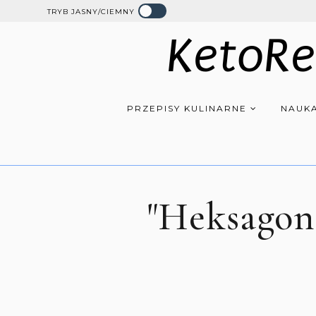
TRYB JASNY/CIEMNY
KetoRe
PRZEPISY KULINARNE
NAUKA
"Heksagon 