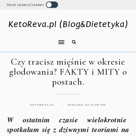
TRYB JASNY/CIEMNY
KetoReva.pl (Blog&Dietetyka)
Czy tracisz mięśnie w okresie
głodowania? FAKTY i MITY o
postach.
KETOREVA.PL
8/01/2021 02:13:00 PM
W ostatnim czasie wielokrotnie
spotkałam się z dziwnymi teoriami na