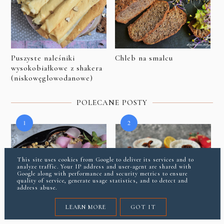
Puszyste naleśniki
Chleb na smalcu
wysokobiałkowe z shakera
(niskowęglowodanowe)
POLECANE POSTY
This site uses cookies from Google to deliver its services and to
analyze traffic. Your IP address and user-agent are shared with
Google along with performance and security metrics to ensure
quality of service, generate usage statistics, and to detect and
address abuse.
LEARN MORE
GOT IT