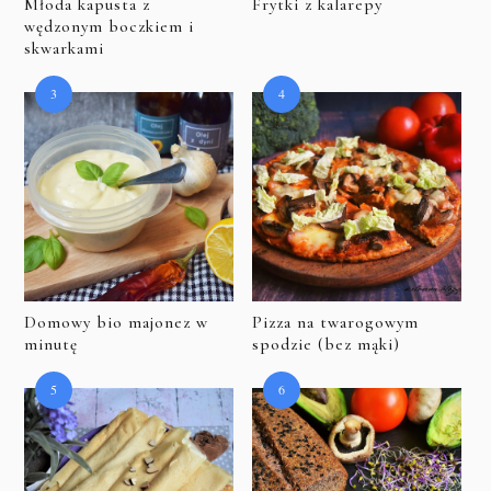
Młoda kapusta z
Frytki z kalarepy
wędzonym boczkiem i
skwarkami
Domowy bio majonez w
Pizza na twarogowym
minutę
spodzie (bez mąki)