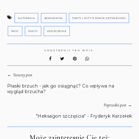
AUTOFAGIA
BIOHACKING
FAKTY I MITY O DIECIE KETOGENNEJ
POST
POSTY
POSZCZENIE
UDOSTĘPNIJ TEN WPIS:
←
Nowszy post
Płaski brzuch - jak go osiągnąć? Co wpływa na
wygląd brzucha?
→
Poprzedni post
"Heksagon szczęścia" - Fryderyk Karzełek
Może zainteresuje Cię też: