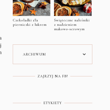
Czekoladki a'la
Świąteczne naleśniki
pierniczki z lukrem
z nadzieniem
makowo-serowym
a
j
h
ARCHIWUM
ZAJRZYJ NA FB!
ETYKIETY