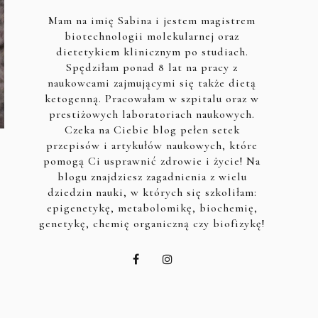
Mam na imię Sabina i jestem magistrem
biotechnologii molekularnej oraz
dietetykiem klinicznym po studiach.
Spędziłam ponad 8 lat na pracy z
naukowcami zajmującymi się także dietą
ketogenną. Pracowałam w szpitalu oraz w
prestiżowych laboratoriach naukowych.
Czeka na Ciebie blog pełen setek
przepisów i artykułów naukowych, które
pomogą Ci usprawnić zdrowie i życie! Na
blogu znajdziesz zagadnienia z wielu
dziedzin nauki, w których się szkoliłam:
epigenetykę, metabolomikę, biochemię,
genetykę, chemię organiczną czy biofizykę!