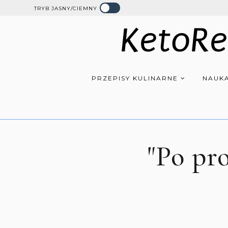
TRYB JASNY/CIEMNY
KetoRe
PRZEPISY KULINARNE
NAUKA
"Po pr