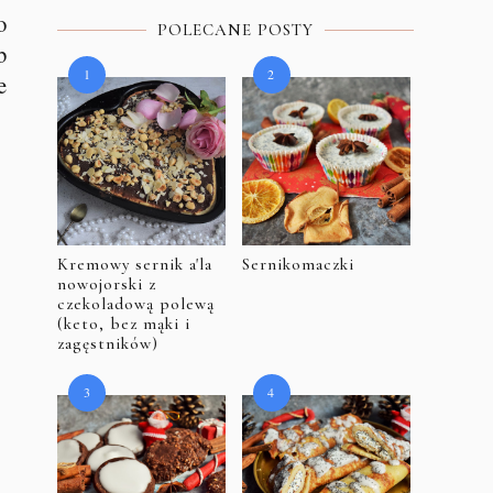
o
POLECANE POSTY
b
e
Kremowy sernik a'la
Sernikomaczki
nowojorski z
czekoladową polewą
(keto, bez mąki i
zagęstników)