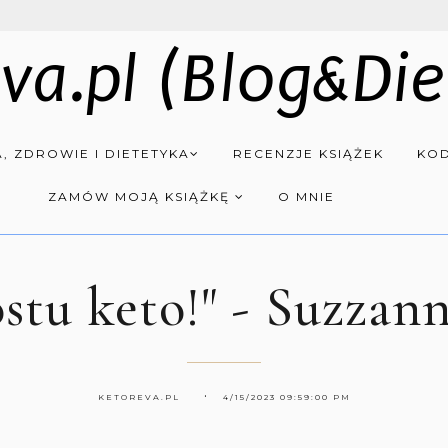
va.pl (Blog&Die
, ZDROWIE I DIETETYKA
RECENZJE KSIĄŻEK
KOD
ZAMÓW MOJĄ KSIĄŻKĘ
O MNIE
ostu keto!" - Suzzan
KETOREVA.PL
4/15/2023 09:59:00 PM