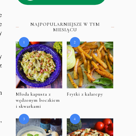
e
e
NAJPOPULARNIEJSZE W TYM
MIESIĄCU
y
y
z
h
Młoda kapusta z
Frytki z kalarepy
wędzonym boczkiem
i skwarkami
,