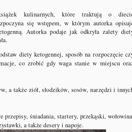
siążek kulinarnych, które traktują o dieci
ozpoczyna się wstępem, w którym autorka opisuj
togenną. Autorka podaje jak odkryła zalety diet
ała.
dstaw diety ketogennej, sposób na rozpoczęcie cz
rmacje, co zrobić gdy waga stanie w miejscu ora
yw, a także ziół, słodzików, sosów, narzędzi i innyc
 przepisy, śniadania, startery, przekąski, wołowina
ystawki, a także desery i napoje.