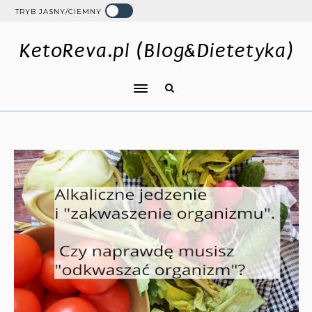
TRYB JASNY/CIEMNY
KetoReva.pl (Blog&Dietetyka)