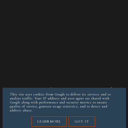
O MNIE
KONTAKT/WSPÓŁPRACA
POLITYKA PRYWATNOŚCI
POSTAW MI KAWĘ JEŚLI CHCESZ
This site uses cookies from Google to deliver its services and to
analyze traffic. Your IP address and user-agent are shared with
Google along with performance and security metrics to ensure
quality of service, generate usage statistics, and to detect and
instagram @keto__reva
address abuse.
COPYRIGHT ©
KETOREVA.PL (BLOG&DIETETYKA)
LEARN MORE
GOT IT
BLOG DESIGN:
KAROGRAFIA.PL