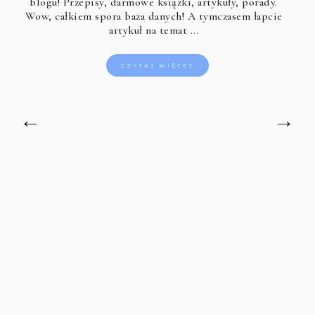
blogu! Przepisy, darmowe książki, artykuły, porady.
Wow, całkiem spora baza danych! A tymczasem łapcie
artykuł na temat …
CZYTAJ WIĘCEJ
←
→