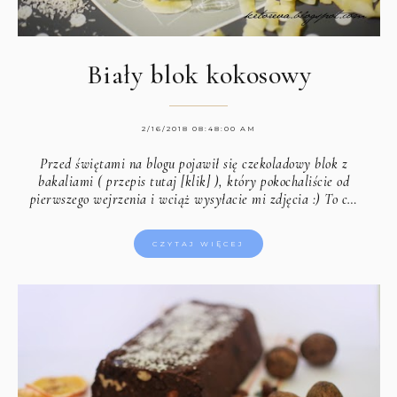
Biały blok kokosowy
2/16/2018 08:48:00 AM
Przed świętami na blogu pojawił się czekoladowy blok z
bakaliami (
przepis tutaj [klik]
), który pokochaliście od
pierwszego wejrzenia i wciąż wysyłacie mi zdjęcia :) To c…
CZYTAJ WIĘCEJ