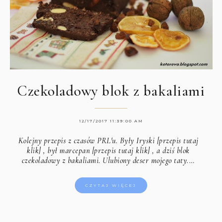
Czekoladowy blok z bakaliami
12/17/2017 11:39:00 AM
Kolejny przepis z czasów PRL'u. Były
Iryski [przepis tutaj
klik]
, był
marcepan [przepis tutaj klik]
, a dziś blok
czekoladowy z bakaliami. Ulubiony deser mojego taty.…
CZYTAJ WIĘCEJ