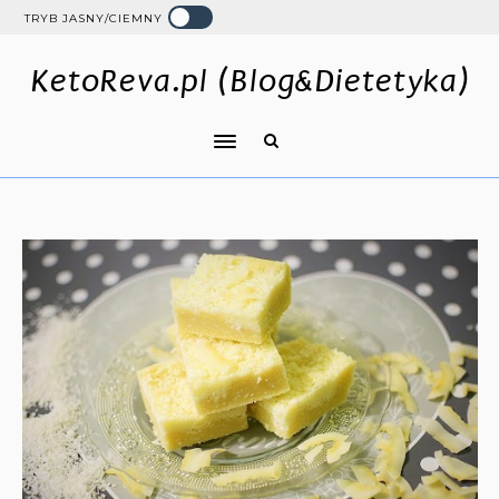
TRYB JASNY/CIEMNY
KetoReva.pl (Blog&Dietetyka)