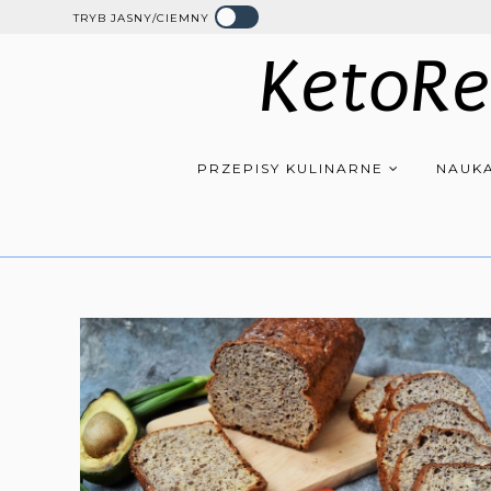
TRYB JASNY/CIEMNY
KetoRe
PRZEPISY KULINARNE
NAUKA