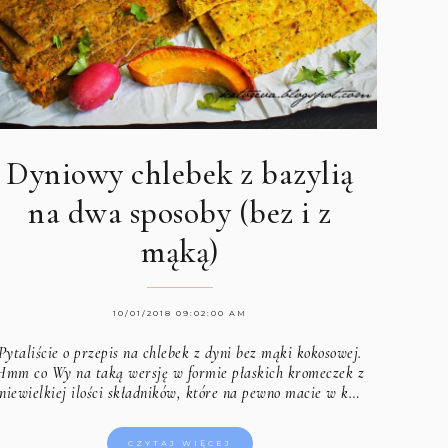
Dyniowy chlebek z bazylią
na dwa sposoby (bez i z
mąką)
10/01/2018 09:02:00 AM
Pytaliście o przepis na chlebek z dyni bez mąki kokosowej.
Hmm co Wy na taką wersję w formie płaskich kromeczek z
niewielkiej ilości składników, które na pewno macie w k…
CZYTAJ WIĘCEJ