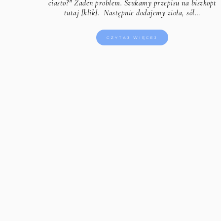
ciasto?" Żaden problem.
Szukamy przepisu na biszkopt
tutaj [klik].
Następnie dodajemy zioła, sól…
CZYTAJ WIĘCEJ