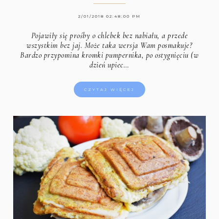
2/01/2018 02:48:00 PM
Pojawiły się prośby o chlebek bez nabiału, a przede
wszystkim bez jaj. Może taka wersja Wam posmakuje?
Bardzo przypomina kromki pumpernika, po ostygnięciu (w
dzień upiec…
CZYTAJ WIĘCEJ