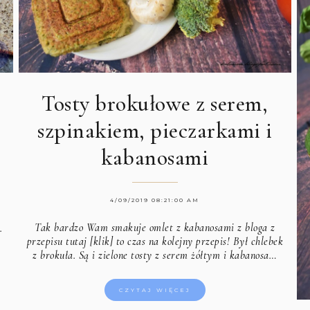
Tosty brokułowe z serem,
szpinakiem, pieczarkami i
kabanosami
4/09/2019 08:21:00 AM
Tak bardzo Wam smakuje
omlet z kabanosami z bloga z
.
przepisu tutaj [klik]
to czas na kolejny przepis! Był chlebek
z brokuła. Są i zielone tosty z serem żółtym i kabanosa…
CZYTAJ WIĘCEJ