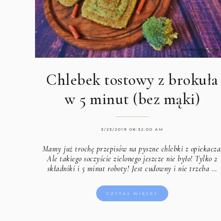
Chlebek tostowy z brokuła
w 5 minut (bez mąki)
3/23/2019 08:32:00 AM
Mamy już trochę przepisów na pyszne chlebki z opiekacza
Ale takiego soczyście zielonego jeszcze nie było! Tylko 2
składniki i 5 minut roboty! Jest cudowny i nie trzeba …
CZYTAJ WIĘCEJ