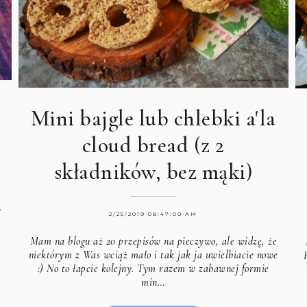
Mini bajgle lub chlebki a'la
cloud bread (z 2
składników, bez mąki)
.
2/25/2019 08:47:00 AM
Mam na blogu aż 20 przepisów na pieczywo, ale widzę, że
niektórym z Was wciąż mało i tak jak ja uwielbiacie nowe
:) No to łapcie kolejny. Tym razem w zabawnej formie
min…