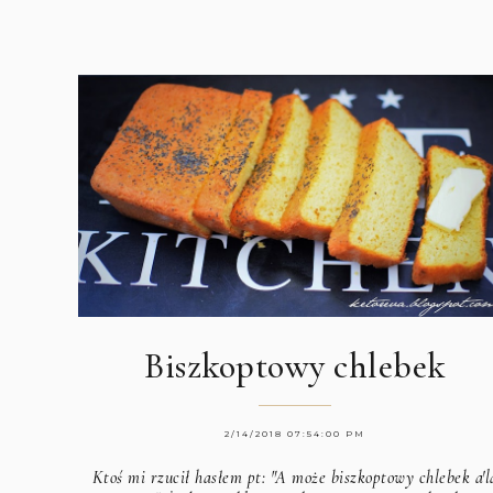
Biszkoptowy chlebek
2/14/2018 07:54:00 PM
Ktoś mi rzucił hasłem pt: "A może biszkoptowy chlebek a'l