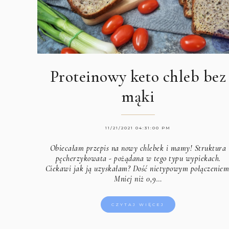
Proteinowy keto chleb bez
mąki
11/21/2021 04:31:00 PM
Obiecałam przepis na nowy chlebek i mamy! Struktura
pęcherzykowata - pożądana w tego typu wypiekach.
Ciekawi jak ją uzyskałam? Dość nietypowym połączeniem
Mniej niż 0,9…
CZYTAJ WIĘCEJ