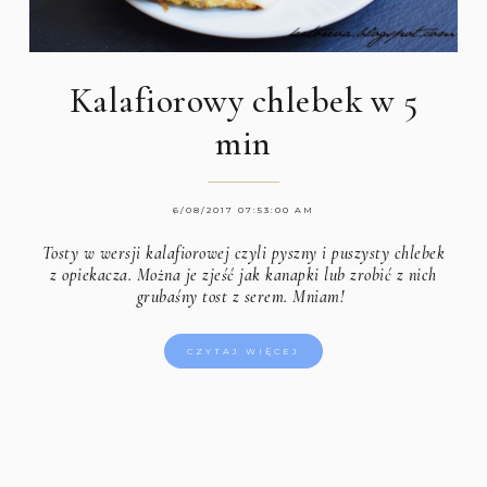
Kalafiorowy chlebek w 5
min
6/08/2017 07:53:00 AM
Tosty w wersji kalafiorowej czyli pyszny i puszysty chlebek
z opiekacza. Można je zjeść jak kanapki lub zrobić z nich
grubaśny tost z serem. Mniam!
CZYTAJ WIĘCEJ