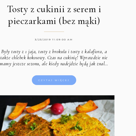
Tosty z cukinii z serem i
pieczarkami (bez mąki)
3/23/2019 11:09:00 AM
Były tosty z 1 jaja, tosty z brokuła i tosty z kalafiora, a
także chlebek kokosowy. Czas na cukinię! Wprawdzie nie
mamy jeszcze sezonu, ale kiedy nadejdzie będą jak znal…
CZYTAJ WIĘCEJ