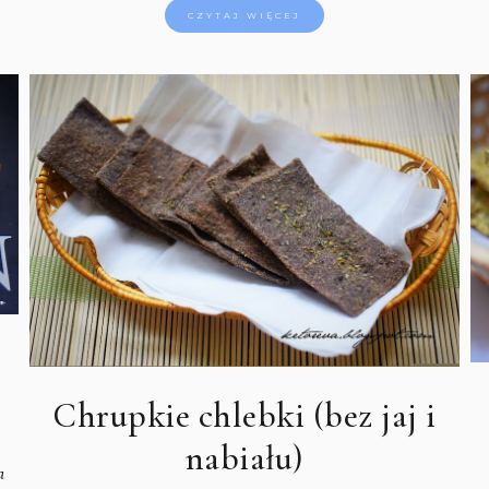
CZYTAJ WIĘCEJ
Chrupkie chlebki (bez jaj i
nabiału)
a