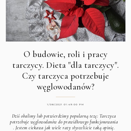
O budowie, roli i pracy
tarczycy. Dieta "dla tarczycy".
Czy tarczyca potrzebuje
węglowodanów?
1/08/2021 01:49:00 PM
Dziś obalimy lub potwierdzimy popularną tezę: Tarczyca
potrzebuje węglowodanów do prawidłowego funkcjonowania
. Jestem ciekawa jak wiele razy słyszeliście taką opinię.