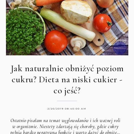
Jak naturalnie obniżyć poziom
cukru? Dieta na niski cukier -
co jeść?
2/20/2019 08:40:00 AM
Ostatnio pisałam na temat węglowodanów i ich ważnej roli
w organizmie. Niestety zdarzają się choroby, gdzie cukry
pełnią bardzo negatywną funkcję i warto dążyć do obniże…