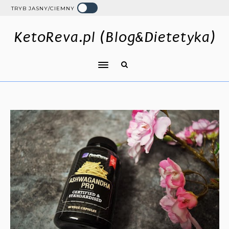
TRYB JASNY/CIEMNY
KetoReva.pl (Blog&Dietetyka)