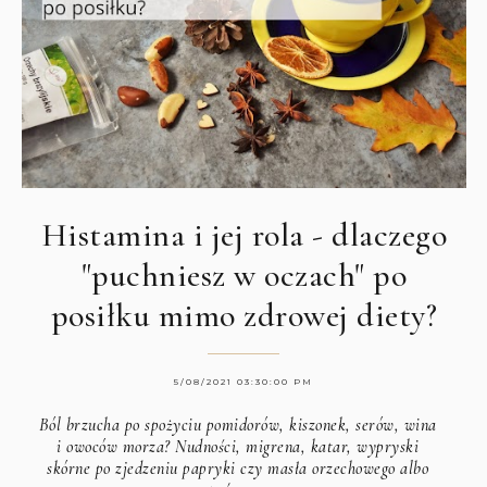
Histamina i jej rola - dlaczego
"puchniesz w oczach" po
posiłku mimo zdrowej diety?
5/08/2021 03:30:00 PM
Ból brzucha po spożyciu pomidorów, kiszonek, serów, wina
i owoców morza? Nudności, migrena, katar, wypryski
skórne po zjedzeniu papryki czy masła orzechowego albo