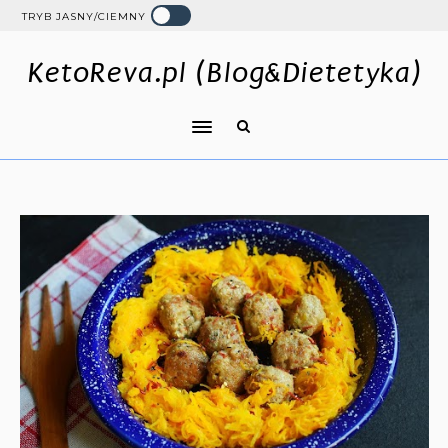
TRYB JASNY/CIEMNY
KetoReva.pl (Blog&Dietetyka)