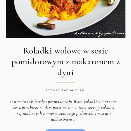
Roladki wołowe w sosie
pomidorowym z makaronem z
dyni
10/31/2018 09:54:00 AM
Ostatnio tak bardzo posmakowały Wam roladki wieprzowe
ze szpinakiem to dziś pora na nieco inną wersję roladek
szpinakowych z mięsa wołowego podanych z sosem i
makaronem …