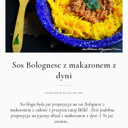
Sos Bolognese z makaronem z
dyni
12/04/2018 02:24:00 PM
Na blogu była już propozycja na sos Bolognese z
makaronem z cukinii z
przepisu tutaj [klik]
. Dziś podobna
propozycja na pyszny obiad z makaronem z dyni :) To już
ostatni…