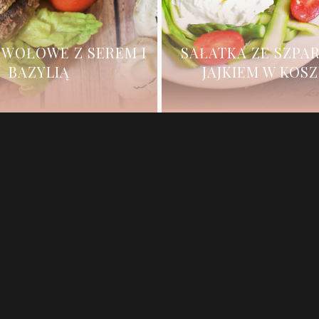
 WOŁOWE Z SEREM I
SAŁATKA ZE SZPA
BAZYLIĄ
JAJKIEM W KOS