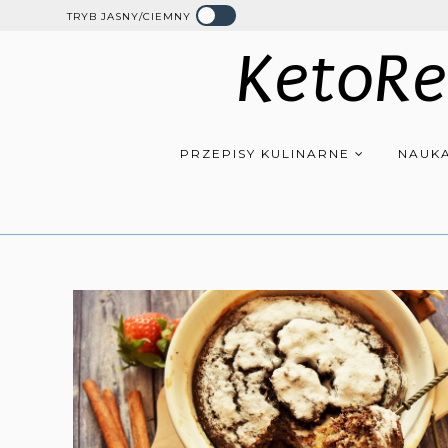
TRYB JASNY/CIEMNY
KetoRe
PRZEPISY KULINARNE
NAUKA