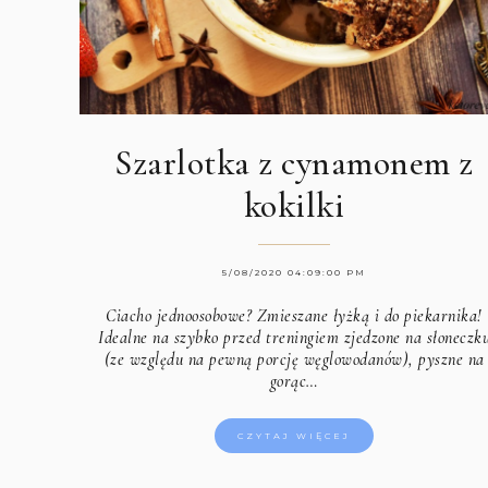
Szarlotka z cynamonem z
kokilki
5/08/2020 04:09:00 PM
Ciacho jednoosobowe? Zmieszane łyżką i do piekarnika!
Idealne na szybko przed treningiem zjedzone na słoneczk
(ze względu na pewną porcję węglowodanów), pyszne na
gorąc…
CZYTAJ WIĘCEJ