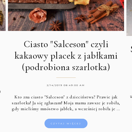
Ciasto "Salceson" czyli
kakaowy placek z jabłkami
(podrobiona szarlotka)
2/14/2019 08:49:00 AM
u
w
Kto zna ciasto "Salceson" z dzieciństwa? Prawie jak
szarlotka! Ja się zgłaszam! Moja mama zawsze je robiła,
gdy mieliśmy mnóstwo jabłek, a wcześniej robiła je …
CZYTAJ WIĘCEJ