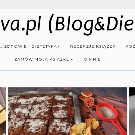
va.pl (Blog&Die
, ZDROWIE I DIETETYKA
RECENZJE KSIĄŻEK
KOD
ZAMÓW MOJĄ KSIĄŻKĘ
O MNIE