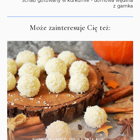
Schab gotowany w kurkumie - domowa wędlina
z garnka
Może zainteresuje Cię też: