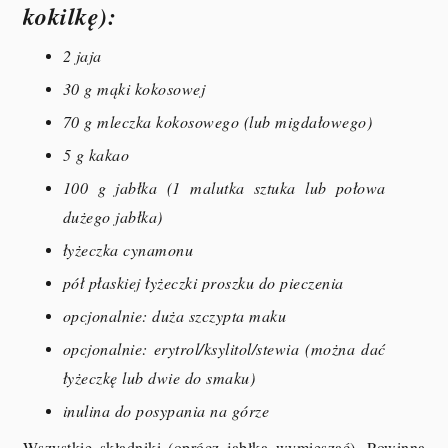
kokilkę):
2 jaja
30 g mąki kokosowej
70 g mleczka kokosowego (lub migdałowego)
5 g kakao
100 g jabłka (1 malutka sztuka lub połowa
dużego jabłka)
łyżeczka cynamonu
pół płaskiej łyżeczki proszku do pieczenia
opcjonalnie: duża szczypta maku
opcjonalnie: erytrol/ksylitol/stewia (można dać
łyżeczkę lub dwie do smaku)
inulina do posypania na górze
Wszystkie składniki (oprócz jabłka wymieszać). Powinna