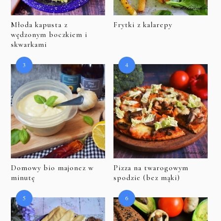
Młoda kapusta z
Frytki z kalarepy
wędzonym boczkiem i
skwarkami
Domowy bio majonez w
Pizza na twarogowym
minutę
spodzie (bez mąki)