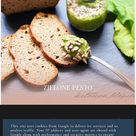
ZIELONE PESTO
O MNIE
KONTAKT/WSPÓŁPRACA
POLITYKA PRYWATNOŚCI
POSTAW MI KAWĘ JEŚLI CHCESZ
This site uses cookies from Google to deliver its services and to
analyze traffic. Your IP address and user-agent are shared with
Google along with performance and security metrics to ensure