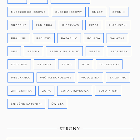
MLECZKO KOKOSOWE
OLEJ KOKOSOWY
OMLET
OPONKI
ORZECHY
PANIERKA
PIECZYWO
PIZZA
PLACUSZKI
PRALINKI
RACUCHY
RAFAELLO
ROLADA
SAŁATKA
SER
SERNIK
SERNIK NA ZIMNO
SEZAM
SZCZUPAK
SZPARAGI
SZPINAK
TARTA
TORT
TRUSKAWKI
WIELKANOC
WIÓRKI KOKOSOWE
WOŁOWINA
ZA DARMO
ZAPIEKANKA
ZUPA
ZUPA GRZYBOWA
ZUPA KREM
ŚNIEŻNE BATONIKI
ŚWIĘTA
STRONY