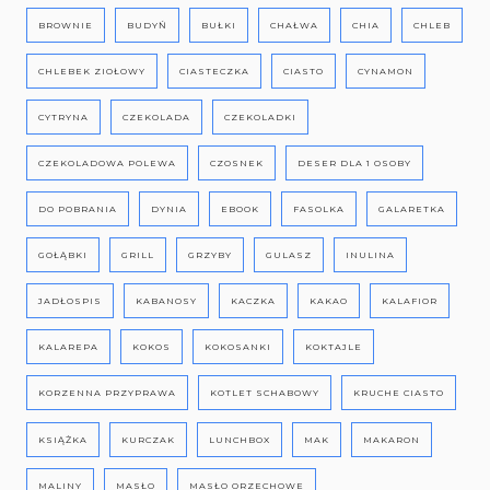
BROWNIE
BUDYŃ
BUŁKI
CHAŁWA
CHIA
CHLEB
CHLEBEK ZIOŁOWY
CIASTECZKA
CIASTO
CYNAMON
CYTRYNA
CZEKOLADA
CZEKOLADKI
CZEKOLADOWA POLEWA
CZOSNEK
DESER DLA 1 OSOBY
DO POBRANIA
DYNIA
EBOOK
FASOLKA
GALARETKA
GOŁĄBKI
GRILL
GRZYBY
GULASZ
INULINA
JADŁOSPIS
KABANOSY
KACZKA
KAKAO
KALAFIOR
KALAREPA
KOKOS
KOKOSANKI
KOKTAJLE
KORZENNA PRZYPRAWA
KOTLET SCHABOWY
KRUCHE CIASTO
KSIĄŻKA
KURCZAK
LUNCHBOX
MAK
MAKARON
MALINY
MASŁO
MASŁO ORZECHOWE