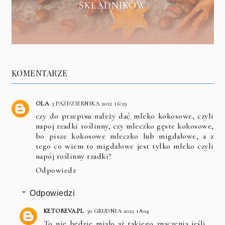
SKŁADNIKÓW
KOMENTARZE
OLA
3 PAŹDZIERNIKA 2022 16:29
czy do przepisu należy dać mleko kokosowe, czyli
napoj rzadki roślinny, czy mleczko gęste kokosowe,
bo pisze kokosowe mleczko lub migdałowe, a z
tego co wiem to migdałowe jest tylko mleko czyli
napój roślinny rzadki?
Odpowiedz
Odpowiedzi
KETOREVA.PL
30 GRUDNIA 2022 18:04
To nie będzie miało aż takiego znaczenia jeśli