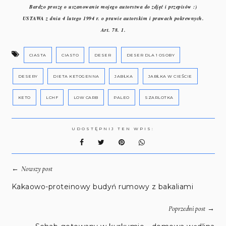
Bardzo proszę o uszanowanie mojego autorstwa do zdjęć i przepisów :)
USTAWA z dnia 4 lutego 1994 r. o prawie autorskim i prawach pokrewnych.
Art. 78. 1.
CIASTA
CIASTO
DESER
DESER DLA 1 OSOBY
DESERY
DIETA KETOGENNA
JABŁKA
JABŁKA W CIEŚCIE
KETO
LCHF
LOW CARB
PALEO
SZARLOTKA
UDOSTĘPNIJ TEN WPIS:
←
Nowszy post
Kakaowo-proteinowy budyń rumowy z bakaliami
→
Poprzedni post