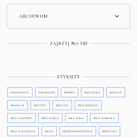
ARCHIWUM
ZAJRZYJ NA FB!
ETYKIETY
ADAPTACJA
AWOKADO
BABKA
BAGIETKA
BAJGLE
BAKALIE
BATONY
BEZ JAJ
BEZ KOKOSA
BEZ LAKTOZY
BEZ MIĘSA
BEZ MĄKI
BEZ NABIAŁU
BEZ PIECZENIA
BEZA
BOŻENARODZENIE
BROKUŁY