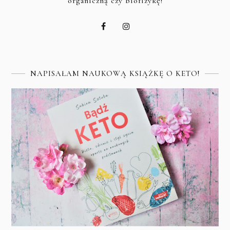
organiczną czy biofizykę!
NAPISAŁAM NAUKOWĄ KSIĄŻKĘ O KETO!