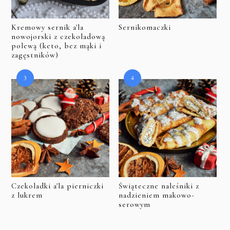
Kremowy sernik a'la
Sernikomaczki
nowojorski z czekoladową
polewą (keto, bez mąki i
zagęstników)
Czekoladki a'la pierniczki
Świąteczne naleśniki z
z lukrem
nadzieniem makowo-
serowym