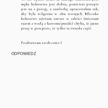
mąka kokosowa jest dobra, ponieważ przepis
jest na 1 porcję, a szarlotkę opracowałam tak,
aby była wilgotna w obu wersjach. Mleczko
kokosowe używam zawsze w całości (mieszam
razem z wodą z kartonu/puszki) chyba, że jasno
piszę w przepisie, że tylko ta twarda część.
Pozdrawiam serdecznie:)
ODPOWIEDZ