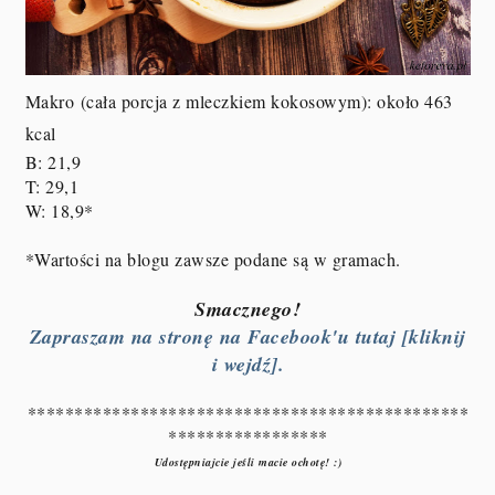
Makro
(cała porcja z mleczkiem kokosowym
): około 463
kcal
B: 21,9
T: 29,1
W: 18,9*
*Wartości na blogu zawsze podane są w gramach.
Smacznego!
Zapraszam na stronę na Facebook'u tutaj [kliknij
i wejdź].
***********************************************
*****************
Udostępniajcie jeśli macie ochotę! :)