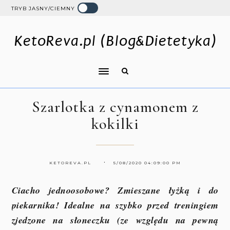
TRYB JASNY/CIEMNY
KetoReva.pl (Blog&Dietetyka)
Szarlotka z cynamonem z
kokilki
KETOREVA.PL
5/08/2020 04:09:00 PM
Ciacho jednoosobowe? Zmieszane łyżką i do
piekarnika! Idealne na szybko przed treningiem
zjedzone na słoneczku (ze względu na pewną