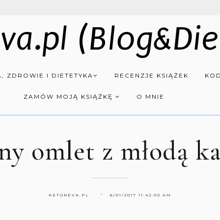
va.pl (Blog&Die
, ZDROWIE I DIETETYKA
RECENZJE KSIĄŻEK
KOD
ZAMÓW MOJĄ KSIĄŻKĘ
O MNIE
ny omlet z młodą k
KETOREVA.PL
6/01/2017 11:42:00 AM