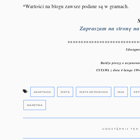
*Wartości na blogu zawsze podane są w gramach.
Zapraszam na stronę na F
***************************
Udostępni
Bardzo proszę o uszanowan
USTAWA z dnia 4 lutego 1994
ADAPTACJA
DIETA
DIETA KETOGENNA
JAJA
KET
WARZYWA
UDOSTĘPNIJ TEN