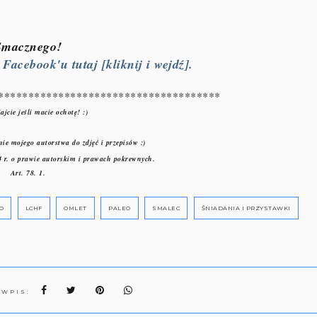
Smacznego!
acebook'u tutaj [kliknij i wejdź].
*************************************
ajcie jeśli macie ochotę! :)
ie mojego autorstwa do zdjęć i przepisów :)
 r. o prawie autorskim i prawach pokrewnych.
Art. 78. 1.
O
LCHF
OMLET
PALEO
SMALEC
ŚNIADANIA I PRZYSTAWKI
 WPIS: