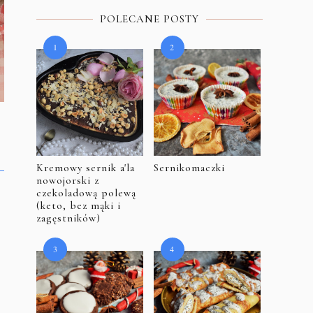
POLECANE POSTY
Kremowy sernik a'la
Sernikomaczki
nowojorski z
czekoladową polewą
(keto, bez mąki i
zagęstników)