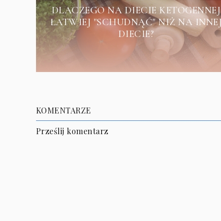
DLACZEGO NA DIECIE KETOGENNEJ
ŁATWIEJ "SCHUDNĄĆ" NIŻ NA INNE
DIECIE?
KOMENTARZE
Prześlij komentarz