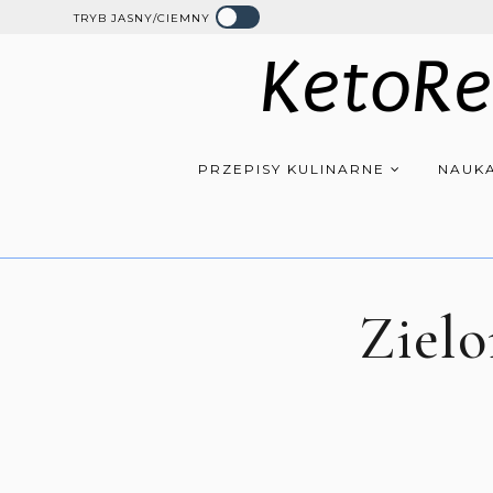
TRYB JASNY/CIEMNY
KetoRe
PRZEPISY KULINARNE
NAUKA
Zielo