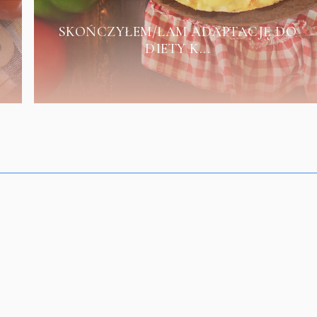
J
SKOŃCZYŁEM/ŁAM ADAPTACJĘ DO
DIETY K...