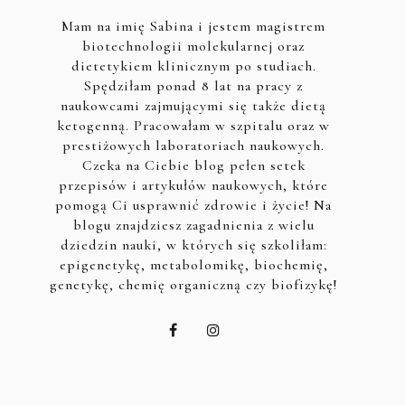
Mam na imię Sabina i jestem magistrem
biotechnologii molekularnej oraz
dietetykiem klinicznym po studiach.
Spędziłam ponad 8 lat na pracy z
naukowcami zajmującymi się także dietą
ketogenną. Pracowałam w szpitalu oraz w
prestiżowych laboratoriach naukowych.
Czeka na Ciebie blog pełen setek
przepisów i artykułów naukowych, które
pomogą Ci usprawnić zdrowie i życie! Na
blogu znajdziesz zagadnienia z wielu
dziedzin nauki, w których się szkoliłam:
epigenetykę, metabolomikę, biochemię,
genetykę, chemię organiczną czy biofizykę!