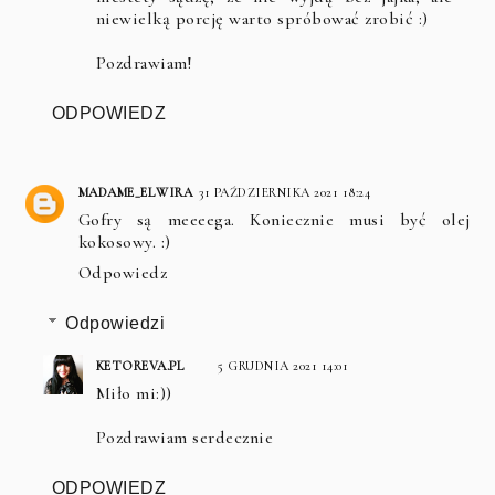
niewielką porcję warto spróbować zrobić :)
Pozdrawiam!
ODPOWIEDZ
MADAME_ELWIRA
31 PAŹDZIERNIKA 2021 18:24
Gofry są meeeega. Koniecznie musi być olej
kokosowy. :)
Odpowiedz
Odpowiedzi
KETOREVA.PL
5 GRUDNIA 2021 14:01
Miło mi:))
Pozdrawiam serdecznie
ODPOWIEDZ