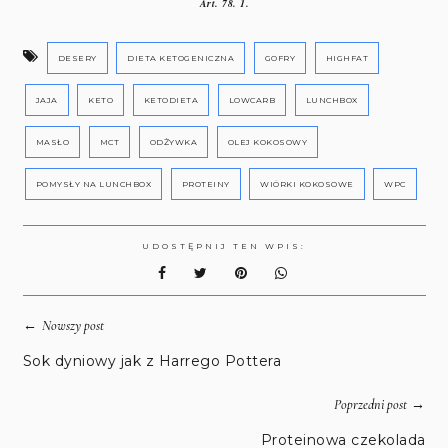
Art. 78. 1.
DESERY
DIETA KETOGENICZNA
GOFRY
HIGHFAT
JAJA
KETO
KETODIETA
LOWCARB
LUNCHBOX
MASŁO
MCT
ODŻYWKA
OLEJ KOKOSOWY
POMYSŁY NA LUNCHBOX
PROTEINY
WIÓRKI KOKOSOWE
WPC
UDOSTĘPNIJ TEN WPIS:
←
Nowszy post
Sok dyniowy jak z Harrego Pottera
→
Poprzedni post
Proteinowa czekolada