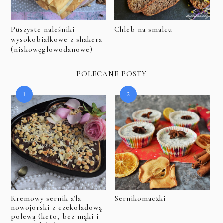
Puszyste naleśniki
Chleb na smalcu
wysokobiałkowe z shakera
(niskowęglowodanowe)
POLECANE POSTY
Kremowy sernik a'la
Sernikomaczki
nowojorski z czekoladową
polewą (keto, bez mąki i