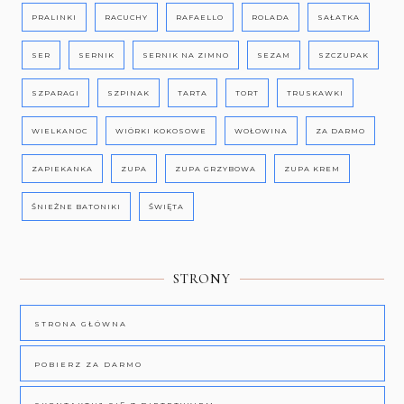
PRALINKI
RACUCHY
RAFAELLO
ROLADA
SAŁATKA
SER
SERNIK
SERNIK NA ZIMNO
SEZAM
SZCZUPAK
SZPARAGI
SZPINAK
TARTA
TORT
TRUSKAWKI
WIELKANOC
WIÓRKI KOKOSOWE
WOŁOWINA
ZA DARMO
ZAPIEKANKA
ZUPA
ZUPA GRZYBOWA
ZUPA KREM
ŚNIEŻNE BATONIKI
ŚWIĘTA
STRONY
STRONA GŁÓWNA
POBIERZ ZA DARMO