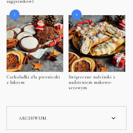
zagęstników)
Czekoladki a'la pierniczki
Świąteczne naleśniki z
z lukrem
nadzieniem makowo-
serowym
ARCHIWUM