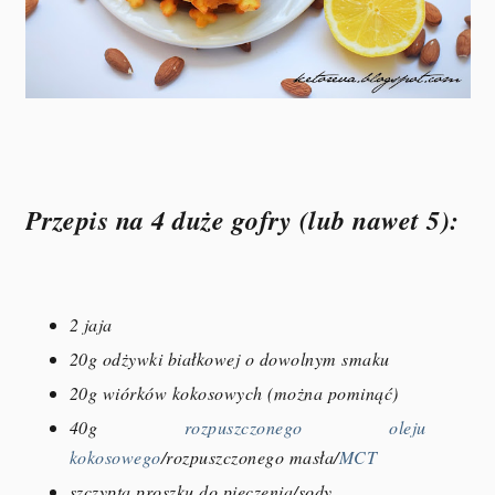
Przepis na 4 duże gofry (lub nawet 5):
2 jaja
20g odżywki białkowej o dowolnym smaku
20g wiórków kokosowych (można pominąć)
40g
rozpuszczonego oleju
kokosowego
/rozpuszczonego masła/
MCT
szczypta proszku do pieczenia/sody