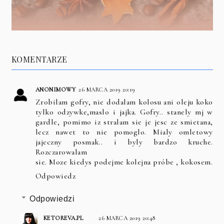
KOMENTARZE
ANONIMOWY
26 MARCA 2019 20:19
Zrobilam gofry, nie dodalam kolosu ani oleju koko
tylko odzywke,maslo i jajka. Gofry.. stanely mj w
gardle, pomimo iz stralam sie je jesc ze smietana,
lecz nawet to nie pomoglo. Mialy omletowy
jajeczny posmak.. i byly bardzo kruche.
Rozczarowalam
sie. Moze kiedys podejme kolejna próbe , kokosem.
Odpowiedz
Odpowiedzi
KETOREVA.PL
26 MARCA 2019 20:48