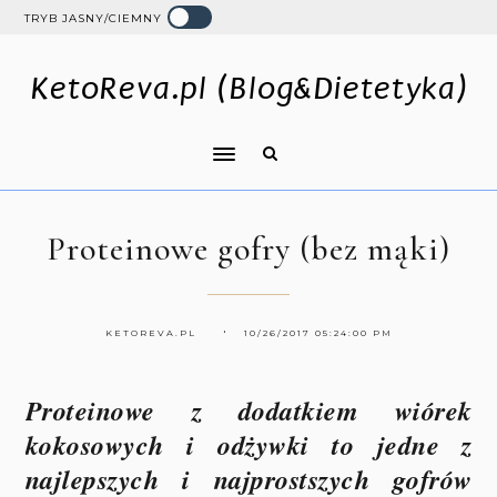
TRYB JASNY/CIEMNY
KetoReva.pl (Blog&Dietetyka)
Proteinowe gofry (bez mąki)
KETOREVA.PL
10/26/2017 05:24:00 PM
Proteinowe z dodatkiem wiórek
kokosowych i odżywki to jedne z
najlepszych i najprostszych gofrów