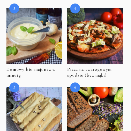
Domowy bio majonez w
Pizza na twarogowym
minutę
spodzie (bez mąki)