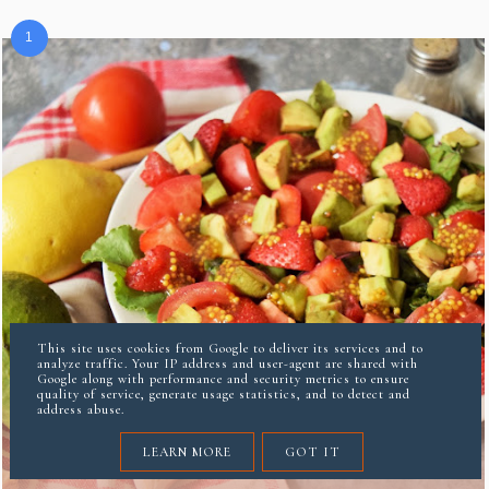
This site uses cookies from Google to deliver its services and to
analyze traffic. Your IP address and user-agent are shared with
Google along with performance and security metrics to ensure
quality of service, generate usage statistics, and to detect and
address abuse.
SAŁATKA GRILLOWA Z TRUSKAWKAMI I
LEARN MORE
GOT IT
MUSZTARDĄ FRANCUSKĄ