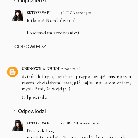
Odpowiedzi
KETOREVA.PL
5 LIPCA 2020 19:32
Miło mi! Na zdrówko :)
Pozdrawiam serdecznie:)
ODPOWIEDZ
UNKNOWN
9 GRUDNIA 2020 22:16
dzień dobry :) właśnie przygotowuję! następnym
razem chciałabym zastąpić jajka np. siemieniem,
myśli Pani, że wyjdą? :)
Odpowiedz
Odpowiedzi
KETOREVA.PL
10 GRUDNIA 2020 16:00
Dzień dobry,
niestety sądzę, że nie wyjdą bez jajka, ale