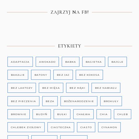
ZAJRZYJ NA FB!
ETYKIETY
ADAPTACJA
AWOKADO
BABKA
BAGIETKA
BAJGLE
BAKALIE
BATONY
BEZ JAJ
BEZ KOKOSA
BEZ LAKTOZY
BEZ MIĘSA
BEZ MĄKI
BEZ NABIAŁU
BEZ PIECZENIA
BEZA
BOŻENARODZENIE
BROKUŁY
BROWNIE
BUDYŃ
BUŁKI
CHAŁWA
CHIA
CHLEB
CHLEBEK ZIOŁOWY
CIASTECZKA
CIASTO
CYNAMON