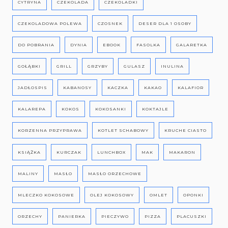
CYTRYNA
CZEKOLADA
CZEKOLADKI
CZEKOLADOWA POLEWA
CZOSNEK
DESER DLA 1 OSOBY
DO POBRANIA
DYNIA
EBOOK
FASOLKA
GALARETKA
GOŁĄBKI
GRILL
GRZYBY
GULASZ
INULINA
JADŁOSPIS
KABANOSY
KACZKA
KAKAO
KALAFIOR
KALAREPA
KOKOS
KOKOSANKI
KOKTAJLE
KORZENNA PRZYPRAWA
KOTLET SCHABOWY
KRUCHE CIASTO
KSIĄŻKA
KURCZAK
LUNCHBOX
MAK
MAKARON
MALINY
MASŁO
MASŁO ORZECHOWE
MLECZKO KOKOSOWE
OLEJ KOKOSOWY
OMLET
OPONKI
ORZECHY
PANIERKA
PIECZYWO
PIZZA
PLACUSZKI