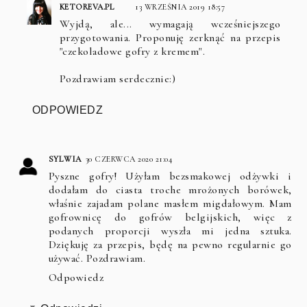
KETOREVA.PL
13 WRZEŚNIA 2019 18:57
Wyjdą, ale... wymagają wcześniejszego
przygotowania. Proponuję zerknąć na przepis
"czekoladowe gofry z kremem".
Pozdrawiam serdecznie:)
ODPOWIEDZ
SYLWIA
30 CZERWCA 2020 21:04
Pyszne gofry! Użyłam bezsmakowej odżywki i
dodałam do ciasta troche mrożonych borówek,
właśnie zajadam polane masłem migdałowym. Mam
gofrownicę do gofrów belgijskich, więc z
podanych proporcji wyszła mi jedna sztuka.
Dziękuję za przepis, będę na pewno regularnie go
używać. Pozdrawiam.
Odpowiedz