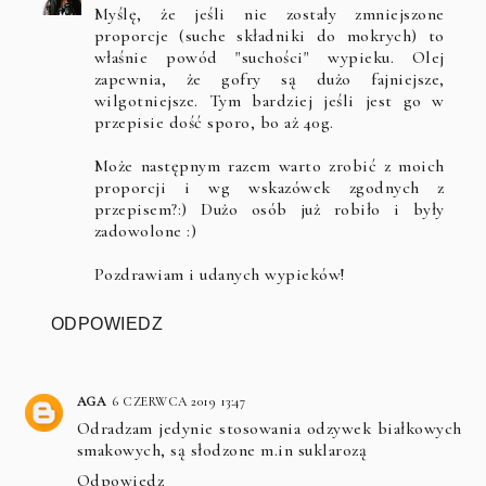
Myślę, że jeśli nie zostały zmniejszone
proporcje (suche składniki do mokrych) to
właśnie powód "suchości" wypieku. Olej
zapewnia, że gofry są dużo fajniejsze,
wilgotniejsze. Tym bardziej jeśli jest go w
przepisie dość sporo, bo aż 40g.
Może następnym razem warto zrobić z moich
proporcji i wg wskazówek zgodnych z
przepisem?:) Dużo osób już robiło i były
zadowolone :)
Pozdrawiam i udanych wypieków!
ODPOWIEDZ
AGA
6 CZERWCA 2019 13:47
Odradzam jedynie stosowania odzywek białkowych
smakowych, są słodzone m.in suklarozą
Odpowiedz