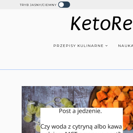
TRYB JASNY/CIEMNY
KetoRe
PRZEPISY KULINARNE
NAUKA