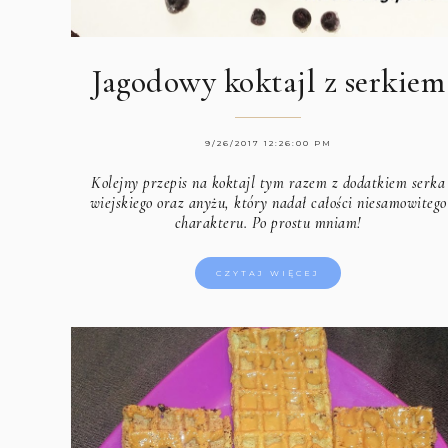
Jagodowy koktajl z serkiem
9/26/2017 12:26:00 PM
Kolejny przepis na koktajl tym razem z dodatkiem serka
wiejskiego oraz anyżu, który nadał całości niesamowitego
charakteru. Po prostu mniam!
CZYTAJ WIĘCEJ