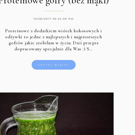
Proteinowe gofry (bez mąki)
10/26/2017 05:24:00 PM
Proteinowe z dodatkiem wiórek kokosowych i
odżywki to jedne z najlepszych i najprostszych
gofrów jakie zrobiłam w życiu. Dziś przepis
dopracowany specjalnie dla Was :) S…
CZYTAJ WIĘCEJ