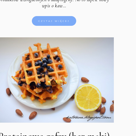
wpis o kaw…
CZYTAJ WIĘCEJ