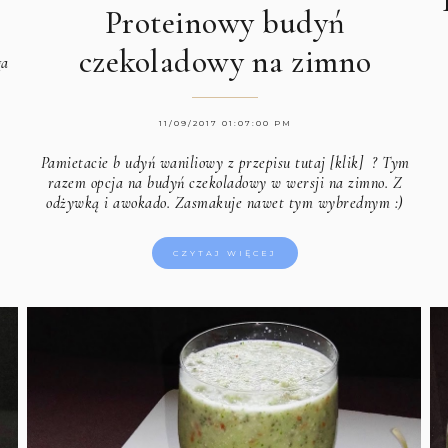
Proteinowy budyń
czekoladowy na zimno
ga
11/09/2017 01:07:00 PM
Pamietacie b
udyń waniliowy z przepisu tutaj [klik]
? Tym
razem opcja na budyń czekoladowy w wersji na zimno. Z
odżywką i awokado. Zasmakuje nawet tym wybrednym :)
CZYTAJ WIĘCEJ