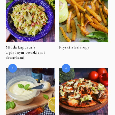
Młoda kapusta z
Frytki z kalarepy
wędzonym boczkiem i
skwarkami