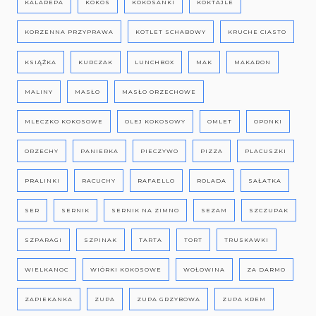
KALAREPA
KOKOS
KOKOSANKI
KOKTAJLE
KORZENNA PRZYPRAWA
KOTLET SCHABOWY
KRUCHE CIASTO
KSIĄŻKA
KURCZAK
LUNCHBOX
MAK
MAKARON
MALINY
MASŁO
MASŁO ORZECHOWE
MLECZKO KOKOSOWE
OLEJ KOKOSOWY
OMLET
OPONKI
ORZECHY
PANIERKA
PIECZYWO
PIZZA
PLACUSZKI
PRALINKI
RACUCHY
RAFAELLO
ROLADA
SAŁATKA
SER
SERNIK
SERNIK NA ZIMNO
SEZAM
SZCZUPAK
SZPARAGI
SZPINAK
TARTA
TORT
TRUSKAWKI
WIELKANOC
WIÓRKI KOKOSOWE
WOŁOWINA
ZA DARMO
ZAPIEKANKA
ZUPA
ZUPA GRZYBOWA
ZUPA KREM