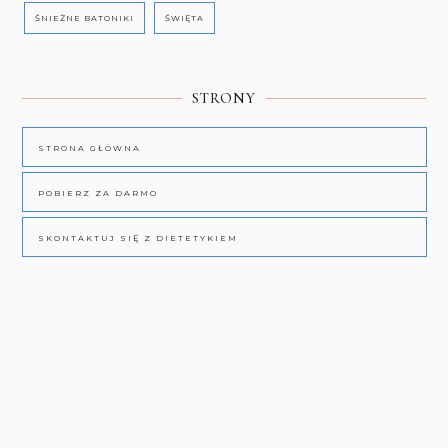
ŚNIEŻNE BATONIKI
ŚWIĘTA
STRONY
STRONA GŁÓWNA
POBIERZ ZA DARMO
SKONTAKTUJ SIĘ Z DIETETYKIEM