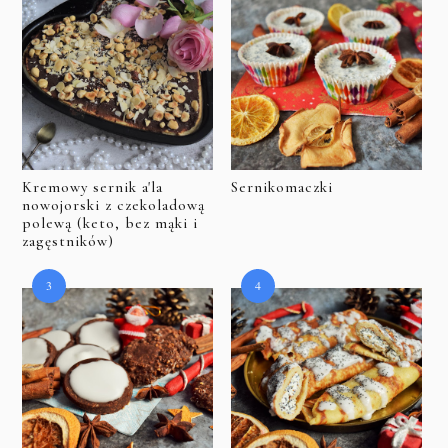
Kremowy sernik a'la
Sernikomaczki
nowojorski z czekoladową
polewą (keto, bez mąki i
zagęstników)