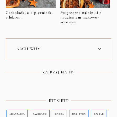
Czekoladki a'la pierniczki
Świąteczne naleśniki z
z lukrem
nadzieniem makowo-
serowym
ARCHIWUM
ZAJRZYJ NA FB!
ETYKIETY
ADAPTACJA
AWOKADO
BABKA
BAGIETKA
BAJGLE