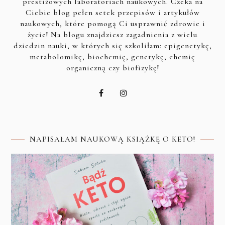
prestiżowych laboratoriach naukowych. Czeka na
Ciebie blog pełen setek przepisów i artykułów
naukowych, które pomogą Ci usprawnić zdrowie i
życie! Na blogu znajdziesz zagadnienia z wielu
dziedzin nauki, w których się szkoliłam: epigenetykę,
metabolomikę, biochemię, genetykę, chemię
organiczną czy biofizykę!
NAPISAŁAM NAUKOWĄ KSIĄŻKĘ O KETO!