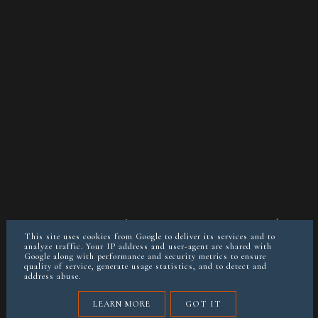
O MNIE
KONTAKT/WSPÓŁPRACA
POLITYKA PRYWATNOŚCI
POSTAW MI KAWĘ JEŚLI CHCESZ
This site uses cookies from Google to deliver its services and to
analyze traffic. Your IP address and user-agent are shared with
Google along with performance and security metrics to ensure
quality of service, generate usage statistics, and to detect and
instagram @keto__reva
address abuse.
COPYRIGHT ©
KETOREVA.PL (BLOG&DIETETYKA)
LEARN MORE
GOT IT
BLOG DESIGN:
KAROGRAFIA.PL