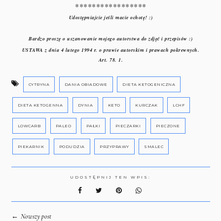
*****************
Udostępniajcie jeśli macie ochotę! :)
Bardzo proszę o uszanowanie mojego autorstwa do zdjęć i przepisów :)
USTAWA z dnia 4 lutego 1994 r. o prawie autorskim i prawach pokrewnych.
Art. 78. 1.
CYTRYNA
DANIA OBIADOWE
DIETA KETOGENICZNA
DIETA KETOGENNA
DYNIA
KETO
KURCZAK
LCHF
LOWCARB
PALEO
PAŁKI
PIECZARKI
PIECZONE
PIEKARNIK
PODUDZIA
PRZYPRAWY
SMALEC
UDOSTĘPNIJ TEN WPIS:
←
Nowszy post