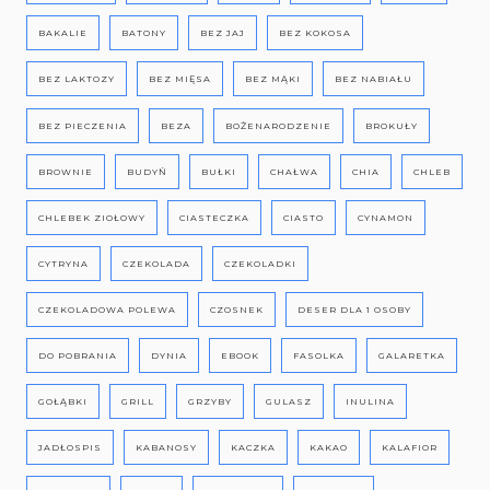
BAKALIE
BATONY
BEZ JAJ
BEZ KOKOSA
BEZ LAKTOZY
BEZ MIĘSA
BEZ MĄKI
BEZ NABIAŁU
BEZ PIECZENIA
BEZA
BOŻENARODZENIE
BROKUŁY
BROWNIE
BUDYŃ
BUŁKI
CHAŁWA
CHIA
CHLEB
CHLEBEK ZIOŁOWY
CIASTECZKA
CIASTO
CYNAMON
CYTRYNA
CZEKOLADA
CZEKOLADKI
CZEKOLADOWA POLEWA
CZOSNEK
DESER DLA 1 OSOBY
DO POBRANIA
DYNIA
EBOOK
FASOLKA
GALARETKA
GOŁĄBKI
GRILL
GRZYBY
GULASZ
INULINA
JADŁOSPIS
KABANOSY
KACZKA
KAKAO
KALAFIOR