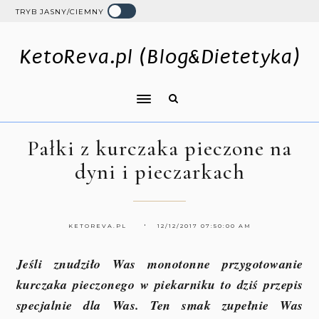
TRYB JASNY/CIEMNY
KetoReva.pl (Blog&Dietetyka)
Pałki z kurczaka pieczone na
dyni i pieczarkach
KETOREVA.PL
12/12/2017 07:50:00 AM
Jeśli znudziło Was monotonne przygotowanie
kurczaka pieczonego w piekarniku to dziś przepis
specjalnie dla Was. Ten smak zupełnie Was