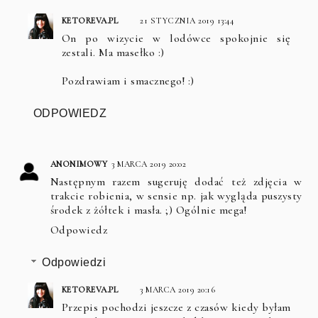
KETOREVA.PL
21 STYCZNIA 2019 13:44
On po wizycie w lodówce spokojnie się
zestali. Ma masełko :)
Pozdrawiam i smacznego! :)
ODPOWIEDZ
ANONIMOWY
3 MARCA 2019 20:02
Następnym razem sugeruję dodać też zdjęcia w
trakcie robienia, w sensie np. jak wygląda puszysty
środek z żółtek i masła. ;) Ogólnie mega!
Odpowiedz
Odpowiedzi
KETOREVA.PL
3 MARCA 2019 20:16
Przepis pochodzi jeszcze z czasów kiedy byłam