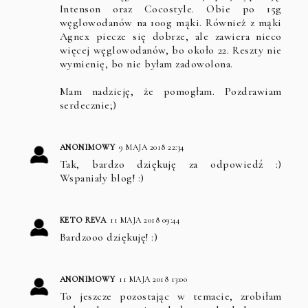
Intenson oraz Cocostyle. Obie po 15g
węglowodanów na 100g mąki. Również z mąki
Agnex piecze się dobrze, ale zawiera nieco
więcej węglowodanów, bo około 22. Reszty nie
wymienię, bo nie byłam zadowolona.
Mam nadzieję, że pomogłam. Pozdrawiam
serdecznie;)
ANONIMOWY
9 MAJA 2018 22:34
Tak, bardzo dziękuję za odpowiedź :)
Wspaniały blog! :)
KETO REVA
11 MAJA 2018 09:44
Bardzooo dziękuję! :)
ANONIMOWY
11 MAJA 2018 13:00
To jeszcze pozostając w temacie, zrobiłam