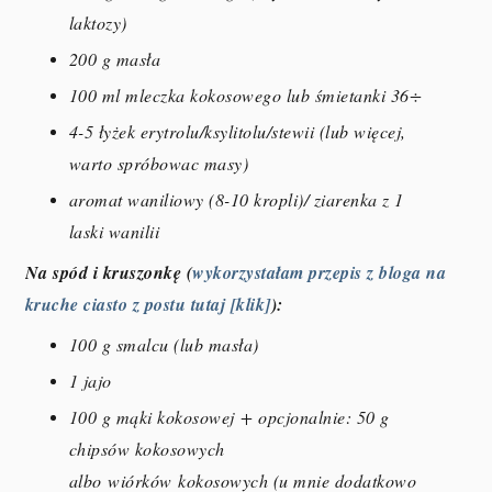
laktozy)
200 g masła
100 ml mleczka kokosowego lub śmietanki 36÷
4-5 łyżek erytrolu/ksylitolu/stewii (lub więcej,
warto spróbowac masy)
aromat waniliowy (8-10 kropli)/ ziarenka z 1
laski wanilii
Na spód i kruszonkę (
wykorzystałam przepis z bloga na
kruche ciasto z postu tutaj [klik]
):
100 g smalcu (lub masła)
1 jajo
100 g mąki kokosowej + opcjonalnie: 50 g
chipsów kokosowych
albo
wiórków
kokosowych (u mnie dodatkowo