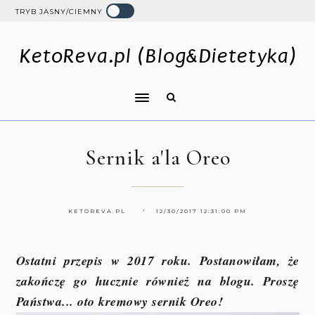
TRYB JASNY/CIEMNY
KetoReva.pl (Blog&Dietetyka)
Sernik a'la Oreo
KETOREVA.PL
12/30/2017 12:31:00 PM
Ostatni przepis w 2017 roku. Postanowiłam, że
zakończę go hucznie również na blogu. Proszę
Państwa... oto kremowy sernik Oreo!