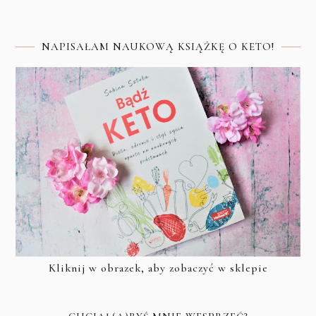
NAPISAŁAM NAUKOWĄ KSIĄŻKĘ O KETO!
Kliknij w obrazek, aby zobaczyć w sklepie