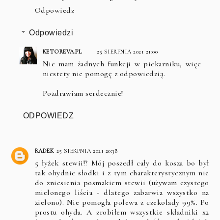
Odpowiedz
Odpowiedzi
KETOREVA.PL
25 SIERPNIA 2021 21:00
Nie mam żadnych funkcji w piekarniku, więc
niestety nie pomogę z odpowiedzią.
Pozdrawiam serdecznie!
ODPOWIEDZ
RADEK
25 SIERPNIA 2021 20:38
5 łyżek stewii!? Mój poszedł cały do kosza bo był
tak ohydnie słodki i z tym charakterystycznym nie
do zniesienia posmakiem stewii (używam czystego
mielonego liścia - dlatego zabarwia wszystko na
zielono). Nie pomogła polewa z czekolady 99%. Po
prostu ohyda. A zrobiłem wszystkie składniki x2