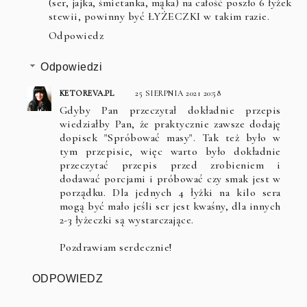
(ser, jajka, śmietanka, mąka) na całość poszło 6 łyżek
stewii, powinny być ŁYŻECZKI w takim razie.
Odpowiedz
Odpowiedzi
KETOREVA.PL
25 SIERPNIA 2021 20:58
Gdyby Pan przeczytał dokładnie przepis
wiedziałby Pan, że praktycznie zawsze dodaję
dopisek "Spróbować masy". Tak też było w
tym przepisie, więc warto było dokładnie
przeczytać przepis przed zrobieniem i
dodawać porcjami i próbować czy smak jest w
porządku. Dla jednych 4 łyżki na kilo sera
mogą być mało jeśli ser jest kwaśny, dla innych
2-3 łyżeczki są wystarczające.
Pozdrawiam serdecznie!
ODPOWIEDZ