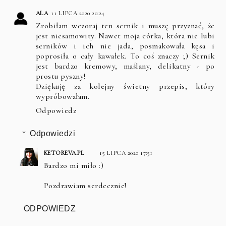
ALA
11 LIPCA 2020 20:24
Zrobiłam wczoraj ten sernik i muszę przyznać, że
jest niesamowity. Nawet moja córka, która nie lubi
serników i ich nie jada, posmakowała kęsa i
poprosiła o cały kawałek. To coś znaczy ;) Sernik
jest bardzo kremowy, maślany, delikatny - po
prostu pyszny!
Dziękuję za kolejny świetny przepis, który
wypróbowałam.
Odpowiedz
Odpowiedzi
KETOREVA.PL
15 LIPCA 2020 17:51
Bardzo mi miło :)
Pozdrawiam serdecznie!
ODPOWIEDZ