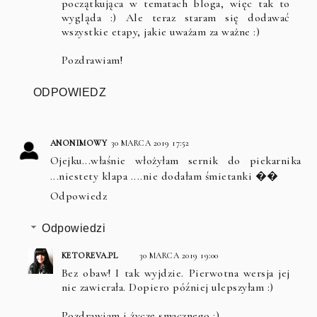
początkująca w tematach bloga, więc tak to
wygląda :) Ale teraz staram się dodawać
wszystkie etapy, jakie uważam za ważne :)
Pozdrawiam!
ODPOWIEDZ
ANONIMOWY
30 MARCA 2019 17:52
Ojejku...właśnie włożyłam sernik do piekarnika
...niestety klapa ....nie dodałam śmietanki ��
Odpowiedz
Odpowiedzi
KETOREVA.PL
30 MARCA 2019 19:00
Bez obaw! I tak wyjdzie. Pierwotna wersja jej
nie zawierała. Dopiero później ulepszyłam :)
Pozdrawiam i życzę smacznego :)