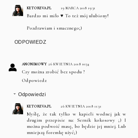
KETOREVA.PL
19 MARCA 2018 19:31
Bardzo mi miło ♥️ To też mój ulubiony!
Pozdrawiam i smacznego;)
ODPOWIEDZ
ANONIMOWY
26 KWIETNIA 2018 10:34
Czy można zrobić bez spodu ?
Odpowiedz
Odpowiedzi
KETOREVA.PL
26 KWIETNIA 2018 11:31
Myślę, że tak tylko w kapieli wodnej jak w
drugim przepisie na: Sernik kokosowy ;) I
można podwoić masę, bo będzie jej mniej. Lub
mniejszą foremkę użyć;)