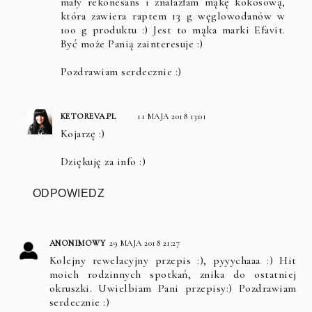
mały rekonesans i znalazłam mąkę kokosową,
która zawiera raptem 13 g węglowodanów w
100 g produktu :) Jest to mąka marki Efavit.
Być może Panią zainteresuje :)
Pozdrawiam serdecznie :)
KETOREVA.PL
11 MAJA 2018 13:01
Kojarzę :)
Dziękuję za info :)
ODPOWIEDZ
ANONIMOWY
29 MAJA 2018 21:27
Kolejny rewelacyjny przepis :), pyyychaaa :) Hit
moich rodzinnych spotkań, znika do ostatniej
okruszki. Uwielbiam Pani przepisy:) Pozdrawiam
serdecznie :)