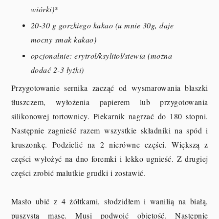
wiórki)*
20-30 g gorzkiego kakao (u mnie 30g, daje
mocny smak kakao)
opcjonalnie: erytrol/ksylitol/stewia (można
dodać 2-3 łyżki)
Przygotowanie sernika zacząć od wysmarowania blaszki
tłuszczem, wyłożenia papierem lub przygotowania
silikonowej tortownicy. Piekarnik nagrzać do 180 stopni.
Następnie zagnieść razem wszystkie składniki na spód i
kruszonkę. Podzielić na 2 nierówne części. Większą z
części wyłożyć na dno foremki i lekko ugnieść. Z drugiej
części zrobić malutkie grudki i zostawić.
Masło ubić z 4 żółtkami, słodzidłem i wanilią na białą,
puszystą masę. Musi podwoić objętość. Następnie