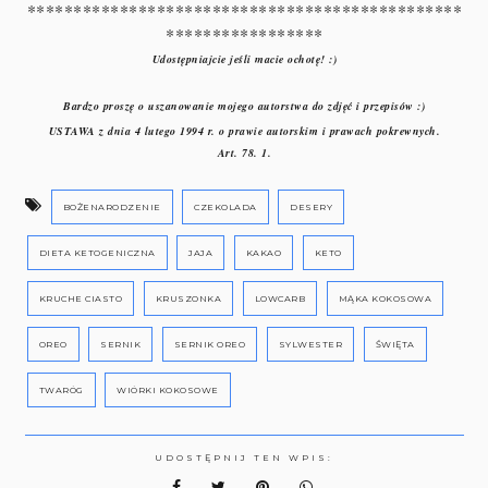
***********************************************
*****************
Udostępniajcie jeśli macie ochotę! :)
Bardzo proszę o uszanowanie mojego autorstwa do zdjęć i przepisów :)
USTAWA z dnia 4 lutego 1994 r. o prawie autorskim i prawach pokrewnych.
Art. 78. 1.
BOŻENARODZENIE
CZEKOLADA
DESERY
DIETA KETOGENICZNA
JAJA
KAKAO
KETO
KRUCHE CIASTO
KRUSZONKA
LOWCARB
MĄKA KOKOSOWA
OREO
SERNIK
SERNIK OREO
SYLWESTER
ŚWIĘTA
TWARÓG
WIÓRKI KOKOSOWE
UDOSTĘPNIJ TEN WPIS: