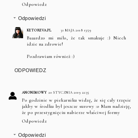
Odpowiedz
Odpowiedzi
KETOREVA.PL
31 MAJA 2018 13:59
Baaardzo mi miło, że tak smakuje :) Niech
idzie na zdrowie!
Pozdrawiam również :)
ODPOWIEDZ
ANONIMOWY
20 STYCZNIA 2019 22:35
Po godzinie w piekarniku widzę, że się cały trzęsie
jakby w środku był jeszcze surowy :o Mam nadzieję,
że po przestygnięciu nabierze właściwej formy
Odpowiedz
Odpowiedzi