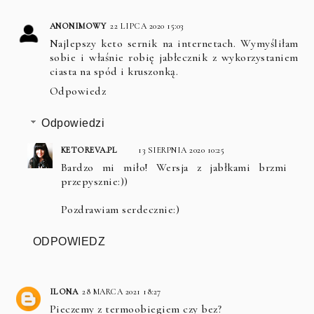
ANONIMOWY
22 LIPCA 2020 15:03
Najlepszy keto sernik na internetach. Wymyśliłam
sobie i właśnie robię jabłecznik z wykorzystaniem
ciasta na spód i kruszonką.
Odpowiedz
Odpowiedzi
KETOREVA.PL
13 SIERPNIA 2020 10:25
Bardzo mi miło! Wersja z jabłkami brzmi
przepysznie:))
Pozdrawiam serdecznie:)
ODPOWIEDZ
ILONA
28 MARCA 2021 18:27
Pieczemy z termoobiegiem czy bez?