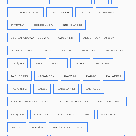
CHLEBEK ZIOŁOWY
CIASTECZKA
CIASTO
CYNAMON
CYTRYNA
CZEKOLADA
CZEKOLADKI
CZEKOLADOWA POLEWA
CZOSNEK
DESER DLA 1 OSOBY
DO POBRANIA
DYNIA
EBOOK
FASOLKA
GALARETKA
GOŁĄBKI
GRILL
GRZYBY
GULASZ
INULINA
JADŁOSPIS
KABANOSY
KACZKA
KAKAO
KALAFIOR
KALAREPA
KOKOS
KOKOSANKI
KOKTAJLE
KORZENNA PRZYPRAWA
KOTLET SCHABOWY
KRUCHE CIASTO
KSIĄŻKA
KURCZAK
LUNCHBOX
MAK
MAKARON
MALINY
MASŁO
MASŁO ORZECHOWE