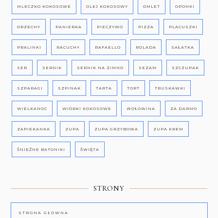
MLECZKO KOKOSOWE
OLEJ KOKOSOWY
OMLET
OPONKI
ORZECHY
PANIERKA
PIECZYWO
PIZZA
PLACUSZKI
PRALINKI
RACUCHY
RAFAELLO
ROLADA
SAŁATKA
SER
SERNIK
SERNIK NA ZIMNO
SEZAM
SZCZUPAK
SZPARAGI
SZPINAK
TARTA
TORT
TRUSKAWKI
WIELKANOC
WIÓRKI KOKOSOWE
WOŁOWINA
ZA DARMO
ZAPIEKANKA
ZUPA
ZUPA GRZYBOWA
ZUPA KREM
ŚNIEŻNE BATONIKI
ŚWIĘTA
STRONY
STRONA GŁÓWNA