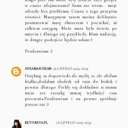
w czasie zdejmowania? Sama nie wiem... moje
odeszły bez problemu. Ciasto z tego przepisu
również. Następnym razem można delikatnie
posmarować matę tłuszczem i poczekać, aż
całkiem ostygną. Może mata była świeżo po
umyciu i dlatego się przykleiły. Mam nadzieję,
że drugie podejście będzie udane:)
Pozdrawiam :)
SUSANAH DEAN
16 LUTEGO 2019 16:19
Dziękuję za dopowiedz ale myślę ze zle obiłam
białko,dodałam słodzik od razu do białek i
pewnie dlatego. Piekły się dokładnie 11 minut
może tez troszkę muszę wydłużyć czas
pieczenia.Pozdrawiam i na pewno spróbuje
jeszcze raz :)
KETOREVA.PL
16 LUTEGO 2019 16:33