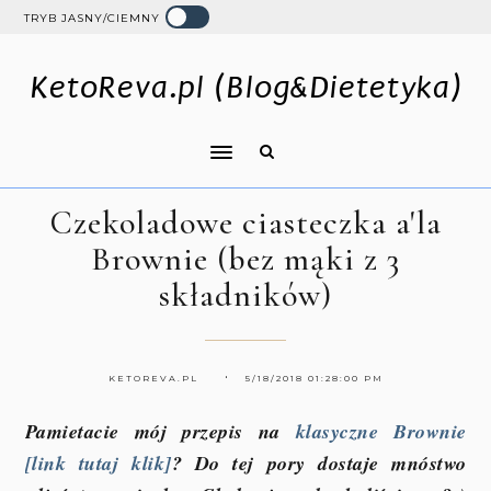
TRYB JASNY/CIEMNY
KetoReva.pl (Blog&Dietetyka)
Czekoladowe ciasteczka a'la
Brownie (bez mąki z 3
składników)
KETOREVA.PL
5/18/2018 01:28:00 PM
Pamietacie mój przepis na
klasyczne Brownie
[link tutaj klik]
? Do tej pory dostaje mnóstwo