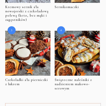
Kremowy sernik a'la
Sernikomaczki
nowojorski z czekoladową
polewą (keto, bez mąki i
zagęstników)
Czekoladki a'la pierniczki
Świąteczne naleśniki z
z lukrem
nadzieniem makowo-
serowym