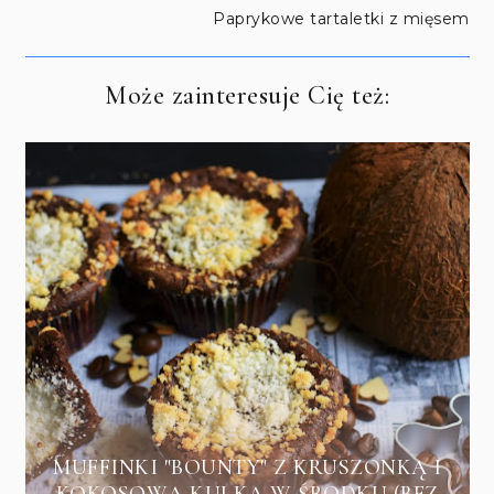
Paprykowe tartaletki z mięsem
Może zainteresuje Cię też:
MUFFINKI "BOUNTY" Z KRUSZONKĄ I
KOKOSOWĄ KULKĄ W ŚRODKU (BEZ