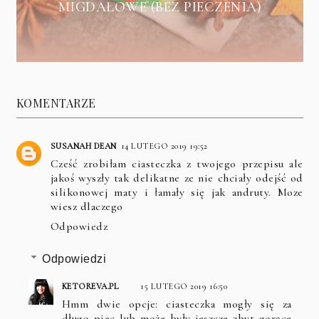
MIGDAŁOWE (BEZ PIECZENIA)
KOMENTARZE
SUSANAH DEAN
14 LUTEGO 2019 19:52
Cześć zrobiłam ciasteczka z twojego przepisu ale
jakoś wyszły tak delikatne ze nie chciały odejść od
silikonowej maty i łamały się jak andruty. Moze
wiesz dlaczego
Odpowiedz
Odpowiedzi
KETOREVA.PL
15 LUTEGO 2019 16:50
Hmm dwie opcje: ciasteczka mogły się za
długo piec lub może były jeszcze zbyt gorące