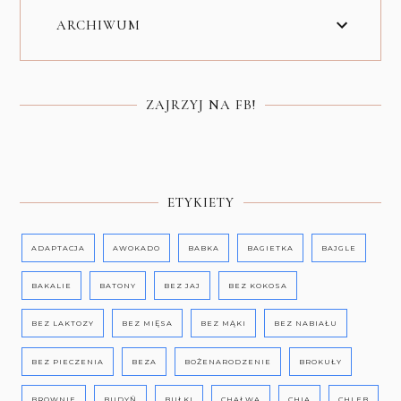
ARCHIWUM
ZAJRZYJ NA FB!
ETYKIETY
ADAPTACJA
AWOKADO
BABKA
BAGIETKA
BAJGLE
BAKALIE
BATONY
BEZ JAJ
BEZ KOKOSA
BEZ LAKTOZY
BEZ MIĘSA
BEZ MĄKI
BEZ NABIAŁU
BEZ PIECZENIA
BEZA
BOŻENARODZENIE
BROKUŁY
BROWNIE
BUDYŃ
BUŁKI
CHAŁWA
CHIA
CHLEB