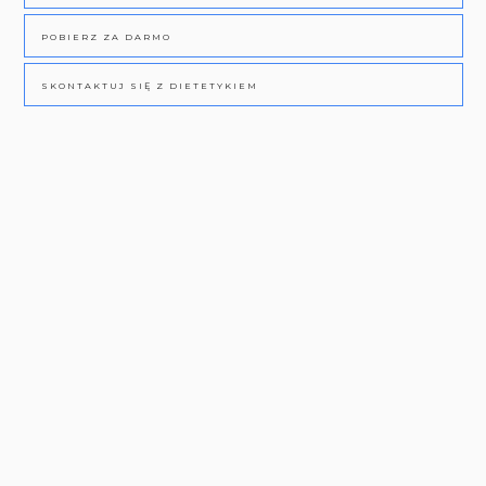
POBIERZ ZA DARMO
SKONTAKTUJ SIĘ Z DIETETYKIEM