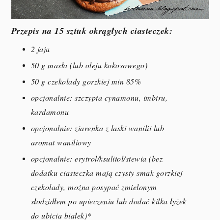
Przepis na 15 sztuk okrągłych ciasteczek:
2 jaja
50 g masła (lub oleju kokosowego)
50 g czekolady gorzkiej min 85%
opcjonalnie: szczypta cynamonu, imbiru,
kardamonu
opcjonalnie: ziarenka z laski wanilii lub
aromat waniliowy
opcjonalnie: erytrol/ksulitol/stewia (bez
dodatku ciasteczka mają czysty smak gorzkiej
czekolady, można posypać zmielonym
słodzidłem po upieczeniu lub dodać kilka łyżek
do ubicia białek)*