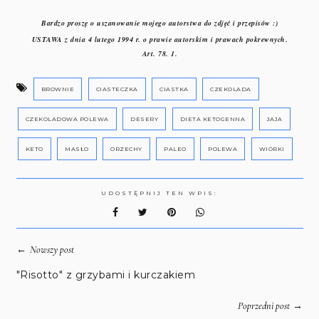
Bardzo proszę o uszanowanie mojego autorstwa do zdjęć i przepisów :)
USTAWA z dnia 4 lutego 1994 r. o prawie autorskim i prawach pokrewnych.
Art. 78. 1.
BROWNIE
CIASTECZKA
CIASTKA
CZEKOLADA
CZEKOLADOWA POLEWA
DESERY
DIETA KETOGENNA
JAJA
KETO
MASŁO
ORZECHY
PALEO
POLEWA
WIÓRKI
UDOSTĘPNIJ TEN WPIS:
←
Nowszy post
"Risotto" z grzybami i kurczakiem
→
Poprzedni post