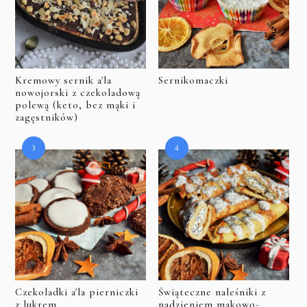
Kremowy sernik a'la
Sernikomaczki
nowojorski z czekoladową
polewą (keto, bez mąki i
zagęstników)
Czekoladki a'la pierniczki
Świąteczne naleśniki z
z lukrem
nadzieniem makowo-