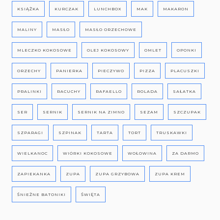
KSIĄŻKA
KURCZAK
LUNCHBOX
MAK
MAKARON
MALINY
MASŁO
MASŁO ORZECHOWE
MLECZKO KOKOSOWE
OLEJ KOKOSOWY
OMLET
OPONKI
ORZECHY
PANIERKA
PIECZYWO
PIZZA
PLACUSZKI
PRALINKI
RACUCHY
RAFAELLO
ROLADA
SAŁATKA
SER
SERNIK
SERNIK NA ZIMNO
SEZAM
SZCZUPAK
SZPARAGI
SZPINAK
TARTA
TORT
TRUSKAWKI
WIELKANOC
WIÓRKI KOKOSOWE
WOŁOWINA
ZA DARMO
ZAPIEKANKA
ZUPA
ZUPA GRZYBOWA
ZUPA KREM
ŚNIEŻNE BATONIKI
ŚWIĘTA