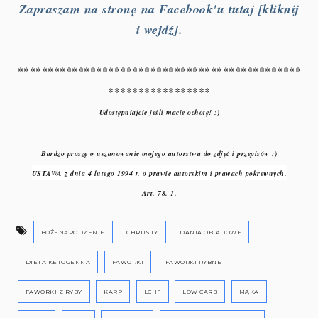
Zapraszam na stronę na Facebook'u tutaj [kliknij
i wejdź].
***********************************************
*****************
Udostępniajcie jeśli macie ochotę! :)
Bardzo proszę o uszanowanie mojego autorstwa do zdjęć i przepisów :)
USTAWA z dnia 4 lutego 1994 r. o prawie autorskim i prawach pokrewnych.
Art. 78. 1.
BOŻENARODZENIE
CHRUSTY
DANIA OBIADOWE
DIETA KETOGENNA
FAWORKI
FAWORKI RYBNE
FAWORKI Z RYBY
KARP
LCHF
LOW CARB
MĄKA