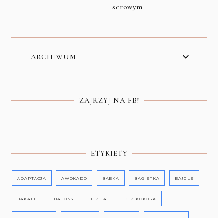
serowym
ARCHIWUM
ZAJRZYJ NA FB!
ETYKIETY
ADAPTACJA
AWOKADO
BABKA
BAGIETKA
BAJGLE
BAKALIE
BATONY
BEZ JAJ
BEZ KOKOSA