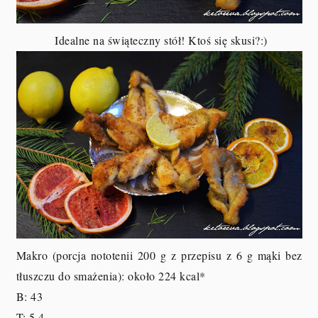
Idealne na świąteczny stół! Ktoś się skusi?:)
Makro (porcja nototenii 200 g z przepisu z 6 g mąki bez
tłuszczu do smażenia
): około 224 kcal*
B: 43
T: 5,4