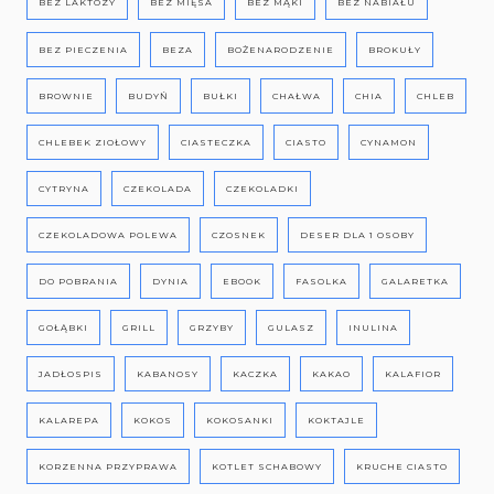
BEZ LAKTOZY
BEZ MIĘSA
BEZ MĄKI
BEZ NABIAŁU
BEZ PIECZENIA
BEZA
BOŻENARODZENIE
BROKUŁY
BROWNIE
BUDYŃ
BUŁKI
CHAŁWA
CHIA
CHLEB
CHLEBEK ZIOŁOWY
CIASTECZKA
CIASTO
CYNAMON
CYTRYNA
CZEKOLADA
CZEKOLADKI
CZEKOLADOWA POLEWA
CZOSNEK
DESER DLA 1 OSOBY
DO POBRANIA
DYNIA
EBOOK
FASOLKA
GALARETKA
GOŁĄBKI
GRILL
GRZYBY
GULASZ
INULINA
JADŁOSPIS
KABANOSY
KACZKA
KAKAO
KALAFIOR
KALAREPA
KOKOS
KOKOSANKI
KOKTAJLE
KORZENNA PRZYPRAWA
KOTLET SCHABOWY
KRUCHE CIASTO