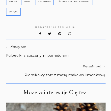
PALEO
RYBA
SZCZUPAK
ŚNIADANIA I PRZYSTAWKI
ŚWIĘTA
UDOSTĘPNIJ TEN WPIS:
←
Nowszy post
Pulpeciki z suszonymi pomidorami
→
Poprzedni post
Piernikowy tort z masą makowo-limonkową
Może zainteresuje Cię też: