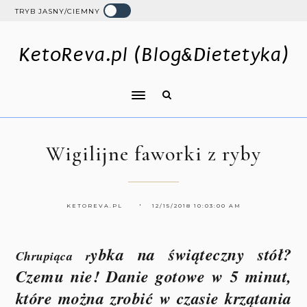
TRYB JASNY/CIEMNY
KetoReva.pl (Blog&Dietetyka)
Wigilijne faworki z ryby
KETOREVA.PL
12/15/2018 10:03:00 AM
ybka na świąteczny stół?
Chrupiąca r
Czemu nie! Danie gotowe w 5 minut,
które można zrobić w czasie krzątania