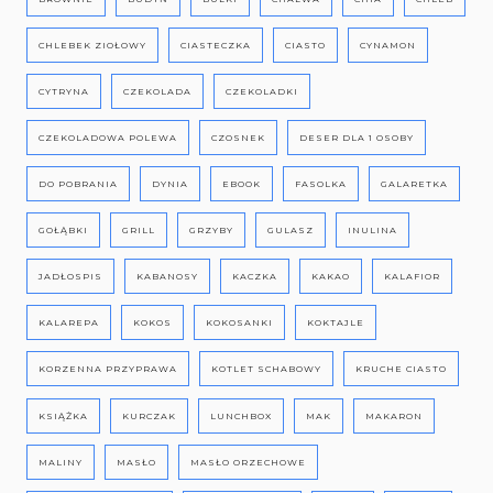
CHLEBEK ZIOŁOWY
CIASTECZKA
CIASTO
CYNAMON
CYTRYNA
CZEKOLADA
CZEKOLADKI
CZEKOLADOWA POLEWA
CZOSNEK
DESER DLA 1 OSOBY
DO POBRANIA
DYNIA
EBOOK
FASOLKA
GALARETKA
GOŁĄBKI
GRILL
GRZYBY
GULASZ
INULINA
JADŁOSPIS
KABANOSY
KACZKA
KAKAO
KALAFIOR
KALAREPA
KOKOS
KOKOSANKI
KOKTAJLE
KORZENNA PRZYPRAWA
KOTLET SCHABOWY
KRUCHE CIASTO
KSIĄŻKA
KURCZAK
LUNCHBOX
MAK
MAKARON
MALINY
MASŁO
MASŁO ORZECHOWE