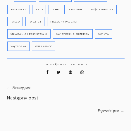
KARKÓWKA
KETO
LCHF
LOW CARB
MIĘSO MIELONE
PALEO
PASZTET
PIECZONY PASZTET
ŚNIADANIA I PRZYSTAWKI
ŚWIĄTECZNE PRZEPISY
ŚWIĘTA
WĄTRÓBKA
WIELKANOC
UDOSTĘPNIJ TEN WPIS:
←
Nowszy post
Następny post
→
Poprzedni post