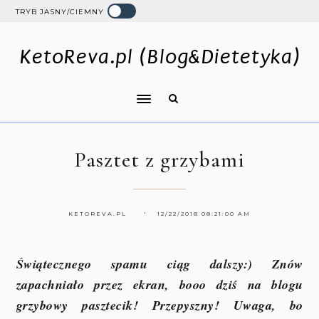
TRYB JASNY/CIEMNY
KetoReva.pl (Blog&Dietetyka)
Pasztet z grzybami
KETOREVA.PL
12/22/2018 08:21:00 AM
Świątecznego spamu ciąg dalszy:) Znów
zapachniało przez ekran, booo dziś na blogu
grzybowy pasztecik! Przepyszny! Uwaga, bo