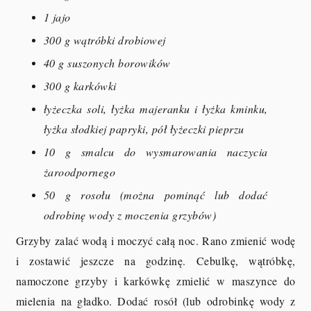
1 jajo
300 g wątróbki drobiowej
40 g suszonych borowików
300 g karkówki
łyżeczka soli, łyżka majeranku i łyżka kminku,
łyżka słodkiej papryki, pół łyżeczki pieprzu
10 g smalcu do wysmarowania naczycia
żaroodpornego
50 g rosołu (można pominąć lub dodać
odrobinę wody z moczenia grzybów)
Grzyby zalać wodą i moczyć całą noc. Rano zmienić wodę
i zostawić jeszcze na godzinę. Cebulkę, wątróbkę,
namoczone grzyby i karkówkę zmielić w maszynce do
mielenia na gładko. Dodać rosół (lub odrobinkę wody z