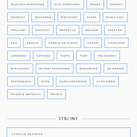
MLECZKO KOKOSOWE
OLEJ KOKOSOWY
OMLET
OPONKI
ORZECHY
PANIERKA
PIECZYWO
PIZZA
PLACUSZKI
PRALINKI
RACUCHY
RAFAELLO
ROLADA
SAŁATKA
SER
SERNIK
SERNIK NA ZIMNO
SEZAM
SZCZUPAK
SZPARAGI
SZPINAK
TARTA
TORT
TRUSKAWKI
WIELKANOC
WIÓRKI KOKOSOWE
WOŁOWINA
ZA DARMO
ZAPIEKANKA
ZUPA
ZUPA GRZYBOWA
ZUPA KREM
ŚNIEŻNE BATONIKI
ŚWIĘTA
STRONY
STRONA GŁÓWNA