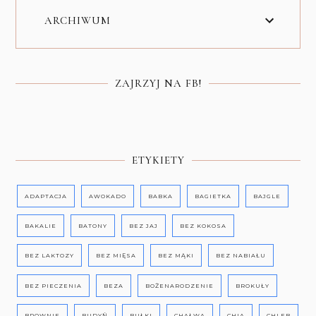
ARCHIWUM
ZAJRZYJ NA FB!
ETYKIETY
ADAPTACJA
AWOKADO
BABKA
BAGIETKA
BAJGLE
BAKALIE
BATONY
BEZ JAJ
BEZ KOKOSA
BEZ LAKTOZY
BEZ MIĘSA
BEZ MĄKI
BEZ NABIAŁU
BEZ PIECZENIA
BEZA
BOŻENARODZENIE
BROKUŁY
BROWNIE
BUDYŃ
BUŁKI
CHAŁWA
CHIA
CHLEB