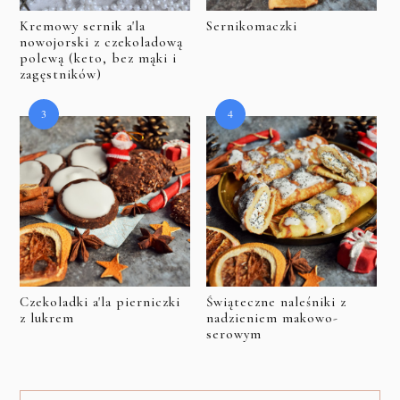
Kremowy sernik a'la
Sernikomaczki
nowojorski z czekoladową
polewą (keto, bez mąki i
zagęstników)
Czekoladki a'la pierniczki
Świąteczne naleśniki z
z lukrem
nadzieniem makowo-
serowym