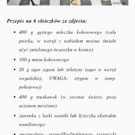
Przepis na 6 słoiczków ze zdjecia:
400 g gęstego mleczka kokosowego (cała
puszka, w wersji z nabiałem można śmiało
użyć zmielonego twarożku w kostce)
100 g musu kokosowego
20 g agar agaru lub żelatyny (agar w wersji
wegańskiej, UWAGA: stygnie w temp.
pokojowej)
400 g truskawek (w sezonie świeże, poza
sezonem mrożone)
ziarenka z laski wanilii lub łyżeczka ekstraktu
waniliowego
opcjonalnie: erytrol/ksylitol/stewia (serniczki