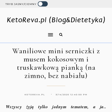
TRYB JASNY/CIEMNY
KetoReva.pl (Blog&Dietetyka)
Waniliowe mini serniczki z
musem kokosowym i
truskawkową pianką (na
zimno, bez nabiału)
KETOREVA.PL
3/14/2020 12:40:00 PM
Wszyscy żyją tylko jednym tematem, a ja..