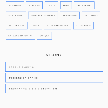
SZPARAGI
SZPINAK
TARTA
TORT
TRUSKAWKI
WIELKANOC
WIÓRKI KOKOSOWE
WOŁOWINA
ZA DARMO
ZAPIEKANKA
ZUPA
ZUPA GRZYBOWA
ZUPA KREM
ŚNIEŻNE BATONIKI
ŚWIĘTA
STRONY
STRONA GŁÓWNA
POBIERZ ZA DARMO
SKONTAKTUJ SIĘ Z DIETETYKIEM