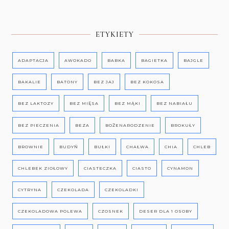
ETYKIETY
ADAPTACJA
AWOKADO
BABKA
BAGIETKA
BAJGLE
BAKALIE
BATONY
BEZ JAJ
BEZ KOKOSA
BEZ LAKTOZY
BEZ MIĘSA
BEZ MĄKI
BEZ NABIAŁU
BEZ PIECZENIA
BEZA
BOŻENARODZENIE
BROKUŁY
BROWNIE
BUDYŃ
BUŁKI
CHAŁWA
CHIA
CHLEB
CHLEBEK ZIOŁOWY
CIASTECZKA
CIASTO
CYNAMON
CYTRYNA
CZEKOLADA
CZEKOLADKI
CZEKOLADOWA POLEWA
CZOSNEK
DESER DLA 1 OSOBY