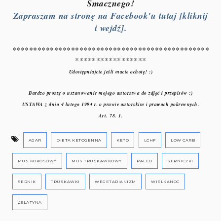
Smacznego!
Zapraszam na stronę na Facebook'u tutaj [kliknij
i wejdź].
***********************************************
*****************
Udostępniajcie jeśli macie ochotę! :)
Bardzo proszę o uszanowanie mojego autorstwa do zdjęć i przepisów :)
USTAWA z dnia 4 lutego 1994 r. o prawie autorskim i prawach pokrewnych.
Art. 78. 1.
AGAR
DIETA KETOGENNA
KETO
LCHF
LOW CARB
MUS KOKOSOWY
MUS TRUSKAWKOWY
PALEO
SERNICZKI
SERNIK
TRUSKAWKI
WEGETARIANIZM
WIELKANOC
ŻELATYNA