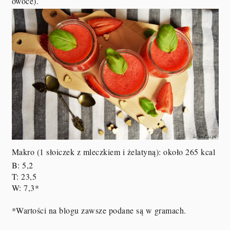
owoce).
Makro (1 słoiczek z mleczkiem i żelatyną): około 265 kcal
B: 5,2
T: 23,5
W: 7,3*
*Wartości na blogu zawsze podane są w gramach.