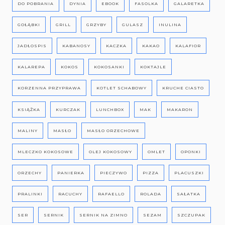
DO POBRANIA
DYNIA
EBOOK
FASOLKA
GALARETKA
GOŁĄBKI
GRILL
GRZYBY
GULASZ
INULINA
JADŁOSPIS
KABANOSY
KACZKA
KAKAO
KALAFIOR
KALAREPA
KOKOS
KOKOSANKI
KOKTAJLE
KORZENNA PRZYPRAWA
KOTLET SCHABOWY
KRUCHE CIASTO
KSIĄŻKA
KURCZAK
LUNCHBOX
MAK
MAKARON
MALINY
MASŁO
MASŁO ORZECHOWE
MLECZKO KOKOSOWE
OLEJ KOKOSOWY
OMLET
OPONKI
ORZECHY
PANIERKA
PIECZYWO
PIZZA
PLACUSZKI
PRALINKI
RACUCHY
RAFAELLO
ROLADA
SAŁATKA
SER
SERNIK
SERNIK NA ZIMNO
SEZAM
SZCZUPAK