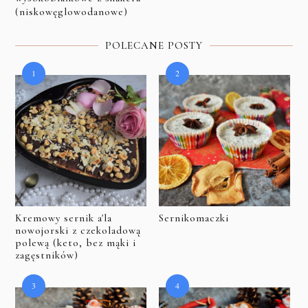
(niskowęglowodanowe)
POLECANE POSTY
Kremowy sernik a'la
Sernikomaczki
nowojorski z czekoladową
polewą (keto, bez mąki i
zagęstników)