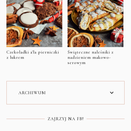
Czekoladki a'la pierniczki
Świąteczne naleśniki z
z lukrem
nadzieniem makowo-
serowym
ARCHIWUM
ZAJRZYJ NA FB!