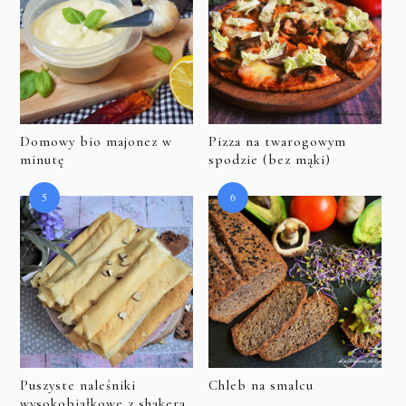
Domowy bio majonez w
Pizza na twarogowym
minutę
spodzie (bez mąki)
Puszyste naleśniki
Chleb na smalcu
wysokobiałkowe z shakera