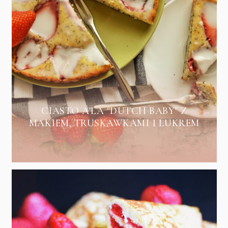
CIASTO A'LA "DUTCH BABY" Z
MAKIEM, TRUSKAWKAMI I LUKREM