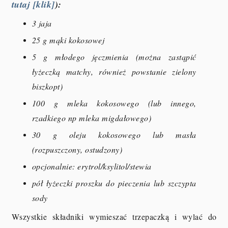
tutaj [klik]
):
3 jaja
25 g mąki kokosowej
5 g młodego jęczmienia (można zastąpić
łyżeczką matchy, również powstanie zielony
biszkopt)
100 g mleka kokosowego (lub innego,
rzadkiego np mleka migdałowego)
30 g oleju kokosowego lub masła
(rozpuszczony, ostudzony)
opcjonalnie: erytrol/ksylitol/stewia
pół łyżeczki proszku do pieczenia lub szczypta
sody
Wszystkie składniki wymieszać trzepaczką i wylać do