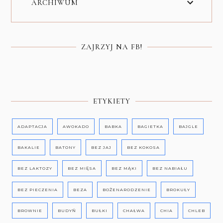
ARCHIWUM
ZAJRZYJ NA FB!
ETYKIETY
ADAPTACJA
AWOKADO
BABKA
BAGIETKA
BAJGLE
BAKALIE
BATONY
BEZ JAJ
BEZ KOKOSA
BEZ LAKTOZY
BEZ MIĘSA
BEZ MĄKI
BEZ NABIAŁU
BEZ PIECZENIA
BEZA
BOŻENARODZENIE
BROKUŁY
BROWNIE
BUDYŃ
BUŁKI
CHAŁWA
CHIA
CHLEB