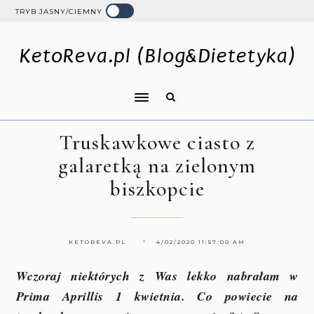
TRYB JASNY/CIEMNY
KetoReva.pl (Blog&Dietetyka)
Truskawkowe ciasto z
galaretką na zielonym
biszkopcie
KETOREVA.PL
4/02/2020 11:57:00 AM
Wczoraj niektórych z Was lekko nabrałam w
Prima Aprillis 1 kwietnia. Co powiecie na