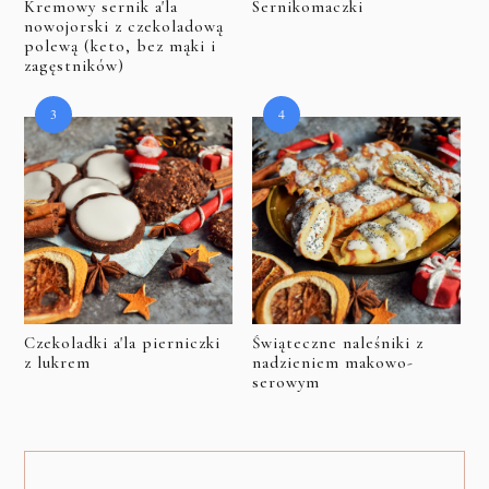
Kremowy sernik a'la
Sernikomaczki
nowojorski z czekoladową
polewą (keto, bez mąki i
zagęstników)
Czekoladki a'la pierniczki
Świąteczne naleśniki z
z lukrem
nadzieniem makowo-
serowym