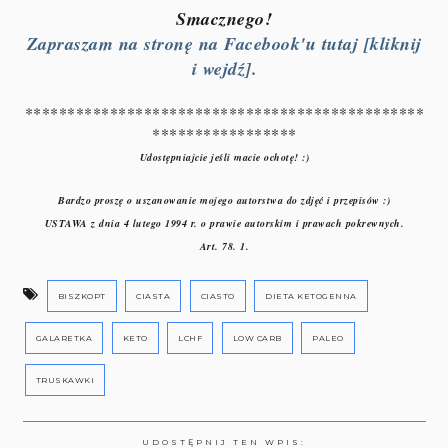
Smacznego!
Zapraszam na stronę na Facebook'u tutaj [kliknij
i wejdź].
***********************************************
*****************
Udostępniajcie jeśli macie ochotę! :)
Bardzo proszę o uszanowanie mojego autorstwa do zdjęć i przepisów :)
USTAWA z dnia 4 lutego 1994 r. o prawie autorskim i prawach pokrewnych.
Art. 78. 1.
BISZKOPT
CIASTA
CIASTO
DIETA KETOGENNA
GALARETKA
KETO
LCHF
LOW CARB
PALEO
TRUSKAWKI
UDOSTĘPNIJ TEN WPIS: