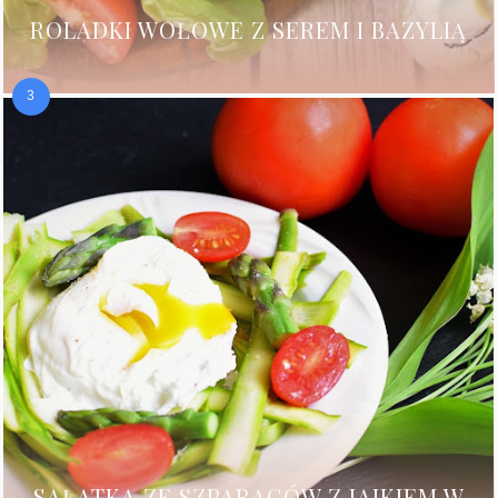
ROLADKI WOŁOWE Z SEREM I BAZYLIĄ
SAŁATKA ZE SZPARAGÓW Z JAJKIEM W