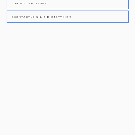
POBIERZ ZA DARMO
SKONTAKTUJ SIĘ Z DIETETYKIEM