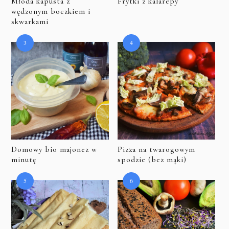
Młoda kapusta z
Frytki z kalarepy
wędzonym boczkiem i
skwarkami
Domowy bio majonez w
Pizza na twarogowym
minutę
spodzie (bez mąki)