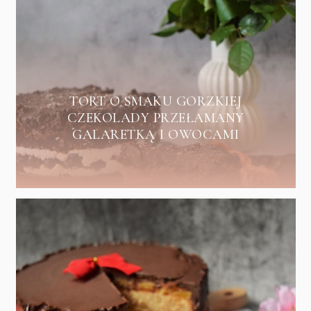
TORT O SMAKU GORZKIEJ
CZEKOLADY PRZEŁAMANY
GALARETKĄ I OWOCAMI