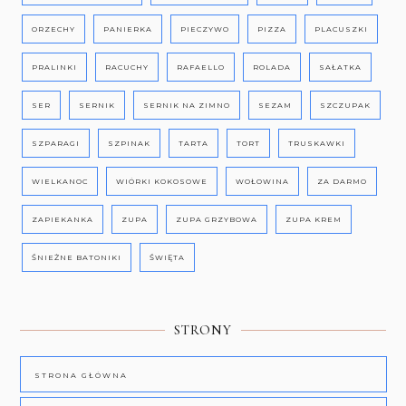
ORZECHY
PANIERKA
PIECZYWO
PIZZA
PLACUSZKI
PRALINKI
RACUCHY
RAFAELLO
ROLADA
SAŁATKA
SER
SERNIK
SERNIK NA ZIMNO
SEZAM
SZCZUPAK
SZPARAGI
SZPINAK
TARTA
TORT
TRUSKAWKI
WIELKANOC
WIÓRKI KOKOSOWE
WOŁOWINA
ZA DARMO
ZAPIEKANKA
ZUPA
ZUPA GRZYBOWA
ZUPA KREM
ŚNIEŻNE BATONIKI
ŚWIĘTA
STRONY
STRONA GŁÓWNA