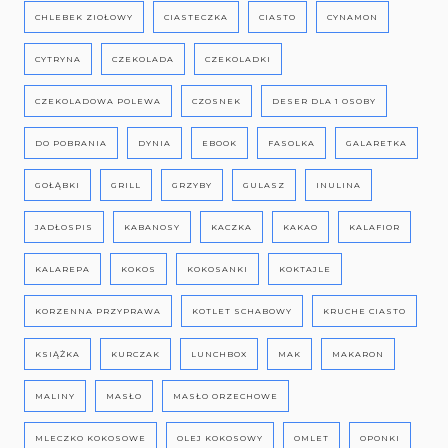
CHLEBEK ZIOŁOWY
CIASTECZKA
CIASTO
CYNAMON
CYTRYNA
CZEKOLADA
CZEKOLADKI
CZEKOLADOWA POLEWA
CZOSNEK
DESER DLA 1 OSOBY
DO POBRANIA
DYNIA
EBOOK
FASOLKA
GALARETKA
GOŁĄBKI
GRILL
GRZYBY
GULASZ
INULINA
JADŁOSPIS
KABANOSY
KACZKA
KAKAO
KALAFIOR
KALAREPA
KOKOS
KOKOSANKI
KOKTAJLE
KORZENNA PRZYPRAWA
KOTLET SCHABOWY
KRUCHE CIASTO
KSIĄŻKA
KURCZAK
LUNCHBOX
MAK
MAKARON
MALINY
MASŁO
MASŁO ORZECHOWE
MLECZKO KOKOSOWE
OLEJ KOKOSOWY
OMLET
OPONKI