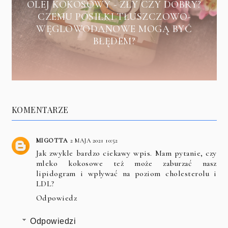
OLEJ KOKOSOWY - ZŁY CZY DOBRY?
CZEMU POSIŁKI TŁUSZCZOWO-
WĘGLOWODANOWE MOGĄ BYĆ
BŁĘDEM?
KOMENTARZE
MIGOTTA
2 MAJA 2021 10:52
Jak zwykle bardzo ciekawy wpis. Mam pytanie, czy
mleko kokosowe też może zaburzać nasz
lipidogram i wpływać na poziom cholesterolu i
LDL?
Odpowiedz
Odpowiedzi