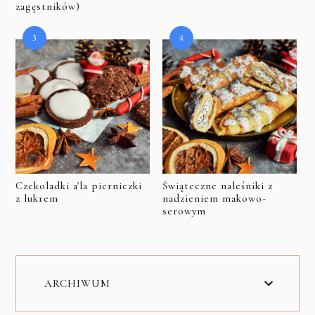
zagęstników)
Czekoladki a'la pierniczki
Świąteczne naleśniki z
z lukrem
nadzieniem makowo-
serowym
ARCHIWUM