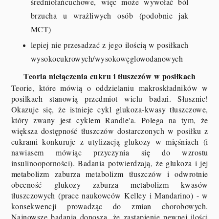
średniołańcuchowe, więc może wywołać ból
brzucha u wrażliwych osób (podobnie jak
MCT)
lepiej nie przesadzać z jego ilością w posiłkach
wysokocukrowych/wysokowęglowodanowych
Teoria niełączenia cukru i tłuszczów w posiłkach
Teorie, które mówią o oddzielaniu makroskładników w
posiłkach stanowią przedmiot wielu badań. Słusznie!
Okazuje się, że istnieje cykl glukoza-kwasy tłuszczowe,
który zwany jest cyklem Randle'a. Polega na tym, że
większa dostępność tłuszczów dostarczonych w posiłku z
cukrami konkuruje z utylizacją glukozy w mięśniach (i
nawiasem mówiąc przyczynia się do wzrostu
insulinooporności). Badania potwierdzają, że glukoza i jej
metabolizm zaburza metabolizm tłuszczów i odwrotnie
obecność glukozy zaburza metabolizm kwasów
tłuszczowych (prace naukowców Kelley i Mandarino) - w
konsekwencji prowadząc do zmian chorobowych.
Najnowsze badania donoszą, że zastąpienie pewnej ilości