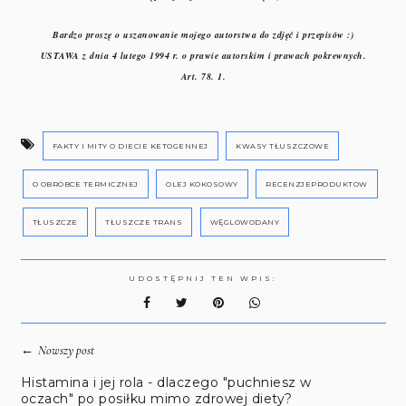
Bardzo proszę o uszanowanie mojego autorstwa do zdjęć i przepisów :)
USTAWA z dnia 4 lutego 1994 r. o prawie autorskim i prawach pokrewnych.
Art. 78. 1.
FAKTY I MITY O DIECIE KETOGENNEJ
KWASY TŁUSZCZOWE
O OBRÓBCE TERMICZNEJ
OLEJ KOKOSOWY
RECENZJEPRODUKTOW
TŁUSZCZE
TŁUSZCZE TRANS
WĘGLOWODANY
UDOSTĘPNIJ TEN WPIS:
←
Nowszy post
Histamina i jej rola - dlaczego "puchniesz w
oczach" po posiłku mimo zdrowej diety?