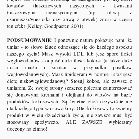
kwasów tłuszczowych nasyconych - kwasami
tłuszczowymi nienasyconymi (np. oliwą z
czarnuszki/wiesiołka czy oliwą z oliwek) znosi w części
ten efekt (Kelley, Goodpaster, 2001).
PODSUMOWANIE
: I ponownie natura pokazuje nam, że
umiar - to słowo klucz odnoszące się do każdego aspektu
naszego życia! Masz wysoki LDL lub jesz spore ilości
węglowodanów - odpuść duże ilości kokosa (a także duże
ilości masła i smalcu w przypadku posiłków
węglowodanowych). Masz lipidogram w normie i stosujesz
dietę niskowęglowodanową? Stosuj kokos, ale zawsze z
umiarem. Ze swojej strony szczerze polecam zainteresować
się domowymi kremami i olejkami do włosów na bazie
produktów kokosowych. Są świetne choć oczywiście nie
dla każdego typu włosów/skóry. Olej kokosowy to świetny
produkt w wielu dziedzinach życia, nie zawsze musi być
stosowany spożywczo. ALE ZAWSZE wybieramy
tłoczony na zimno!