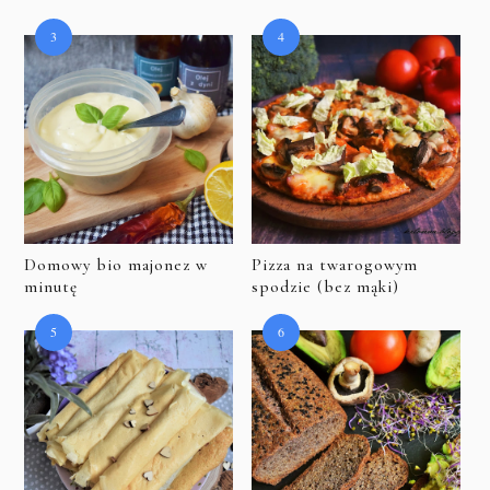
Domowy bio majonez w
Pizza na twarogowym
minutę
spodzie (bez mąki)