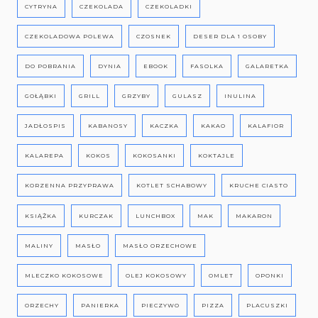
CYTRYNA
CZEKOLADA
CZEKOLADKI
CZEKOLADOWA POLEWA
CZOSNEK
DESER DLA 1 OSOBY
DO POBRANIA
DYNIA
EBOOK
FASOLKA
GALARETKA
GOŁĄBKI
GRILL
GRZYBY
GULASZ
INULINA
JADŁOSPIS
KABANOSY
KACZKA
KAKAO
KALAFIOR
KALAREPA
KOKOS
KOKOSANKI
KOKTAJLE
KORZENNA PRZYPRAWA
KOTLET SCHABOWY
KRUCHE CIASTO
KSIĄŻKA
KURCZAK
LUNCHBOX
MAK
MAKARON
MALINY
MASŁO
MASŁO ORZECHOWE
MLECZKO KOKOSOWE
OLEJ KOKOSOWY
OMLET
OPONKI
ORZECHY
PANIERKA
PIECZYWO
PIZZA
PLACUSZKI