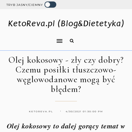
TRYB JASNY/CIEMNY
KetoReva.pl (Blog&Dietetyka)
Olej kokosowy - zły czy dobry?
Czemu posiłki tłuszczowo-
węglowodanowe mogą być
błędem?
KETOREVA.PL
4/30/2021 01:30:00 PM
Olej kokosowy to dalej gorący temat w