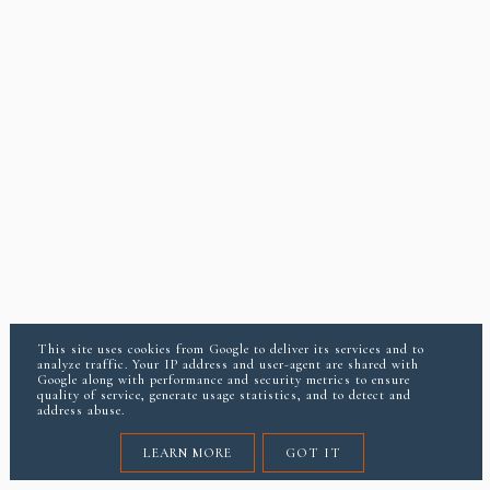
This site uses cookies from Google to deliver its services and to
analyze traffic. Your IP address and user-agent are shared with
Google along with performance and security metrics to ensure
quality of service, generate usage statistics, and to detect and
address abuse.
LEARN MORE
GOT IT