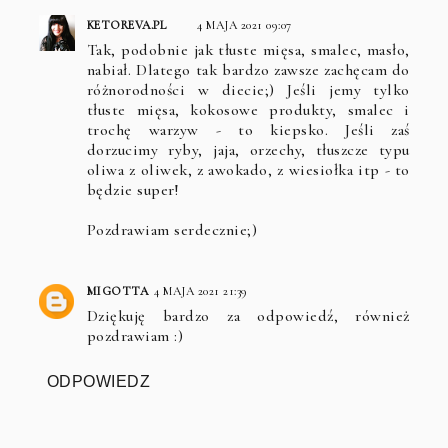
KETOREVA.PL
4 MAJA 2021 09:07
Tak, podobnie jak tłuste mięsa, smalec, masło,
nabiał. Dlatego tak bardzo zawsze zachęcam do
różnorodności w diecie;) Jeśli jemy tylko
tłuste mięsa, kokosowe produkty, smalec i
trochę warzyw - to kiepsko. Jeśli zaś
dorzucimy ryby, jaja, orzechy, tłuszcze typu
oliwa z oliwek, z awokado, z wiesiołka itp - to
będzie super!
Pozdrawiam serdecznie;)
MIGOTTA
4 MAJA 2021 21:39
Dziękuję bardzo za odpowiedź, również
pozdrawiam :)
ODPOWIEDZ