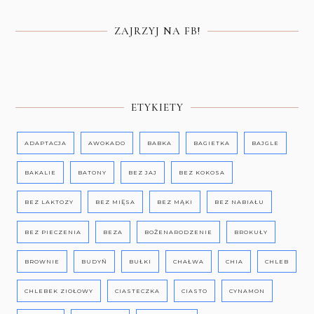
ZAJRZYJ NA FB!
ETYKIETY
ADAPTACJA
AWOKADO
BABKA
BAGIETKA
BAJGLE
BAKALIE
BATONY
BEZ JAJ
BEZ KOKOSA
BEZ LAKTOZY
BEZ MIĘSA
BEZ MĄKI
BEZ NABIAŁU
BEZ PIECZENIA
BEZA
BOŻENARODZENIE
BROKUŁY
BROWNIE
BUDYŃ
BUŁKI
CHAŁWA
CHIA
CHLEB
CHLEBEK ZIOŁOWY
CIASTECZKA
CIASTO
CYNAMON