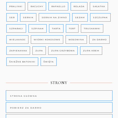
PRALINKI
RACUCHY
RAFAELLO
ROLADA
SAŁATKA
SER
SERNIK
SERNIK NA ZIMNO
SEZAM
SZCZUPAK
SZPARAGI
SZPINAK
TARTA
TORT
TRUSKAWKI
WIELKANOC
WIÓRKI KOKOSOWE
WOŁOWINA
ZA DARMO
ZAPIEKANKA
ZUPA
ZUPA GRZYBOWA
ZUPA KREM
ŚNIEŻNE BATONIKI
ŚWIĘTA
STRONY
STRONA GŁÓWNA
POBIERZ ZA DARMO