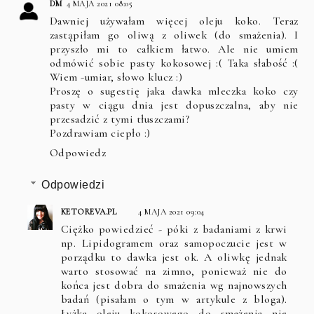
DM
4 MAJA 2021 08:05
Dawniej używałam więcej oleju koko. Teraz
zastąpiłam go oliwą z oliwek (do smażenia). I
przyszło mi to całkiem łatwo. Ale nie umiem
odmówić sobie pasty kokosowej :( Taka słabość :(
Wiem -umiar, słowo klucz :)
Proszę o sugestię jaka dawka mleczka koko czy
pasty w ciągu dnia jest dopuszczalna, aby nie
przesadzić z tymi tłuszczami?
Pozdrawiam ciepło :)
Odpowiedz
Odpowiedzi
KETOREVA.PL
4 MAJA 2021 09:04
Ciężko powiedzieć - póki z badaniami z krwi
np. Lipidogramem oraz samopoczucie jest w
porządku to dawka jest ok. A oliwkę jednak
warto stosować na zimno, ponieważ nie do
końca jest dobra do smażenia wg najnowszych
badań (pisałam o tym w artykule z bloga).
Łyżka oleju kokosowego do smażenia nie