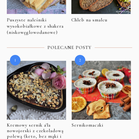
Puszyste naleśniki
Chleb na smalcu
wysokobiałkowe z shakera
(niskowęglowodanowe)
POLECANE POSTY
Kremowy sernik a'la
Sernikomaczki
nowojorski z czekoladową
polewą (keto, bez mąki i