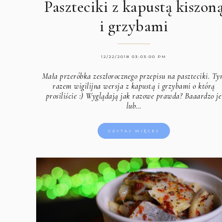
Paszteciki z kapustą kiszon
i grzybami
12/22/2018 03:03:00 PM
Mała przeróbka zeszłorocznego przepisu na paszteciki. T
razem wigilijna wersja z kapustą i grzybami o którą
prosiliście :) Wyglądają jak razowe prawda? Baaardzo je
lub…
CZYTAJ WIĘCEJ