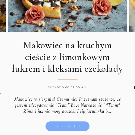
Makowiec na kruchym
cieście z limonkowym
lukrem i kleksami czekolady
8/17/2019 08:57:00 AM
ę
Makowiec w sierpniu? Czemu nie! Przyznam szczerze, że
jestem zdecydowanie "Team" Boże Narodzenie i "Team"
Zima i już nie mogę doczekać się jarmarku b…
CZYTAJ WIĘCEJ