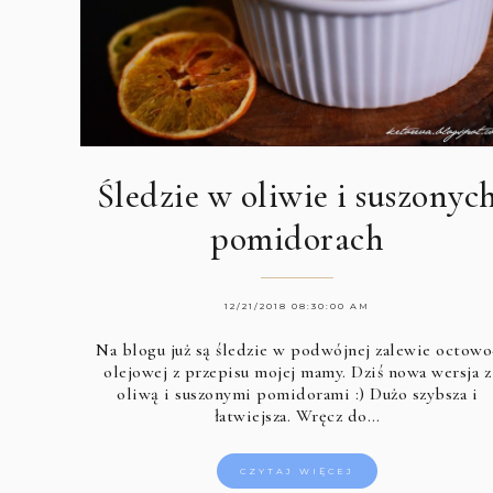
Śledzie w oliwie i suszonyc
pomidorach
12/21/2018 08:30:00 AM
Na blogu już są śledzie w podwójnej zalewie octowo
olejowej z przepisu mojej mamy. Dziś nowa wersja z
oliwą i suszonymi pomidorami :) Dużo szybsza i
łatwiejsza. Wręcz do…
CZYTAJ WIĘCEJ