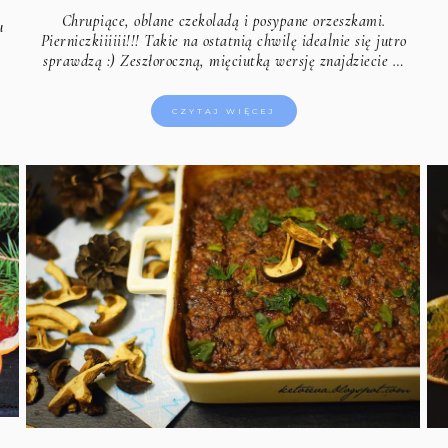
Chrupiące, oblane czekoladą i posypane orzeszkami.
u
Pierniczkiiiiii!!! Takie na ostatnią chwilę idealnie się jutro
sprawdzą :) Zeszłoroczną, mięciutką wersję
znajdziecie …
CZYTAJ WIĘCEJ