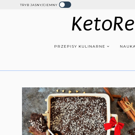
TRYB JASNY/CIEMNY
KetoRe
PRZEPISY KULINARNE
NAUKA