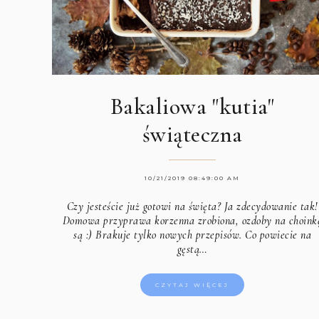
Bakaliowa "kutia"
świąteczna
10/21/2019 08:49:00 AM
Czy jesteście już gotowi na święta? Ja zdecydowanie tak!
Domowa przyprawa korzenna zrobiona, ozdoby na choink
są :) Brakuje tylko nowych przepisów. Co powiecie na
gęstą…
CZYTAJ WIĘCEJ