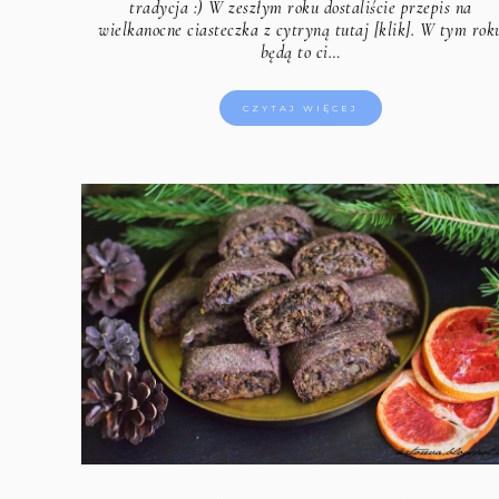
tradycja :) W zeszłym roku dostaliście przepis na
wielkanocne ciasteczka z cytryną tutaj [klik].
W tym rok
będą to ci…
CZYTAJ WIĘCEJ