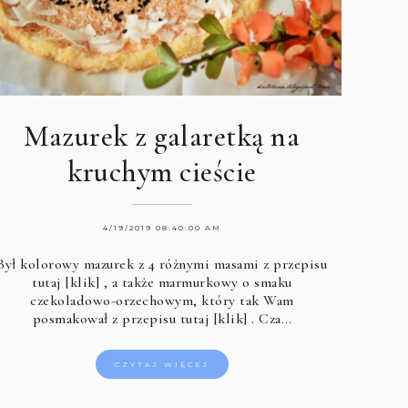
Mazurek z galaretką na
kruchym cieście
4/19/2019 08:40:00 AM
Był kolorowy mazurek z 4 różnymi masami z przepisu
tutaj [klik]
, a także marmurkowy o smaku
czekoladowo-orzechowym, który tak Wam
posmakował z przepisu
tutaj [klik]
. Cza…
CZYTAJ WIĘCEJ