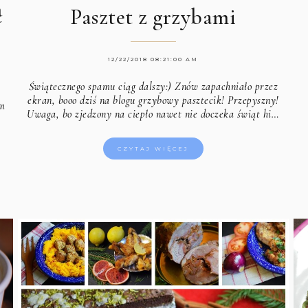
ą
Pasztet z grzybami
12/22/2018 08:21:00 AM
Świątecznego spamu ciąg dalszy:) Znów zapachniało przez
ekran, booo dziś na blogu grzybowy pasztecik! Przepyszny!
ym
Uwaga, bo zjedzony na ciepło nawet nie doczeka świąt hi…
CZYTAJ WIĘCEJ