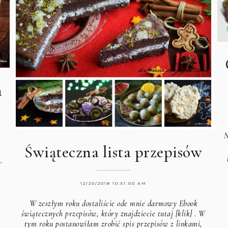
h
N
Świąteczna lista przepisów
-
12/20/2018 10:51:00 AM
W zeszłym roku dostaliście ode mnie darmowy Ebook
świątecznych przepisów, który znajdziecie
tutaj [klik]
. W
tym roku postanowiłam zrobić spis przepisów z linkami,