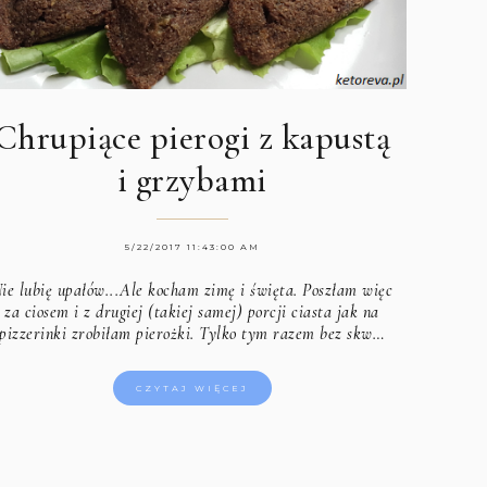
Chrupiące pierogi z kapustą
i grzybami
5/22/2017 11:43:00 AM
ie lubię upałów...Ale kocham zimę i święta. Poszłam więc
za ciosem i z drugiej (takiej samej) porcji ciasta jak na
pizzerinki zrobiłam pierożki. Tylko tym razem bez skw…
CZYTAJ WIĘCEJ