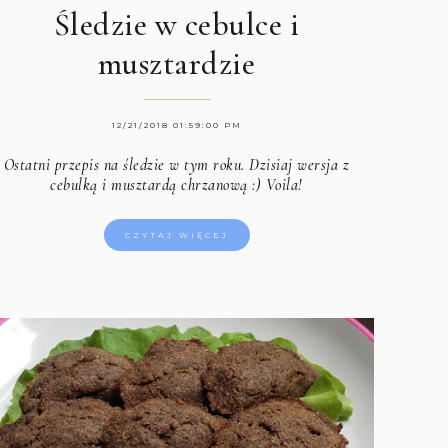
Śledzie w cebulce i
musztardzie
12/21/2018 01:59:00 PM
Ostatni przepis na śledzie w tym roku. Dzisiaj wersja z
cebulką i musztardą chrzanową :) Voila!
CZYTAJ WIĘCEJ