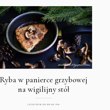
Ryba w panierce grzybowej
na wigilijny stół
12/22/2018 03:39:00 PM