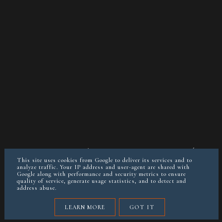
O MNIE
KONTAKT/WSPÓŁPRACA
POLITYKA PRYWATNOŚCI
POSTAW MI KAWĘ JEŚLI CHCESZ
This site uses cookies from Google to deliver its services and to
analyze traffic. Your IP address and user-agent are shared with
Google along with performance and security metrics to ensure
quality of service, generate usage statistics, and to detect and
instagram @keto__reva
address abuse.
COPYRIGHT ©
KETOREVA.PL (BLOG&DIETETYKA)
LEARN MORE
GOT IT
BLOG DESIGN:
KAROGRAFIA.PL