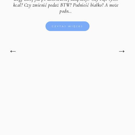
kcal? Czy zmienić podaż BTW? Podnieść białko? A może
podn…
CZYTAJ WIĘCEJ
←
→