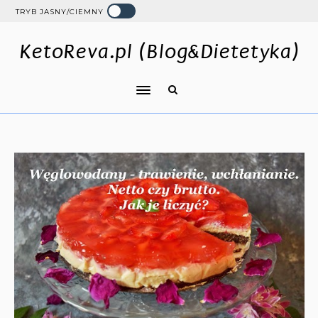
TRYB JASNY/CIEMNY
KetoReva.pl (Blog&Dietetyka)