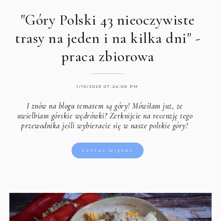
"Góry Polski 43 nieoczywiste
trasy na jeden i na kilka dni" -
praca zbiorowa
1/15/2023 07:24:00 PM
I znów na blogu tematem są góry! Mówiłam już, że
uwielbiam górskie wędrówki? Zerknijcie na recenzję tego
przewodnika jeśli wybieracie się w nasze polskie góry!
CZYTAJ WIĘCEJ