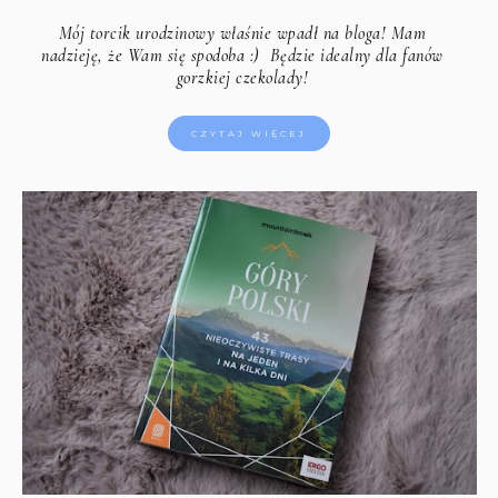
Mój torcik urodzinowy właśnie wpadł na bloga! Mam
nadzieję, że Wam się spodoba :) Będzie idealny dla fanów
gorzkiej czekolady!
CZYTAJ WIĘCEJ