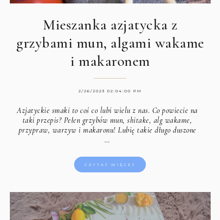
Mieszanka azjatycka z
grzybami mun, algami wakame
i makaronem
2/26/2023 02:04:00 PM
Azjatyckie smaki to coś co lubi wielu z nas. Co powiecie na
taki przepis? Pełen grzybów mun, shitake, alg wakame,
przypraw, warzyw i makaronu! Lubię takie długo duszone
…
CZYTAJ WIĘCEJ