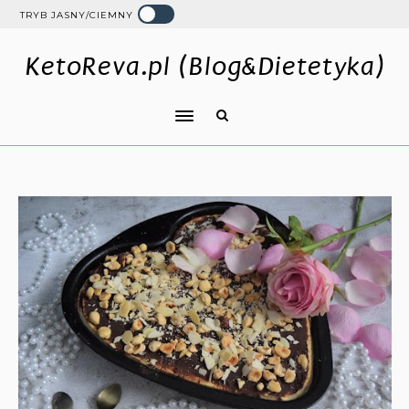
TRYB JASNY/CIEMNY
KetoReva.pl (Blog&Dietetyka)