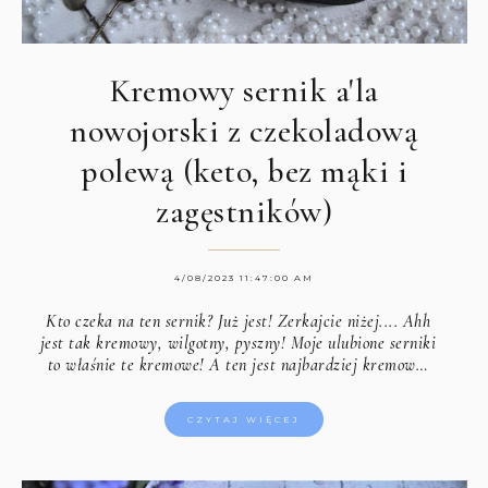
Kremowy sernik a'la
nowojorski z czekoladową
polewą (keto, bez mąki i
zagęstników)
4/08/2023 11:47:00 AM
Kto czeka na ten sernik? Już jest! Zerkajcie niżej.... Ahh
jest tak kremowy, wilgotny, pyszny! Moje ulubione serniki
to właśnie te kremowe! A ten jest najbardziej kremow…
CZYTAJ WIĘCEJ