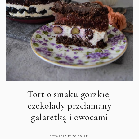
Tort o smaku gorzkiej
czekolady przełamany
galaretką i owocami
1/29/2023 12:36:00 PM