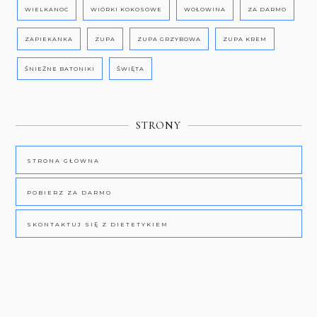
WIELKANOC
WIÓRKI KOKOSOWE
WOŁOWINA
ZA DARMO
ZAPIEKANKA
ZUPA
ZUPA GRZYBOWA
ZUPA KREM
ŚNIEŻNE BATONIKI
ŚWIĘTA
STRONY
STRONA GŁÓWNA
POBIERZ ZA DARMO
SKONTAKTUJ SIĘ Z DIETETYKIEM