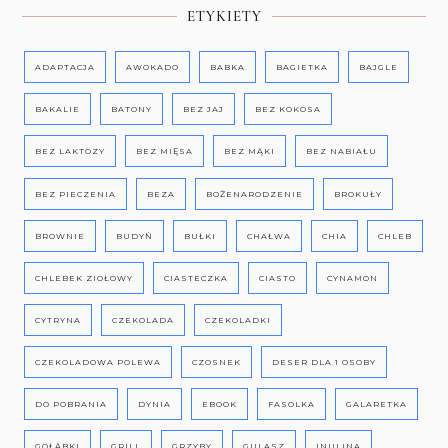
ETYKIETY
ADAPTACJA
AWOKADO
BABKA
BAGIETKA
BAJGLE
BAKALIE
BATONY
BEZ JAJ
BEZ KOKOSA
BEZ LAKTOZY
BEZ MIĘSA
BEZ MĄKI
BEZ NABIAŁU
BEZ PIECZENIA
BEZA
BOŻENARODZENIE
BROKUŁY
BROWNIE
BUDYŃ
BUŁKI
CHAŁWA
CHIA
CHLEB
CHLEBEK ZIOŁOWY
CIASTECZKA
CIASTO
CYNAMON
CYTRYNA
CZEKOLADA
CZEKOLADKI
CZEKOLADOWA POLEWA
CZOSNEK
DESER DLA 1 OSOBY
DO POBRANIA
DYNIA
EBOOK
FASOLKA
GALARETKA
GOŁĄBKI
GRILL
GRZYBY
GULASZ
INULINA