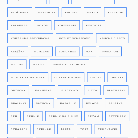
JADŁOSPIS
KABANOSY
KACZKA
KAKAO
KALAFIOR
KALAREPA
KOKOS
KOKOSANKI
KOKTAJLE
KORZENNA PRZYPRAWA
KOTLET SCHABOWY
KRUCHE CIASTO
KSIĄŻKA
KURCZAK
LUNCHBOX
MAK
MAKARON
MALINY
MASŁO
MASŁO ORZECHOWE
MLECZKO KOKOSOWE
OLEJ KOKOSOWY
OMLET
OPONKI
ORZECHY
PANIERKA
PIECZYWO
PIZZA
PLACUSZKI
PRALINKI
RACUCHY
RAFAELLO
ROLADA
SAŁATKA
SER
SERNIK
SERNIK NA ZIMNO
SEZAM
SZCZUPAK
SZPARAGI
SZPINAK
TARTA
TORT
TRUSKAWKI