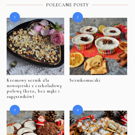
POLECANE POSTY
Kremowy sernik a'la
Sernikomaczki
nowojorski z czekoladową
polewą (keto, bez mąki i
zagęstników)