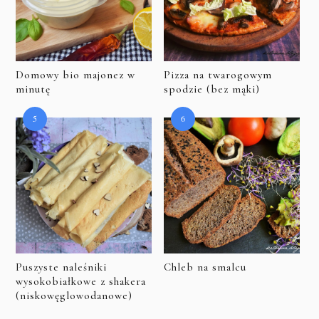
Domowy bio majonez w
Pizza na twarogowym
minutę
spodzie (bez mąki)
Puszyste naleśniki
Chleb na smalcu
wysokobiałkowe z shakera
(niskowęglowodanowe)