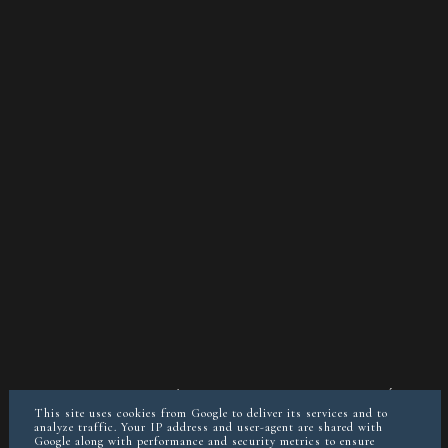
O MNIE
KONTAKT/WSPÓŁPRACA
POLITYKA PRYWATNOŚCI
POSTAW MI KAWĘ JEŚLI CHCESZ
This site uses cookies from Google to deliver its services and to
analyze traffic. Your IP address and user-agent are shared with
Google along with performance and security metrics to ensure