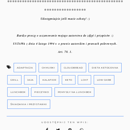
***********************************************
*****************
Udostępniajcie jeśli macie ochotę! :)
Bardzo proszę o uszanowanie mojego autorstwa do zdjęć i przepisów :)
USTAWA z dnia 4 lutego 1994 r. o prawie autorskim i prawach pokrewnych.
Art. 78. 1.
ADAPTACJA
CHMURKI
CLOUDBREAD
DIETA KETOGENNA
GRILL
JAJA
KALAFIOR
KETO
LCHF
LOW CARB
LUNCHBOX
PIECZYWO
POMYSŁY NA LUNCHBOX
ŚNIADANIA I PRZYSTAWKI
UDOSTĘPNIJ TEN WPIS: