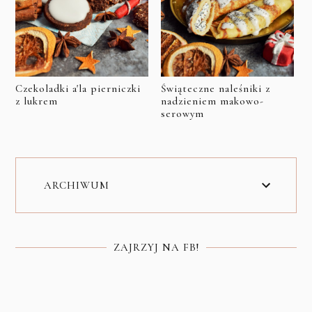
Czekoladki a'la pierniczki
Świąteczne naleśniki z
z lukrem
nadzieniem makowo-
serowym
ARCHIWUM
ZAJRZYJ NA FB!