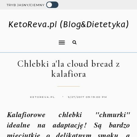
TRYB JASNY/CIEMNY
KetoReva.pl (Blog&Dietetyka)
Chlebki a'la cloud bread z
kalafiora
KETOREVA.PL
5/27/2017 09:19:00 PM
Kalafiorowe chlebki "chmurki"
idealne na adaptację! Są bardzo
mięciutkie o delikatnym smaku, a