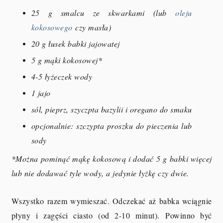
25 g smalcu ze skwarkami (lub
oleju
kokosowego
czy masła)
20 g łusek babki jajowatej
5 g mąki kokosowej*
4-5 łyżeczek wody
1 jajo
sól, pieprz, szyczpta bazylii i oregano do smaku
opcjonalnie: szczypta proszku do pieczenia lub
sody
*Można pominąć mąkę kokosową i dodać 5 g babki więcej
lub nie dodawać tyle wody, a jedynie łyżkę czy dwie.
Wszystko razem wymieszać. Odczekać aż babka wciągnie
płyny i zagęści ciasto (od 2-10 minut).
Powinno być