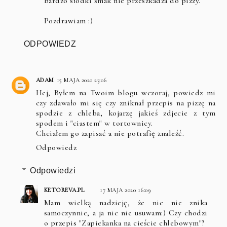
bardzo słodki smak nie przeszkadza do pizzy.
Pozdrawiam :)
ODPOWIEDZ
ADAM
15 MAJA 2020 23:06
Hej, Byłem na Twoim blogu wczoraj, powiedz mi
czy zdawało mi się czy zniknał przepis na pizzę na
spodzie z chleba, kojarzę jakieś zdjecie z tym
spodem i "ciastem" w tortownicy.
Chciałem go zapisać a nie potrafię znaleźć.
Odpowiedz
Odpowiedzi
KETOREVA.PL
17 MAJA 2020 16:09
Mam wielką nadzieję, że nic nie znika
samoczynnie, a ja nic nie usuwam:) Czy chodzi
o przepis "Zapiekanka na cieście chlebowym"?