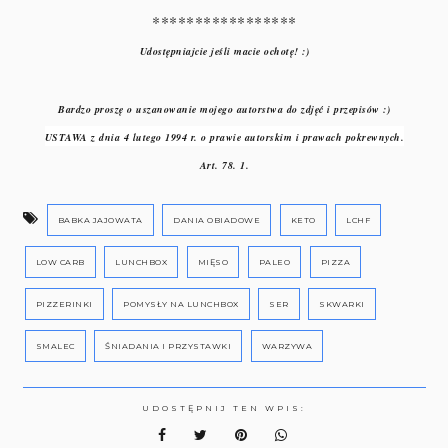
*****************
Udostępniajcie jeśli macie ochotę! :)
Bardzo proszę o uszanowanie mojego autorstwa do zdjęć i przepisów :)
USTAWA z dnia 4 lutego 1994 r. o prawie autorskim i prawach pokrewnych.
Art. 78. 1.
BABKA JAJOWATA
DANIA OBIADOWE
KETO
LCHF
LOW CARB
LUNCHBOX
MIĘSO
PALEO
PIZZA
PIZZERINKI
POMYSŁY NA LUNCHBOX
SER
SKWARKI
SMALEC
ŚNIADANIA I PRZYSTAWKI
WARZYWA
UDOSTĘPNIJ TEN WPIS: