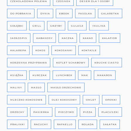
CZEKOLADOWA POLEWA
CZOSNEK
DESER DLA 1 OSOBY
DO POBRANIA
DYNIA
EBOOK
FASOLKA
GALARETKA
GOŁĄBKI
GRILL
GRZYBY
GULASZ
INULINA
JADŁOSPIS
KABANOSY
KACZKA
KAKAO
KALAFIOR
KALAREPA
KOKOS
KOKOSANKI
KOKTAJLE
KORZENNA PRZYPRAWA
KOTLET SCHABOWY
KRUCHE CIASTO
KSIĄŻKA
KURCZAK
LUNCHBOX
MAK
MAKARON
MALINY
MASŁO
MASŁO ORZECHOWE
MLECZKO KOKOSOWE
OLEJ KOKOSOWY
OMLET
OPONKI
ORZECHY
PANIERKA
PIECZYWO
PIZZA
PLACUSZKI
PRALINKI
RACUCHY
RAFAELLO
ROLADA
SAŁATKA