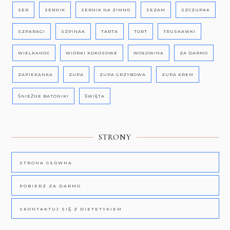
SER
SERNIK
SERNIK NA ZIMNO
SEZAM
SZCZUPAK
SZPARAGI
SZPINAK
TARTA
TORT
TRUSKAWKI
WIELKANOC
WIÓRKI KOKOSOWE
WOŁOWINA
ZA DARMO
ZAPIEKANKA
ZUPA
ZUPA GRZYBOWA
ZUPA KREM
ŚNIEŻNE BATONIKI
ŚWIĘTA
STRONY
STRONA GŁÓWNA
POBIERZ ZA DARMO
SKONTAKTUJ SIĘ Z DIETETYKIEM