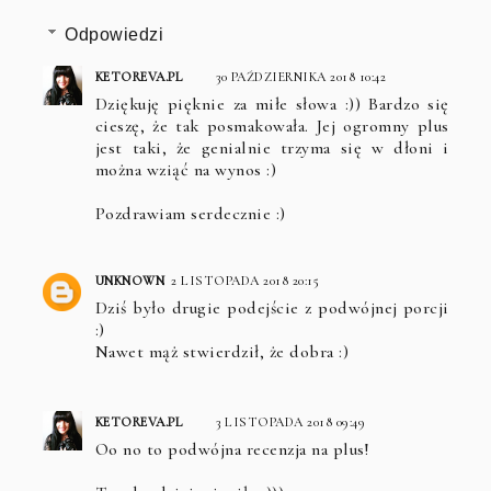
Odpowiedzi
KETOREVA.PL
30 PAŹDZIERNIKA 2018 10:42
Dziękuję pięknie za miłe słowa :)) Bardzo się
cieszę, że tak posmakowała. Jej ogromny plus
jest taki, że genialnie trzyma się w dłoni i
można wziąć na wynos :)
Pozdrawiam serdecznie :)
UNKNOWN
2 LISTOPADA 2018 20:15
Dziś było drugie podejście z podwójnej porcji
:)
Nawet mąż stwierdził, że dobra :)
KETOREVA.PL
3 LISTOPADA 2018 09:49
Oo no to podwójna recenzja na plus!