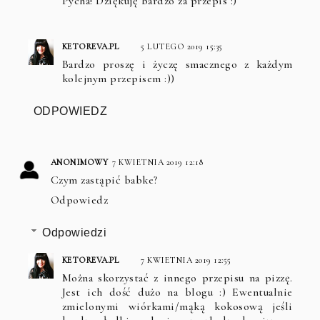
Pycha! Dziękuję bardzo za przepis :)
KETOREVA.PL
5 LUTEGO 2019 15:35
Bardzo proszę i życzę smacznego z każdym
kolejnym przepisem :))
ODPOWIEDZ
ANONIMOWY
7 KWIETNIA 2019 12:18
Czym zastąpić babke?
Odpowiedz
Odpowiedzi
KETOREVA.PL
7 KWIETNIA 2019 12:55
Można skorzystać z innego przepisu na pizzę.
Jest ich dość dużo na blogu :) Ewentualnie
zmielonymi wiórkami/mąką kokosową jeśli