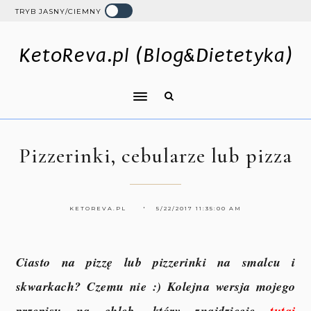
TRYB JASNY/CIEMNY
KetoReva.pl (Blog&Dietetyka)
Pizzerinki, cebularze lub pizza
KETOREVA.PL
5/22/2017 11:35:00 AM
Ciasto na pizzę lub pizzerinki na smalcu i
skwarkach? Czemu nie :) Kolejna wersja mojego
przepisu na chleb, który znajdziecie
tutaj