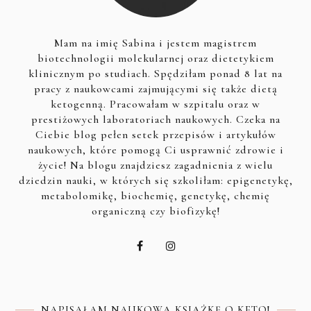
Mam na imię Sabina i jestem magistrem
biotechnologii molekularnej oraz dietetykiem
klinicznym po studiach. Spędziłam ponad 8 lat na
pracy z naukowcami zajmującymi się także dietą
ketogenną. Pracowałam w szpitalu oraz w
prestiżowych laboratoriach naukowych. Czeka na
Ciebie blog pełen setek przepisów i artykułów
naukowych, które pomogą Ci usprawnić zdrowie i
życie! Na blogu znajdziesz zagadnienia z wielu
dziedzin nauki, w których się szkoliłam: epigenetykę,
metabolomikę, biochemię, genetykę, chemię
organiczną czy biofizykę!
NAPISAŁAM NAUKOWĄ KSIĄŻKĘ O KETO!