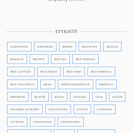
ETYKIETY
ADAPTACJA
AWOKADO
BABKA
BAGIETKA
BAJGLE
BAKALIE
BATONY
BEZ JAJ
BEZ KOKOSA
BEZ LAKTOZY
BEZ MIĘSA
BEZ MĄKI
BEZ NABIAŁU
BEZ PIECZENIA
BEZA
BOŻENARODZENIE
BROKUŁY
BROWNIE
BUDYŃ
BUŁKI
CHAŁWA
CHIA
CHLEB
CHLEBEK ZIOŁOWY
CIASTECZKA
CIASTO
CYNAMON
CYTRYNA
CZEKOLADA
CZEKOLADKI