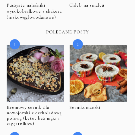
Puszyste naleśniki
Chleb na smalcu
wysokobiałkowe z shakera
(niskowęglowodanowe)
POLECANE POSTY
Kremowy sernik a'la
Sernikomaczki
nowojorski z czekoladową
polewą (keto, bez mąki i
zagęstników)