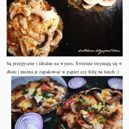
Są przepyszne i idealne na wynos. Świetnie trzymają się w
dłoni i można je zapakować w papier czy folię na lunch :)