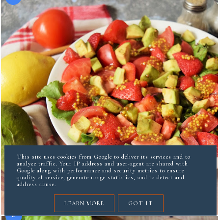
This site uses cookies from Google to deliver its services and to
analyze traffic. Your IP address and user-agent are shared with
SAŁATKA GRILLOWA Z TRUSKAWKAMI I
Google along with performance and security metrics to ensure
quality of service, generate usage statistics, and to detect and
MUSZTARDĄ FRANCUSKĄ
address abuse.
LEARN MORE
GOT IT