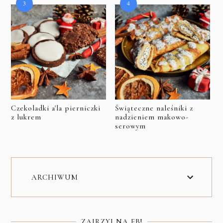
Czekoladki a'la pierniczki
Świąteczne naleśniki z
z lukrem
nadzieniem makowo-
serowym
ARCHIWUM
ZAJRZYJ NA FB!