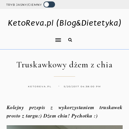
TRYB JASNY/CIEMNY
KetoReva.pl (Blog&Dietetyka)
Truskawkowy dżem z chia
KETOREVA.PL
5/20/2017 04:38:00 PM
Kolejny przepis z wykorzystaniem truskawek
prosto z targu:) Dżem chia! Pychotka :)