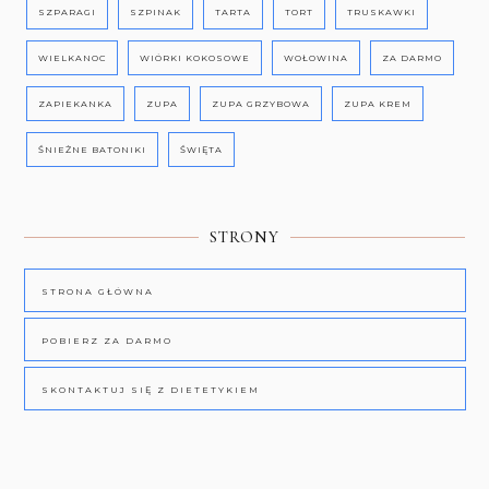
SZPARAGI
SZPINAK
TARTA
TORT
TRUSKAWKI
WIELKANOC
WIÓRKI KOKOSOWE
WOŁOWINA
ZA DARMO
ZAPIEKANKA
ZUPA
ZUPA GRZYBOWA
ZUPA KREM
ŚNIEŻNE BATONIKI
ŚWIĘTA
STRONY
STRONA GŁÓWNA
POBIERZ ZA DARMO
SKONTAKTUJ SIĘ Z DIETETYKIEM