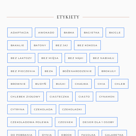
ETYKIETY
ADAPTACJA
AWOKADO
BABKA
BAGIETKA
BAJGLE
BAKALIE
BATONY
BEZ JAJ
BEZ KOKOSA
BEZ LAKTOZY
BEZ MIĘSA
BEZ MĄKI
BEZ NABIAŁU
BEZ PIECZENIA
BEZA
BOŻENARODZENIE
BROKUŁY
BROWNIE
BUDYŃ
BUŁKI
CHAŁWA
CHIA
CHLEB
CHLEBEK ZIOŁOWY
CIASTECZKA
CIASTO
CYNAMON
CYTRYNA
CZEKOLADA
CZEKOLADKI
CZEKOLADOWA POLEWA
CZOSNEK
DESER DLA 1 OSOBY
DO POBRANIA
DYNIA
EBOOK
FASOLKA
GALARETKA