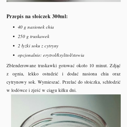
Przepis na słoiczek 300ml:
40 g nasionek chia
250 g truskawek
2 łyżki soku z cytryny
opcjonalnie: erytrol/ksylitol/stewia
Zblenderowane truskawki gotować około 10 minut. Zdjąć
z ognia, lekko ostudzić i dodać nasiona chia oraz
cytrynowy sok. Wymieszać. Przelać do słoiczka, schłodzić
w lodówce i zjeść w ciągu kilku dni.