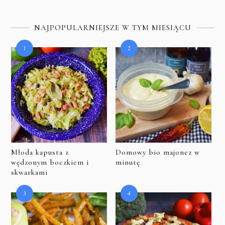
NAJPOPULARNIEJSZE W TYM MIESIĄCU
Młoda kapusta z
Domowy bio majonez w
wędzonym boczkiem i
minutę
skwarkami