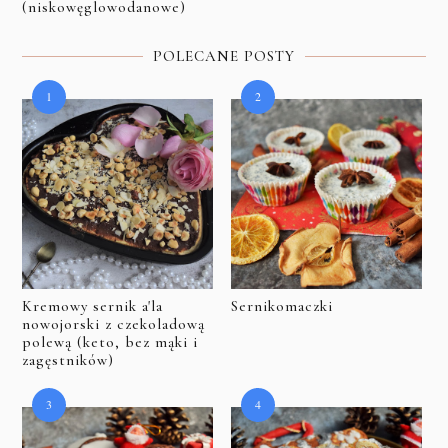
(niskowęglowodanowe)
POLECANE POSTY
Kremowy sernik a'la
Sernikomaczki
nowojorski z czekoladową
polewą (keto, bez mąki i
zagęstników)