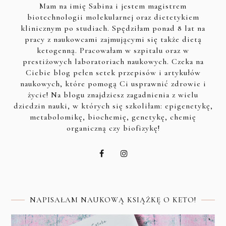
Mam na imię Sabina i jestem magistrem
biotechnologii molekularnej oraz dietetykiem
klinicznym po studiach. Spędziłam ponad 8 lat na
pracy z naukowcami zajmującymi się także dietą
ketogenną. Pracowałam w szpitalu oraz w
prestiżowych laboratoriach naukowych. Czeka na
Ciebie blog pełen setek przepisów i artykułów
naukowych, które pomogą Ci usprawnić zdrowie i
życie! Na blogu znajdziesz zagadnienia z wielu
dziedzin nauki, w których się szkoliłam: epigenetykę,
metabolomikę, biochemię, genetykę, chemię
organiczną czy biofizykę!
NAPISAŁAM NAUKOWĄ KSIĄŻKĘ O KETO!