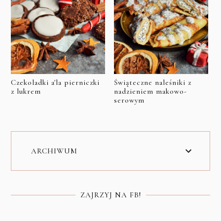
Czekoladki a'la pierniczki
Świąteczne naleśniki z
z lukrem
nadzieniem makowo-
serowym
ARCHIWUM
ZAJRZYJ NA FB!