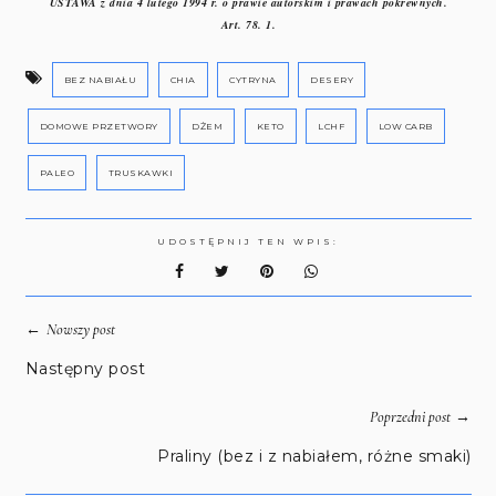
USTAWA z dnia 4 lutego 1994 r. o prawie autorskim i prawach pokrewnych.
Art. 78. 1.
BEZ NABIAŁU
CHIA
CYTRYNA
DESERY
DOMOWE PRZETWORY
DŻEM
KETO
LCHF
LOW CARB
PALEO
TRUSKAWKI
UDOSTĘPNIJ TEN WPIS:
←
Nowszy post
Następny post
→
Poprzedni post
Praliny (bez i z nabiałem, różne smaki)