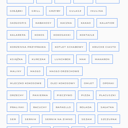
GOŁĄBKI
GRILL
GRZYBY
GULASZ
INULINA
JADŁOSPIS
KABANOSY
KACZKA
KAKAO
KALAFIOR
KALAREPA
KOKOS
KOKOSANKI
KOKTAJLE
KORZENNA PRZYPRAWA
KOTLET SCHABOWY
KRUCHE CIASTO
KSIĄŻKA
KURCZAK
LUNCHBOX
MAK
MAKARON
MALINY
MASŁO
MASŁO ORZECHOWE
MLECZKO KOKOSOWE
OLEJ KOKOSOWY
OMLET
OPONKI
ORZECHY
PANIERKA
PIECZYWO
PIZZA
PLACUSZKI
PRALINKI
RACUCHY
RAFAELLO
ROLADA
SAŁATKA
SER
SERNIK
SERNIK NA ZIMNO
SEZAM
SZCZUPAK