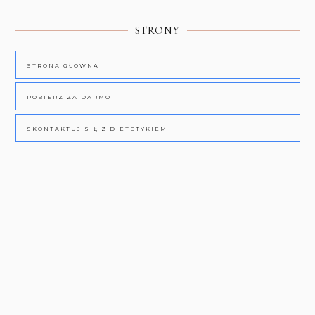
STRONY
STRONA GŁÓWNA
POBIERZ ZA DARMO
SKONTAKTUJ SIĘ Z DIETETYKIEM