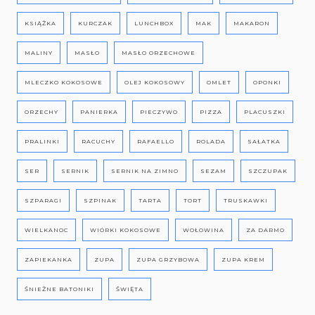
KSIĄŻKA
KURCZAK
LUNCHBOX
MAK
MAKARON
MALINY
MASŁO
MASŁO ORZECHOWE
MLECZKO KOKOSOWE
OLEJ KOKOSOWY
OMLET
OPONKI
ORZECHY
PANIERKA
PIECZYWO
PIZZA
PLACUSZKI
PRALINKI
RACUCHY
RAFAELLO
ROLADA
SAŁATKA
SER
SERNIK
SERNIK NA ZIMNO
SEZAM
SZCZUPAK
SZPARAGI
SZPINAK
TARTA
TORT
TRUSKAWKI
WIELKANOC
WIÓRKI KOKOSOWE
WOŁOWINA
ZA DARMO
ZAPIEKANKA
ZUPA
ZUPA GRZYBOWA
ZUPA KREM
ŚNIEŻNE BATONIKI
ŚWIĘTA