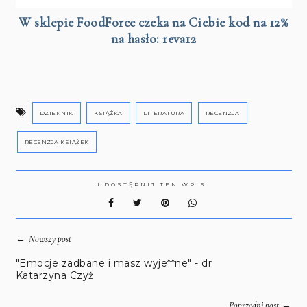
W sklepie FoodForce czeka na Ciebie kod na 12%
na hasło: reva12
DZIENNIK
KSIĄŻKA
LITERATURA
RECENZJA
RECENZJA KSIĄŻEK
UDOSTĘPNIJ TEN WPIS:
←
Nowszy post
"Emocje zadbane i masz wyje**ne" - dr
Katarzyna Czyż
→
Poprzedni post