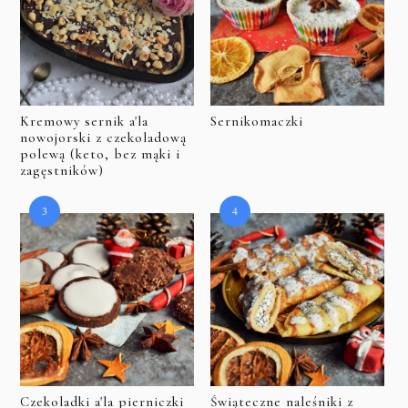
Kremowy sernik a'la
Sernikomaczki
nowojorski z czekoladową
polewą (keto, bez mąki i
zagęstników)
Czekoladki a'la pierniczki
Świąteczne naleśniki z