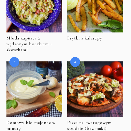
Młoda kapusta z
Frytki z kalarepy
wędzonym boczkiem i
skwarkami
Domowy bio majonez w
Pizza na twarogowym
minutę
spodzie (bez mąki)