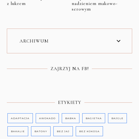
z lukrem
nadzieniem makowo-
serowym
ARCHIWUM
ZAJRZYJ NA FB!
ETYKIETY
ADAPTACJA
AWOKADO
BABKA
BAGIETKA
BAJGLE
BAKALIE
BATONY
BEZ JAJ
BEZ KOKOSA