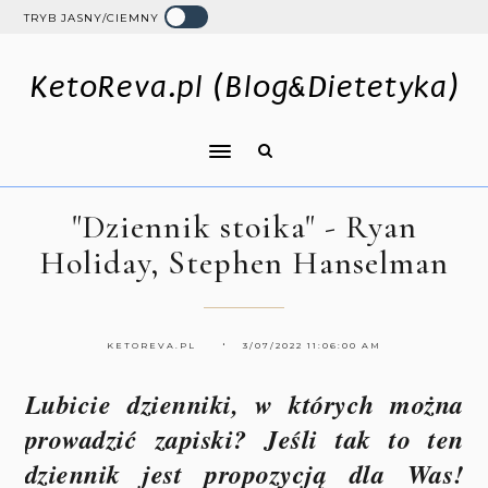
TRYB JASNY/CIEMNY
KetoReva.pl (Blog&Dietetyka)
"Dziennik stoika" - Ryan
Holiday, Stephen Hanselman
KETOREVA.PL
3/07/2022 11:06:00 AM
Lubicie dzienniki, w których można
prowadzić zapiski? Jeśli tak to ten
dziennik jest propozycją dla Was!