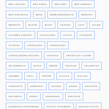
BEZ LAKTOZY
BEZ MIĘSA
BEZ MĄKI
BEZ NABIAŁU
BEZ PIECZENIA
BEZA
BOŻENARODZENIE
BROKUŁY
BROWNIE
BUDYŃ
BUŁKI
CHAŁWA
CHIA
CHLEB
CHLEBEK ZIOŁOWY
CIASTECZKA
CIASTO
CYNAMON
CYTRYNA
CZEKOLADA
CZEKOLADKI
CZEKOLADOWA POLEWA
CZOSNEK
DESER DLA 1 OSOBY
DO POBRANIA
DYNIA
EBOOK
FASOLKA
GALARETKA
GOŁĄBKI
GRILL
GRZYBY
GULASZ
INULINA
JADŁOSPIS
KABANOSY
KACZKA
KAKAO
KALAFIOR
KALAREPA
KOKOS
KOKOSANKI
KOKTAJLE
KORZENNA PRZYPRAWA
KOTLET SCHABOWY
KRUCHE CIASTO