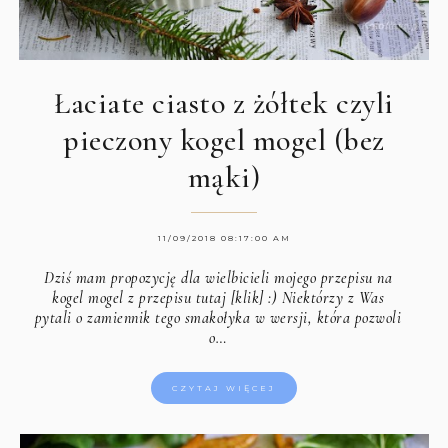
Łaciate ciasto z żółtek czyli
pieczony kogel mogel (bez
mąki)
11/09/2018 08:17:00 AM
Dziś mam propozycję dla wielbicieli mojego przepisu na
kogel mogel z przepisu tutaj [klik]
:) Niektórzy z Was
pytali o zamiennik tego smakołyka w wersji, która pozwoli
o…
CZYTAJ WIĘCEJ