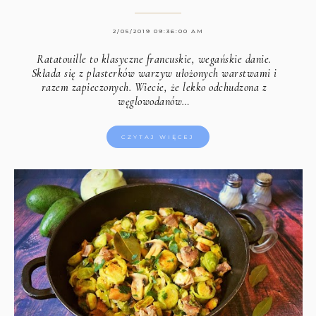
2/05/2019 09:36:00 AM
Ratatouille to klasyczne francuskie, wegańskie danie.
Składa się z plasterków warzyw ułożonych warstwami i
razem zapieczonych. Wiecie, że lekko odchudzona z
węglowodanów…
CZYTAJ WIĘCEJ