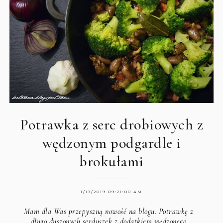
Potrawka z serc drobiowych z
wędzonym podgardle i
brokułami
1/13/2019 09:21:00 AM
Mam dla Was przepyszną nowość na blogu. Potrawkę z
długo duszonych serduszek z dodatkiem wędzonego