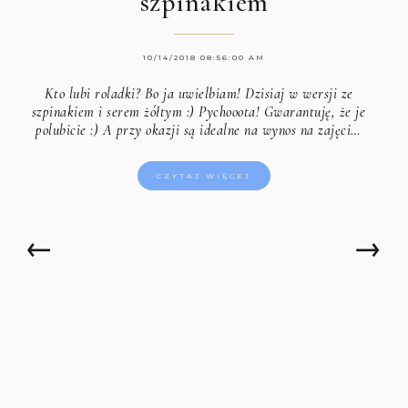
szpinakiem
10/14/2018 08:56:00 AM
Kto lubi roladki? Bo ja uwielbiam! Dzisiaj w wersji ze
szpinakiem i serem żółtym :) Pychooota! Gwarantuję, że je
polubicie :) A przy okazji są idealne na wynos na zajęci…
CZYTAJ WIĘCEJ
←
→