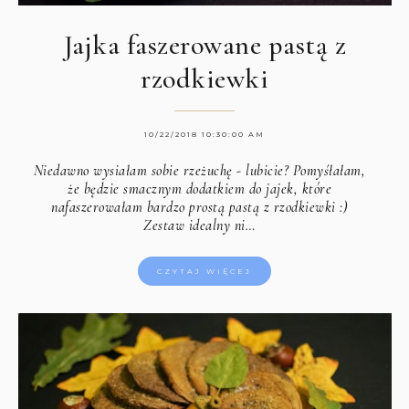
Jajka faszerowane pastą z
rzodkiewki
10/22/2018 10:30:00 AM
Niedawno wysiałam sobie rzeżuchę - lubicie? Pomyśłałam,
że będzie smacznym dodatkiem do jajek, które
nafaszerowałam bardzo prostą pastą z rzodkiewki :)
Zestaw idealny ni…
CZYTAJ WIĘCEJ