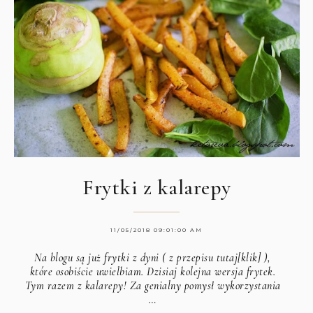
Frytki z kalarepy
11/05/2018 09:01:00 AM
Na blogu są już frytki z dyni (
z przepisu tutaj[klik]
),
które osobiście uwielbiam. Dzisiaj kolejna wersja frytek.
Tym razem z kalarepy! Za genialny pomysł wykorzystania
…