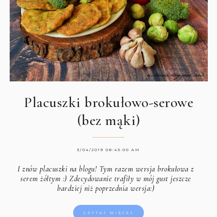
Placuszki brokułowo-serowe
(bez mąki)
3/04/2019 08:43:00 AM
I znów placuszki na blogu! Tym razem wersja brokułowa z
serem żółtym :) Zdecydowanie trafiły w mój gust jeszcze
bardziej niż poprzednia wersja:)
CZYTAJ WIĘCEJ