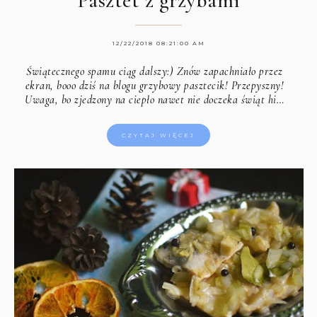
Pasztet z grzybami
12/22/2018 08:21:00 AM
Świątecznego spamu ciąg dalszy:) Znów zapachniało przez
ekran, booo dziś na blogu grzybowy pasztecik! Przepyszny!
Uwaga, bo zjedzony na ciepło nawet nie doczeka świąt hi…
CZYTAJ WIĘCEJ