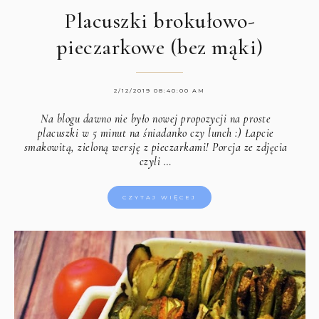
Placuszki brokułowo-
pieczarkowe (bez mąki)
2/12/2019 08:40:00 AM
Na blogu dawno nie było nowej propozycji na proste
placuszki w 5 minut na śniadanko czy lunch :) Łapcie
smakowitą, zieloną wersję z pieczarkami! Porcja ze zdjęcia
czyli …
CZYTAJ WIĘCEJ