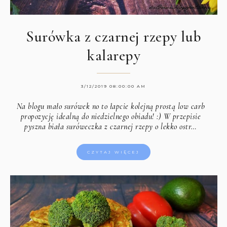
Surówka z czarnej rzepy lub
kalarepy
3/12/2019 08:00:00 AM
Na blogu mało surówek no to łapcie kolejną prostą low carb
propozycję idealną do niedzielnego obiadu! :) W przepisie
pyszna biała suróweczka z czarnej rzepy o lekko ostr…
CZYTAJ WIĘCEJ