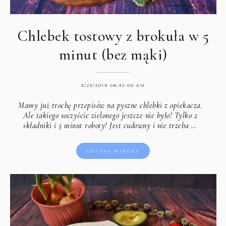
Chlebek tostowy z brokuła w 5
minut (bez mąki)
3/23/2019 08:32:00 AM
Mamy już trochę przepisów na pyszne chlebki z opiekacza.
Ale takiego soczyście zielonego jeszcze nie było! Tylko 2
składniki i 5 minut roboty! Jest cudowny i nie trzeba …
CZYTAJ WIĘCEJ