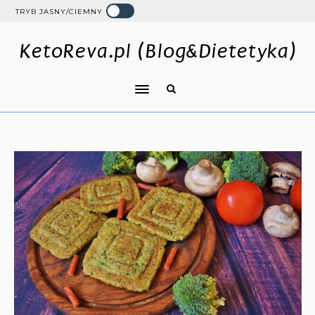
TRYB JASNY/CIEMNY
KetoReva.pl (Blog&Dietetyka)