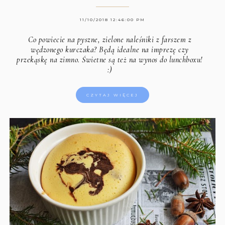
11/10/2018 12:46:00 PM
Co powiecie na pyszne, zielone naleśniki z farszem z
wędzonego kurczaka? Będą idealne na imprezę czy
przekąskę na zimno. Świetne są też na wynos do lunchboxu!
:)
CZYTAJ WIĘCEJ