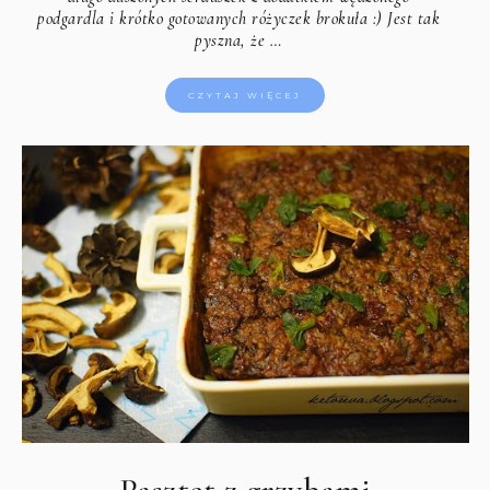
podgardla i krótko gotowanych różyczek brokuła :) Jest tak
pyszna, że …
CZYTAJ WIĘCEJ