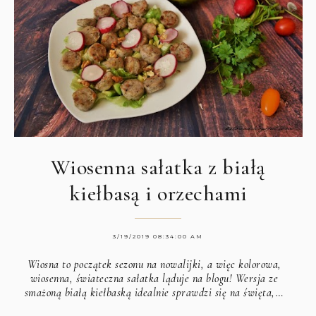
Wiosenna sałatka z białą
kiełbasą i orzechami
3/19/2019 08:34:00 AM
Wiosna to początek sezonu na nowalijki, a więc kolorowa,
wiosenna, świateczna sałatka ląduje na blogu! Wersja ze
smażoną białą kiełbaską idealnie sprawdzi się na święta,…