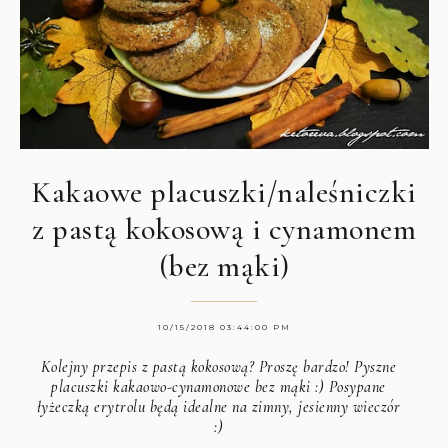
Kakaowe placuszki/naleśniczki
z pastą kokosową i cynamonem
(bez mąki)
10/15/2018 03:44:00 PM
Kolejny przepis z pastą kokosową? Proszę bardzo! Pyszne
placuszki kakaowo-cynamonowe bez mąki :) Posypane
łyżeczką erytrolu będą idealne na zimny, jesienny wieczór
:)