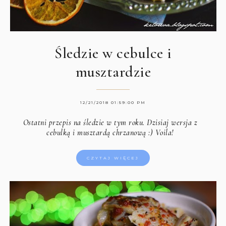
Śledzie w cebulce i
musztardzie
12/21/2018 01:59:00 PM
Ostatni przepis na śledzie w tym roku. Dzisiaj wersja z
cebulką i musztardą chrzanową :) Voila!
CZYTAJ WIĘCEJ