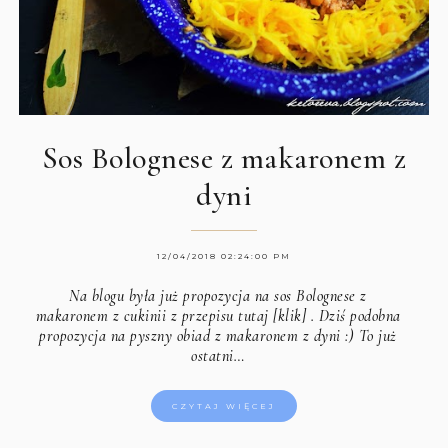
Sos Bolognese z makaronem z
dyni
12/04/2018 02:24:00 PM
Na blogu była już propozycja na sos Bolognese z
makaronem z cukinii z
przepisu tutaj [klik]
. Dziś podobna
propozycja na pyszny obiad z makaronem z dyni :) To już
ostatni…
CZYTAJ WIĘCEJ