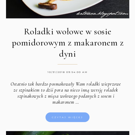
Roladki wołowe w sosie
pomidorowym z makaronem z
dyni
10/31/2018 09:54:00 AM
Ostatnio tak bardzo posmakowały Wam roladki wieprzowe
ze szpinakiem to dziś pora na nieco inną wersję roladek
szpinakowych z mięsa wołowego podanych z sosem i
makaronem …
CZYTAJ WIĘCEJ