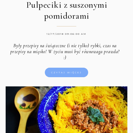
Pulpeciki z suszonymi
pomidorami
12/17/2018 09:06:00 AM
Były przepisy na świąteczne (i nie tylko) rybki, czas na
przepisy na mięsko! W życiu musi być równowaga prawda?
:)
CZYTAJ WIĘCEJ