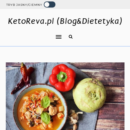
TRYB JASNY/CIEMNY
KetoReva.pl (Blog&Dietetyka)