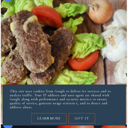
This site uses cookies from Google to deliver its services and to
analyze traffic. Your IP address and user-agent are shared with
Google along with performance and security metrics to ensure
quality of service, generate usage statistics, and to detect and
ROLADKI WOŁOWE Z SEREM I BAZYLIĄ
address abuse.
LEARN MORE
GOT IT