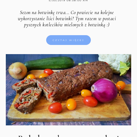
5/30/2019 08:38:00 AM
Sezon na botwinkę trwa... Co powiecie na kolejne
wykorzystanie liści botwinki? Tym razem w postaci
pysznych kotlecików mielonych z botwinką :)
CZYTAJ WIĘCEJ