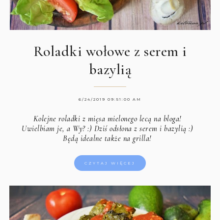
Roladki wołowe z serem i
bazylią
6/24/2019 09:51:00 AM
Kolejne roladki z mięsa mielonego lecą na bloga!
Uwielbiam je, a Wy? :) Dziś odsłona z serem i bazylią :)
Będą idealne także na grilla!
CZYTAJ WIĘCEJ