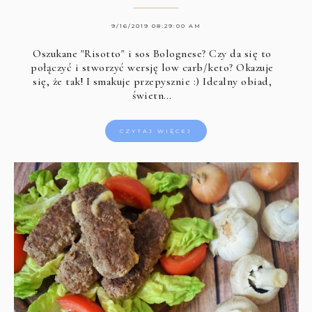
9/16/2019 08:29:00 AM
Oszukane "Risotto" i sos Bolognese? Czy da się to
połączyć i stworzyć wersję low carb/keto? Okazuje
się, że tak! I smakuje przepysznie :) Idealny obiad,
świetn…
CZYTAJ WIĘCEJ