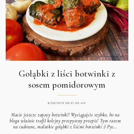
Gołąbki z liści botwinki z
sosem pomidorowym
6/03/2019 08:31:00 AM
Macie jeszcze zapasy botwinki? Wyciągajcie szybko, bo na
bloga właśnie trafił kolejny przepyszny przepis! Tym razem
na cudowne, malutkie gołąbki z liśćmi botwinki :) Pyc…