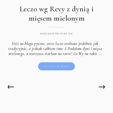
Leczo wg Revy z dynią i
mięsem mielonym
9/02/2018 09:19:00 AM
Dziś na blogu pyszne, ostre leczo zrobione podobnie jak
tradycyjnie, a jednak całkiem inne :) Dodałam dyni i mięsa
mielonego, a warzywa starłam na tarce! Co Wy na takie …
CZYTAJ WIĘCEJ
←
→