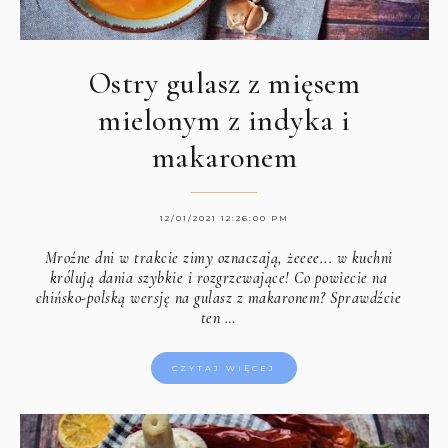
Ostry gulasz z mięsem
mielonym z indyka i
makaronem
12/01/2021 12:26:00 PM
Mroźne dni w trakcie zimy oznaczają, żeeee... w kuchni
królują dania szybkie i rozgrzewające! Co powiecie na
chińsko-polską wersję na gulasz z makaronem? Sprawdźcie
ten …
CZYTAJ WIĘCEJ