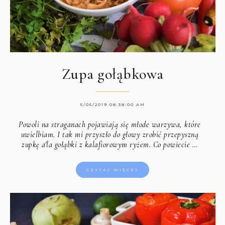
Zupa gołąbkowa
5/05/2019 08:38:00 AM
Powoli na straganach pojawiają się młode warzywa, które
uwielbiam. I tak mi przyszło do głowy zrobić przepyszną
zupkę a'la gołąbki z kalafiorowym ryżem. Co powiecie …
CZYTAJ WIĘCEJ