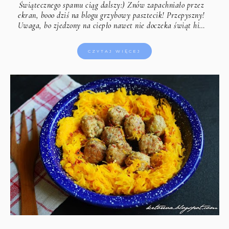
Świątecznego spamu ciąg dalszy:) Znów zapachniało przez
ekran, booo dziś na blogu grzybowy pasztecik! Przepyszny!
Uwaga, bo zjedzony na ciepło nawet nie doczeka świąt hi…
CZYTAJ WIĘCEJ