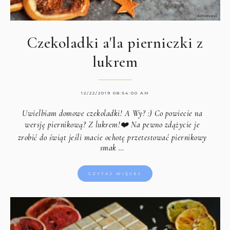
Czekoladki a'la pierniczki z
lukrem
12/22/2019 08:54:00 AM
Uwielbiam domowe czekoladki! A Wy? :) Co powiecie na
wersję piernikową? Z lukrem!❤️ Na pewno zdążycie je
zrobić do świąt jeśli macie ochotę przetestować piernikowy
smak …
CZYTAJ WIĘCEJ