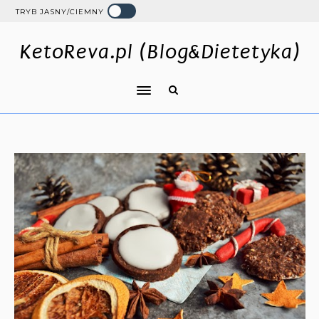
TRYB JASNY/CIEMNY
KetoReva.pl (Blog&Dietetyka)