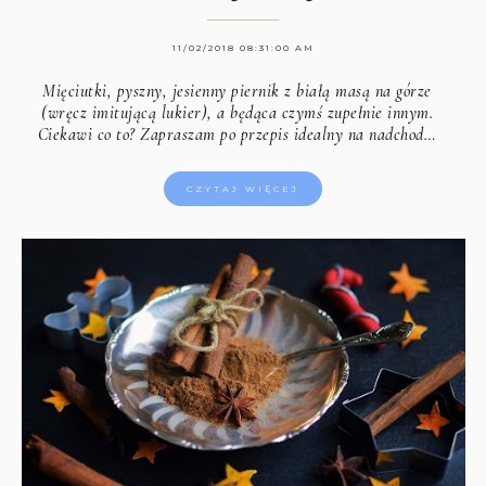
11/02/2018 08:31:00 AM
Mięciutki, pyszny, jesienny piernik z białą masą na górze
(wręcz imitującą lukier), a będąca czymś zupełnie innym.
Ciekawi co to? Zapraszam po przepis idealny na nadchod…
CZYTAJ WIĘCEJ