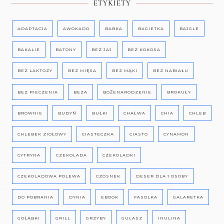
ETYKIETY
ADAPTACJA
AWOKADO
BABKA
BAGIETKA
BAJGLE
BAKALIE
BATONY
BEZ JAJ
BEZ KOKOSA
BEZ LAKTOZY
BEZ MIĘSA
BEZ MĄKI
BEZ NABIAŁU
BEZ PIECZENIA
BEZA
BOŻENARODZENIE
BROKUŁY
BROWNIE
BUDYŃ
BUŁKI
CHAŁWA
CHIA
CHLEB
CHLEBEK ZIOŁOWY
CIASTECZKA
CIASTO
CYNAMON
CYTRYNA
CZEKOLADA
CZEKOLADKI
CZEKOLADOWA POLEWA
CZOSNEK
DESER DLA 1 OSOBY
DO POBRANIA
DYNIA
EBOOK
FASOLKA
GALARETKA
GOŁĄBKI
GRILL
GRZYBY
GULASZ
INULINA