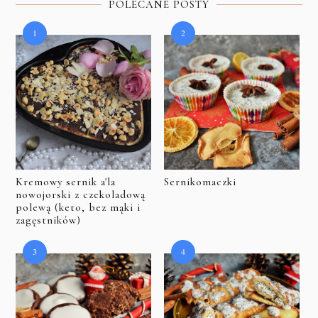
POLECANE POSTY
Kremowy sernik a'la
Sernikomaczki
nowojorski z czekoladową
polewą (keto, bez mąki i
zagęstników)