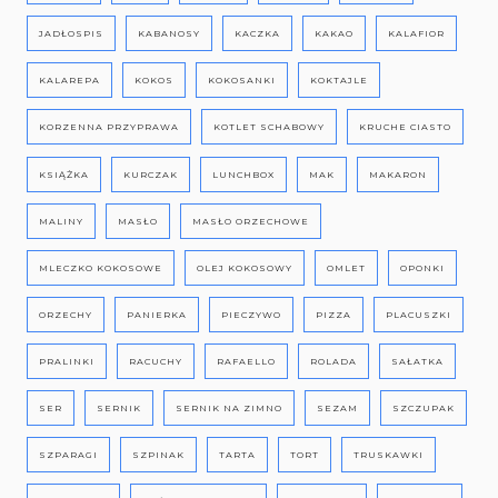
JADŁOSPIS
KABANOSY
KACZKA
KAKAO
KALAFIOR
KALAREPA
KOKOS
KOKOSANKI
KOKTAJLE
KORZENNA PRZYPRAWA
KOTLET SCHABOWY
KRUCHE CIASTO
KSIĄŻKA
KURCZAK
LUNCHBOX
MAK
MAKARON
MALINY
MASŁO
MASŁO ORZECHOWE
MLECZKO KOKOSOWE
OLEJ KOKOSOWY
OMLET
OPONKI
ORZECHY
PANIERKA
PIECZYWO
PIZZA
PLACUSZKI
PRALINKI
RACUCHY
RAFAELLO
ROLADA
SAŁATKA
SER
SERNIK
SERNIK NA ZIMNO
SEZAM
SZCZUPAK
SZPARAGI
SZPINAK
TARTA
TORT
TRUSKAWKI