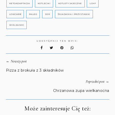
KETOADAPTACJA
KOTLECIKI
KOTLETY JAJECZNE
LCHF
LOWCARB
PALEO
SER
ŚNIADANIA I PRZYSTAWKI
WIELKANOC
UDOSTĘPNIJ TEN WPIS:
←
Nowszy post
Pizza z brokuła z 3 składników
→
Poprzedni post
Chrzanowa zupa wielkanocna
Może zainteresuje Cię też: