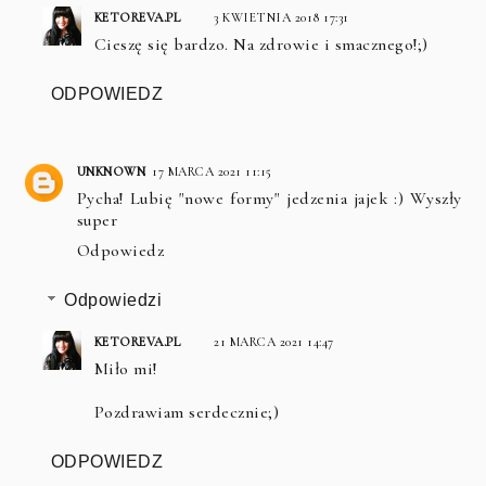
KETOREVA.PL
3 KWIETNIA 2018 17:31
Cieszę się bardzo. Na zdrowie i smacznego!;)
ODPOWIEDZ
UNKNOWN
17 MARCA 2021 11:15
Pycha! Lubię "nowe formy" jedzenia jajek :) Wyszły
super
Odpowiedz
Odpowiedzi
KETOREVA.PL
21 MARCA 2021 14:47
Miło mi!
Pozdrawiam serdecznie;)
ODPOWIEDZ