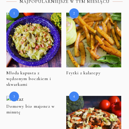
NAJPOPULARNIEJSZE W TYM MIESIĄCU
Młoda kapusta z
Frytki z kalarepy
wędzonym boczkiem i
skwarkami
Domowy bio majonez w
minutę