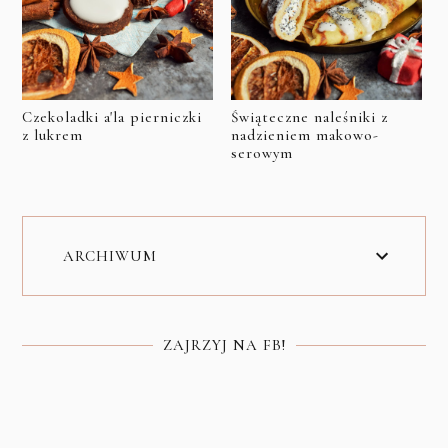
Czekoladki a'la pierniczki
Świąteczne naleśniki z
z lukrem
nadzieniem makowo-
serowym
ARCHIWUM
ZAJRZYJ NA FB!