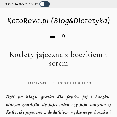
TRYB JASNY/CIEMNY
KetoReva.pl (Blog&Dietetyka)
Kotlety jajeczne z boczkiem i
serem
KETOREVA.PL
3/21/2018 09:26:00 AM
Dziś na blogu gratka dla fanów jaj i boczku,
którym znudziła się jajecznica czy jaja sadzone :)
Kotleciki jajeczne z dodatkiem wędzonego boczka i