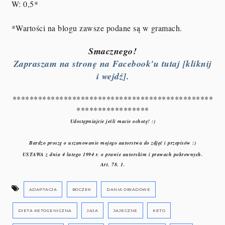
W: 0,5
*
*Wartości na blogu zawsze podane są w gramach.
Smacznego!
Zapraszam na stronę na Facebook'u tutaj [kliknij
i wejdź].
***********************************************
*****************
Udostępniajcie jeśli macie ochotę! :)
Bardzo proszę o uszanowanie mojego autorstwa do zdjęć i przepisów :)
USTAWA z dnia 4 lutego 1994 r. o prawie autorskim i prawach pokrewnych.
Art. 78. 1.
ADAPTACJA
BOCZEK
DANIA OBIADOWE
DIETA KETOGENICZNA
JAJA
JAJECZNE
KETO