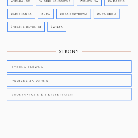
WIELKANOC
WIÓRKI KOKOSOWE
WOŁOWINA
ZA DARMO
ZAPIEKANKA
ZUPA
ZUPA GRZYBOWA
ZUPA KREM
ŚNIEŻNE BATONIKI
ŚWIĘTA
STRONY
STRONA GŁÓWNA
POBIERZ ZA DARMO
SKONTAKTUJ SIĘ Z DIETETYKIEM