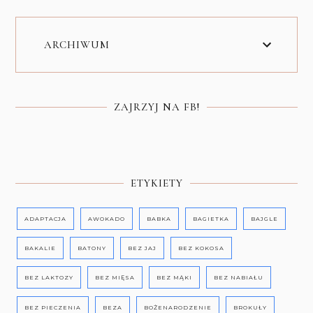
ARCHIWUM
ZAJRZYJ NA FB!
ETYKIETY
ADAPTACJA
AWOKADO
BABKA
BAGIETKA
BAJGLE
BAKALIE
BATONY
BEZ JAJ
BEZ KOKOSA
BEZ LAKTOZY
BEZ MIĘSA
BEZ MĄKI
BEZ NABIAŁU
BEZ PIECZENIA
BEZA
BOŻENARODZENIE
BROKUŁY