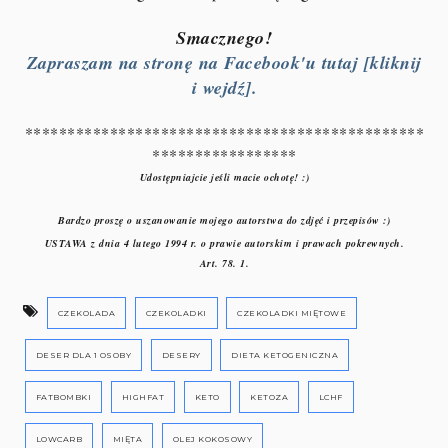
Smacznego!
Zapraszam na stronę na Facebook'u tutaj [kliknij
i wejdź].
***********************************************
*****************
Udostępniajcie jeśli macie ochotę! :)
Bardzo proszę o uszanowanie mojego autorstwa do zdjęć i przepisów :)
USTAWA z dnia 4 lutego 1994 r. o prawie autorskim i prawach pokrewnych.
Art. 78. 1.
CZEKOLADA
CZEKOLADKI
CZEKOLADKI MIĘTOWE
DESER DLA 1 OSOBY
DESERY
DIETA KETOGENICZNA
FATBOMBKI
HIGHFAT
KETO
KETOZA
LCHF
LOWCARB
MIĘTA
OLEJ KOKOSOWY