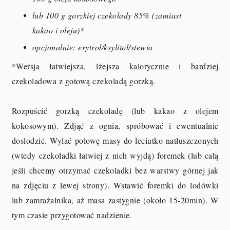
lub 100 g gorzkiej czekolady 85% (zamiast
kakao i oleju)*
opcjonalnie: erytrol/ksylitol/stewia
*Wersja łatwiejsza, lżejsza kalorycznie i bardziej
czekoladowa z gotową czekoladą gorzką.
Rozpuścić gorzką czekoladę (lub kakao z olejem
kokosowym). Zdjąć z ognia, spróbować i ewentualnie
dosłodzić. Wylać połowę masy do leciutko natłuszczonych
(wtedy czekoladki łatwiej z nich wyjdą) foremek (lub całą
jeśli chcemy otrzymać czekoladki bez warstwy górnej jak
na zdjęciu z lewej strony). Wstawić foremki do lodówki
lub zamrażalnika, aż masa zastygnie (około 15-20min). W
tym czasie przygotować nadzienie.