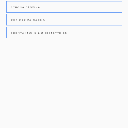
STRONA GŁÓWNA
POBIERZ ZA DARMO
SKONTAKTUJ SIĘ Z DIETETYKIEM