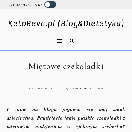
TRYB JASNY/CIEMNY
KetoReva.pl (Blog&Dietetyka)
Miętowe czekoladki
KETOREVA.PL
3/07/2018 08:15:00 AM
I znów na blogu pojawia się mój smak
dzieciństwa. Pamiętacie takie płaskie czekoladki z
miętowym nadzieniem w zielonym sreberku?