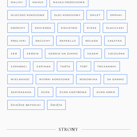
MALINY
MASŁO
MASŁO ORZECHOWE
MLECZKO KOKOSOWE
OLEJ KOKOSOWY
OMLET
OPONKI
ORZECHY
PANIERKA
PIECZYWO
PIZZA
PLACUSZKI
PRALINKI
RACUCHY
RAFAELLO
ROLADA
SAŁATKA
SER
SERNIK
SERNIK NA ZIMNO
SEZAM
SZCZUPAK
SZPARAGI
SZPINAK
TARTA
TORT
TRUSKAWKI
WIELKANOC
WIÓRKI KOKOSOWE
WOŁOWINA
ZA DARMO
ZAPIEKANKA
ZUPA
ZUPA GRZYBOWA
ZUPA KREM
ŚNIEŻNE BATONIKI
ŚWIĘTA
STRONY