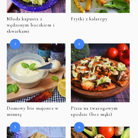
Młoda kapusta z
Frytki z kalarepy
wędzonym boczkiem i
skwarkami
Domowy bio majonez w
Pizza na twarogowym
minutę
spodzie (bez mąki)