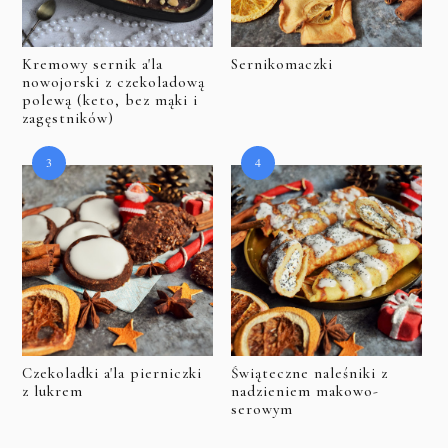
Kremowy sernik a'la
Sernikomaczki
nowojorski z czekoladową
polewą (keto, bez mąki i
zagęstników)
Czekoladki a'la pierniczki
Świąteczne naleśniki z
z lukrem
nadzieniem makowo-
serowym