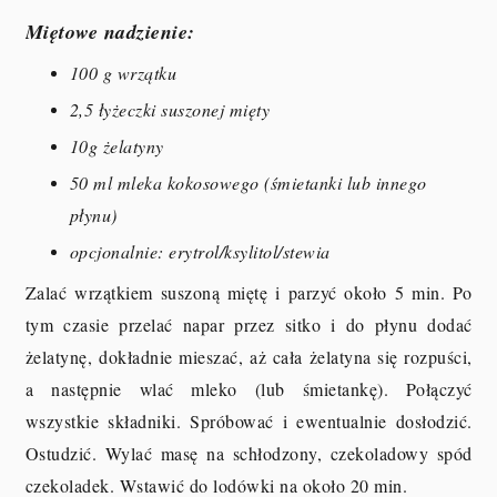
Miętowe nadzienie:
100 g wrzątku
2,5 łyżeczki suszonej mięty
10g żelatyny
50 ml mleka kokosowego (śmietanki lub innego
płynu)
opcjonalnie: erytrol/ksylitol/stewia
Zalać wrzątkiem suszoną miętę i parzyć około 5 min. Po
tym czasie przelać napar przez sitko i do płynu dodać
żelatynę, dokładnie mieszać, aż cała żelatyna się rozpuści,
a następnie wlać mleko (lub śmietankę). Połączyć
wszystkie składniki. Spróbować i ewentualnie dosłodzić.
Ostudzić. Wylać masę na schłodzony, czekoladowy spód
czekoladek. Wstawić do lodówki na około 20 min.