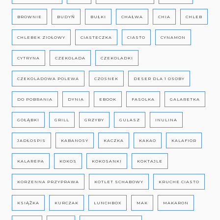
BROWNIE
BUDYŃ
BUŁKI
CHAŁWA
CHIA
CHLEB
CHLEBEK ZIOŁOWY
CIASTECZKA
CIASTO
CYNAMON
CYTRYNA
CZEKOLADA
CZEKOLADKI
CZEKOLADOWA POLEWA
CZOSNEK
DESER DLA 1 OSOBY
DO POBRANIA
DYNIA
EBOOK
FASOLKA
GALARETKA
GOŁĄBKI
GRILL
GRZYBY
GULASZ
INULINA
JADŁOSPIS
KABANOSY
KACZKA
KAKAO
KALAFIOR
KALAREPA
KOKOS
KOKOSANKI
KOKTAJLE
KORZENNA PRZYPRAWA
KOTLET SCHABOWY
KRUCHE CIASTO
KSIĄŻKA
KURCZAK
LUNCHBOX
MAK
MAKARON